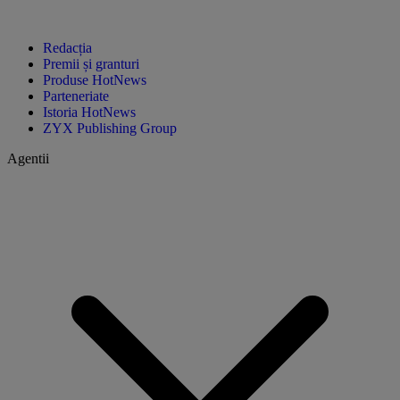
Redacția
Premii și granturi
Produse HotNews
Parteneriate
Istoria HotNews
ZYX Publishing Group
Agentii