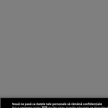
Nouă ne pasă ca datele tale personale să rămână confidențiale
Noi și partenerii noștri
1019
stocăm și/sau accesăm informații pe dispozitivul