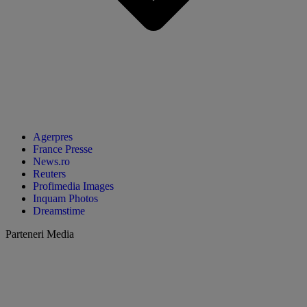
Agerpres
France Presse
News.ro
Reuters
Profimedia Images
Inquam Photos
Dreamstime
Parteneri Media