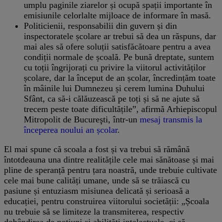
umplu paginile ziarelor și ocupă spații importante în
emisiunile celorlalte mijloace de informare în masă.
Politicienii, responsabilii din guvern și din
inspectoratele școlare ar trebui să dea un răspuns, dar
mai ales să ofere soluții satisfăcătoare pentru a avea
condiții normale de școală. Pe bună dreptate, suntem
cu toții îngrijorați cu privire la viitorul activităților
școlare, dar la început de an școlar, încredințăm toate
în mâinile lui Dumnezeu și cerem lumina Duhului
Sfânt, ca să-i călăuzească pe toți și să ne ajute să
trecem peste toate dificultățile”, afirmă Arhiepiscopul
Mitropolit de Bucureşti, într-un
mesaj transmis la
începerea noului an școlar
.
El mai spune că scoala a fost și va trebui să rămână
întotdeauna una dintre realitățile cele mai sănătoase și mai
pline de speranță pentru țara noastră, unde trebuie cultivate
cele mai bune calități umane, unde să se trăiască cu
pasiune și entuziasm misiunea delicată și serioasă a
educației, pentru construirea viitorului societății: „Școala
nu trebuie să se limiteze la transmiterea, respectiv
dobândirea de noțiuni și abilități intelectuale, ci să