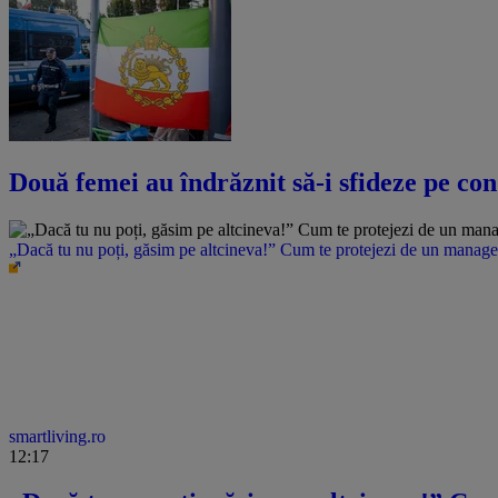
Două femei au îndrăznit să-i sfideze pe con
„Dacă tu nu poți, găsim pe altcineva!” Cum te protejezi de un manager 
smartliving.ro
12:17