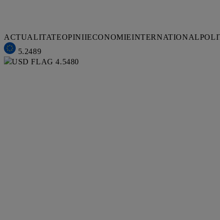
ACTUALITATE
OPINII
ECONOMIE
INTERNATIONAL
POLI
5.2489
4.5480