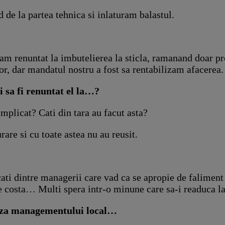
de la partea tehnica si inlaturam balastul.
 am renuntat la imbutelierea la sticla, ramanand doar p
r, dar mandatul nostru a fost sa rentabilizam afacerea.
 sa fi renuntat el la…?
mplicat? Cati din tara au facut asta?
are si cu toate astea nu au reusit.
cati dintre managerii care vad ca se apropie de falimen
 te costa… Multi spera intr-o minune care sa-i readuca l
cauza managementului local…