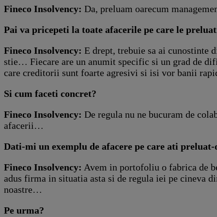
Fineco Insolvency:
Da, preluam oarecum managementul
Pai va pricepeti la toate afacerile pe care le preluat
Fineco Insolvency:
E drept, trebuie sa ai cunostinte d
stie… Fiecare are un anumit specific si un grad de dific
care creditorii sunt foarte agresivi si isi vor banii rapi
Si cum faceti concret?
Fineco Insolvency:
De regula nu ne bucuram de colab
afacerii…
Dati-mi un exemplu de afacere pe care ati preluat-o 
Fineco Insolvency:
Avem in portofoliu o fabrica de b
adus firma in situatia asta si de regula iei pe cineva d
noastre…
Pe urma?