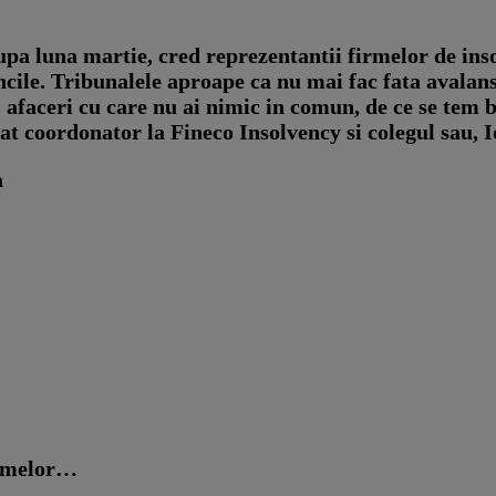
pa luna martie, cred reprezentantii firmelor de inso
ncile. Tribunalele aproape ca nu mai fac fata avalan
afaceri cu care nu ai nimic in comun, de ce se tem ba
at coordonator la Fineco Insolvency si colegul sau, 
a
irmelor…