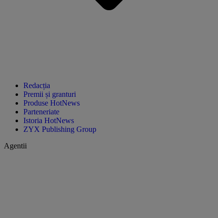
Redacția
Premii și granturi
Produse HotNews
Parteneriate
Istoria HotNews
ZYX Publishing Group
Agentii