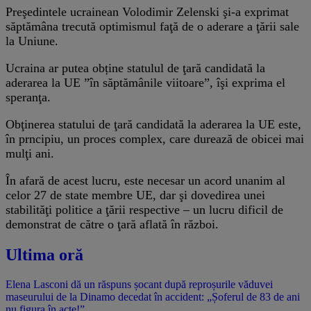
Preşedintele ucrainean Volodimir Zelenski şi-a exprimat
săptămâna trecută optimismul faţă de o aderare a ţării sale
la Uniune.
Ucraina ar putea obține statulul de ţară candidată la
aderarea la UE ”în săptămânile viitoare”, îşi exprima el
speranţa.
Obţinerea statului de ţară candidată la aderarea la UE este,
în prncipiu, un proces complex, care durează de obicei mai
mulţi ani.
În afară de acest lucru, este necesar un acord unanim al
celor 27 de state membre UE, dar şi dovedirea unei
stabilităţi politice a ţării respective – un lucru dificil de
demonstrat de către o ţară aflată în război.
Ultima oră
Elena Lasconi dă un răspuns șocant după reproșurile văduvei
maseurului de la Dinamo decedat în accident: „Șoferul de 83 de ani
nu figura în acte!”