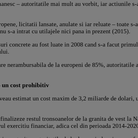
nesc – autoritatile mai mult au vorbit, iar actiunile s-a
opene, licitatii lansate, anulate si iar reluate – toate s
nu s-a intrat cu utilajele nici pana in prezent (2015).
suri concrete au fost luate in 2008 cand s-a facut primu
lui.
re nerambursabila de la europeni de 85%, autoritatile a
 un cost prohibitiv
aveau estimat un cost maxim de 3,2 miliarde de dolari, u
finalizeze restul tronsoanelor de la granita de vest la 
rul exercitiu financiar, adica cel din perioada 2014-202