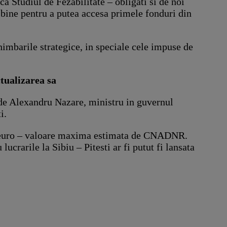
aca Studiul de Fezabilitate – obligati si de noi
i bine pentru a putea accesa primele fonduri din
chimbarile strategice, in speciale cele impuse de
ctualizarea sa
de Alexandru Nazare, ministru in guvernul
i.
 de euro – valoare maxima estimata de CNADNR.
 lucrarile la Sibiu – Pitesti ar fi putut fi lansata