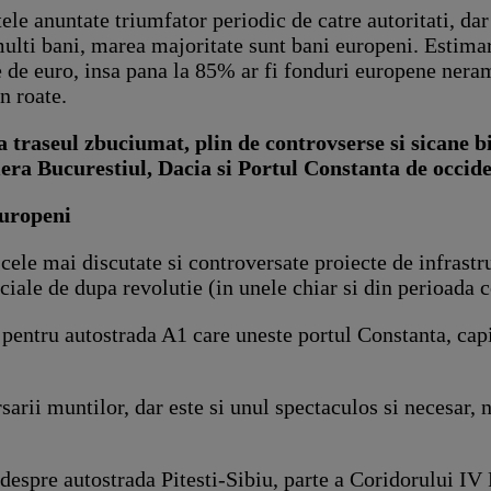
tele anuntate triumfator periodic de catre autoritati, dar
multi bani, marea majoritate sunt bani europeni. Estimari
 de euro, insa pana la 85% ar fi fonduri europene neram
n roate.
a traseul zbuciumat, plin de controvserse si sicane bi
tiera Bucurestiul, Dacia si Portul Constanta de occid
europeni
n cele mai discutate si controversate proiecte de infrastr
ciale de dupa revolutie (in unele chiar si din perioada
i
pentru autostrada A1 care uneste portul Constanta, capi
rsarii muntilor, dar este si unul spectaculos si necesar,
 despre autostrada Pitesti-Sibiu, parte a Coridorului I