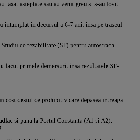
u lasat asteptate sau au venit greu si s-au lovit
-au intamplat in decursul a 6-7 ani, insa pe traseul
l Studiu de fezabilitate (SF) pentru autostrada
u facut primele demersuri, insa rezultatele SF-
n cost destul de prohibitiv care depasea intreaga
Nadlac si pana la Portul Constanta (A1 si A2),
0.