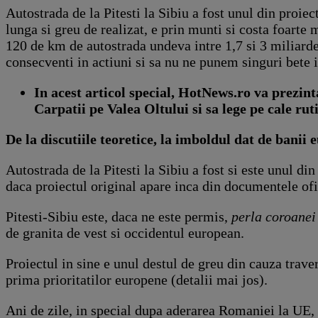
Autostrada de la Pitesti la Sibiu a fost unul din proiec
lunga si greu de realizat, e prin munti si costa foarte 
120 de km de autostrada undeva intre 1,7 si 3 miliarde
consecventi in actiuni si sa nu ne punem singuri bete i
In acest articol special, HotNews.ro va prezint
Carpatii pe Valea Oltului si sa lege pe cale ru
De la discutiile teoretice, la imboldul dat de banii 
Autostrada de la Pitesti la Sibiu a fost si este unul di
daca proiectul original apare inca din documentele ofi
Pitesti-Sibiu este, daca ne este permis,
perla coroane
de granita de vest si occidentul european.
Proiectul in sine e unul destul de greu din cauza trave
prima prioritatilor europene (detalii mai jos).
Ani de zile, in special dupa aderarea Romaniei la UE,