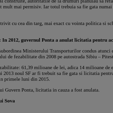
 si construite, autoritatile de la drumuri planuiau sa ref
et mult mai permisiv. Iar totul trebuia sa fie gata numa
trivit cu cea din targ, mai exact cu vointa politica si s
: In 2012, guvernul Ponta a anulat licitatia pentru a
subordinea Ministerului Transporturilor condus atunci 
lui de fezabilitate din 2008 pe autostrada Sibiu – Pitest
fezabilitate: 61,39 milioane de lei, adica 14 milioane
 2013 noul SF ar fi trebuit sa fie gata si licitatia pentru
in primele luni din 2015.
ui Guvern Ponta, licitatia in cauza a fost anulata.
lui Sova