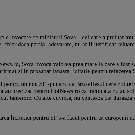
ele invocate de ministrul Sova – cel care a preluat mult
, chiar daca partial adevarate, nu ar fi justificat reluare
ews.ro, Sova invoca valorea prea mare la care a fost sc
nfirmat si in proaspat lansata licitatie pentru refacere
iei pentru un nou SF spunand ca Bruxellesul cere noi ter
peni au precizat pentru HotNews.ro ca niciodata nu au s
facut temeinic. Cu alte cuvinte, nu conteaza cat dureaza 
area licitatiei pentru SF s-a facut pentru ca europenii a