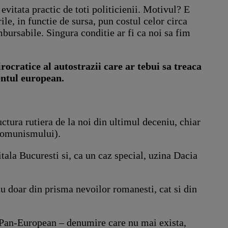
 evitata practic de toti politicienii. Motivul? E
le, in functie de sursa, pun costul celor circa
bursabile. Singura conditie ar fi ca noi sa fim
rocratice al autostrazii care ar tebui sa treaca
entul european.
uctura rutiera de la noi din ultimul deceniu, chiar
 comunismului).
tala Bucuresti si, ca un caz special, uzina Dacia
 nu doar din prisma nevoilor romanesti, cat si din
V Pan-European – denumire care nu mai exista,