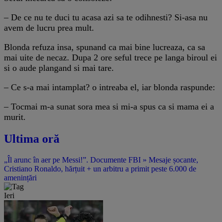
– De ce nu te duci tu acasa azi sa te odihnesti? Si-asa nu
avem de lucru prea mult.
Blonda refuza insa, spunand ca mai bine lucreaza, ca sa
mai uite de necaz. Dupa 2 ore seful trece pe langa biroul ei
si o aude plangand si mai tare.
– Ce s-a mai intamplat? o intreaba el, iar blonda raspunde:
– Tocmai m-a sunat sora mea si mi-a spus ca si mama ei a
murit.
Ultima oră
„Îl arunc în aer pe Messi!”. Documente FBI » Mesaje șocante,
Cristiano Ronaldo, hărțuit + un arbitru a primit peste 6.000 de
amenințări
Ieri