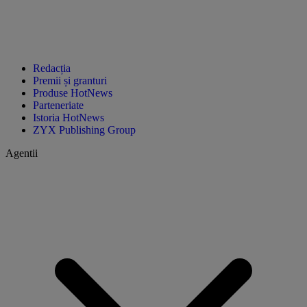
Redacția
Premii și granturi
Produse HotNews
Parteneriate
Istoria HotNews
ZYX Publishing Group
Agentii