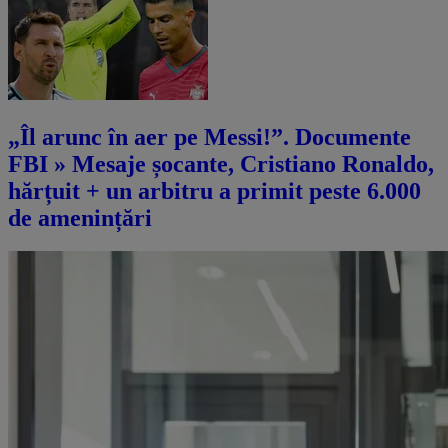
„Îl arunc în aer pe Messi!”. Documente
FBI » Mesaje șocante, Cristiano Ronaldo,
hărțuit + un arbitru a primit peste 6.000
de amenințări