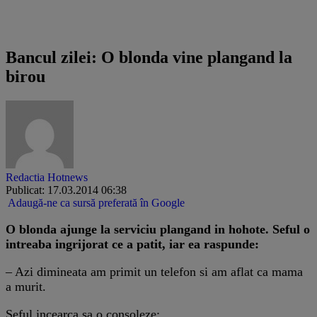
Multumim D.I.
Bancul zilei: O blonda vine plangand la
birou
Redactia Hotnews
Publicat: 17.03.2014 06:38
Adaugă-ne ca sursă preferată în Google
O blonda ajunge la serviciu plangand in hohote. Seful o
intreaba ingrijorat ce a patit, iar ea raspunde:
– Azi dimineata am primit un telefon si am aflat ca mama
a murit.
Seful incearca sa o consoleze: