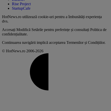
Rise Project
StartupCafe
HotNews.ro utilizează
cookie-uri pentru a îmbunătăți experiența
dvs
.
Accesați
Modifică Setările
pentru preferințe și consultați
Politica de
confidențialitate
.
Continuarea navigării implică acceptarea
Termenilor și Condițiilor
.
© HotNews.ro 2006-2026