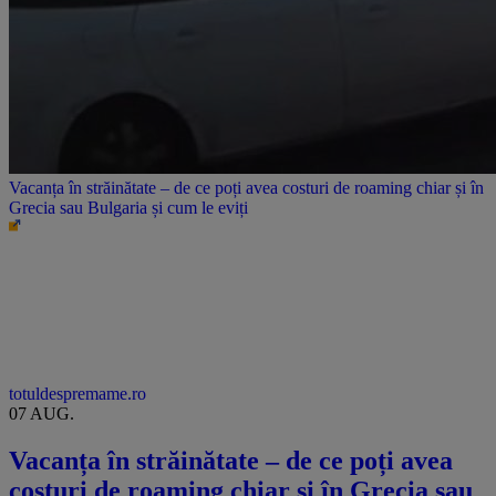
Vacanța în străinătate – de ce poți avea costuri de roaming chiar și în
Grecia sau Bulgaria și cum le eviți
totuldespremame.ro
07 AUG.
Vacanța în străinătate – de ce poți avea
costuri de roaming chiar și în Grecia sau