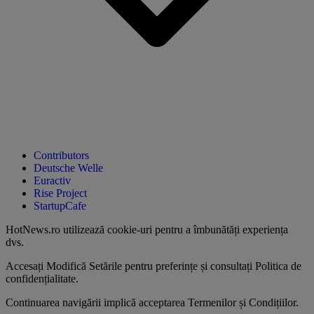
Contributors
Deutsche Welle
Euractiv
Rise Project
StartupCafe
HotNews.ro utilizează
cookie-uri pentru a îmbunătăți experiența
dvs
.
Accesați
Modifică Setările
pentru preferințe și consultați
Politica de
confidențialitate
.
Continuarea navigării implică acceptarea
Termenilor și Condițiilor
.