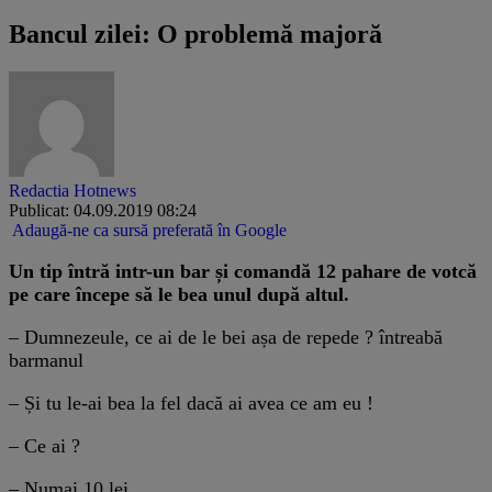
Bancul zilei: O problemă majoră
Redactia Hotnews
Publicat: 04.09.2019 08:24
Adaugă-ne ca sursă preferată în Google
Un tip întră intr-un bar și comandă 12 pahare de votcă
pe care începe să le bea unul după altul.
– Dumnezeule, ce ai de le bei așa de repede ? întreabă
barmanul
– Și tu le-ai bea la fel dacă ai avea ce am eu !
– Ce ai ?
– Numai 10 lei.