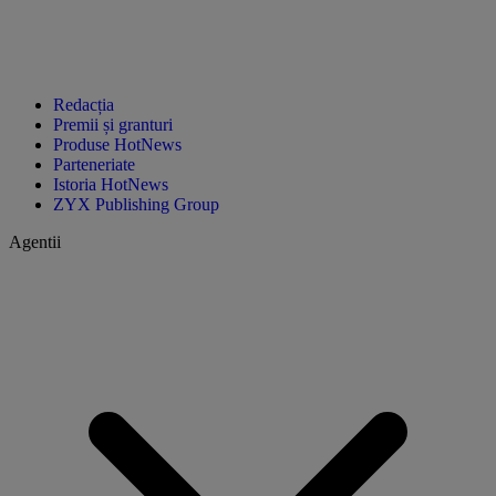
Redacția
Premii și granturi
Produse HotNews
Parteneriate
Istoria HotNews
ZYX Publishing Group
Agentii