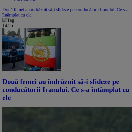
Două femei au îndrăznit să-i sfideze pe conducătorii Iranului. Ce s-a
întâmplat cu ele
14:55
Două femei au îndrăznit să-i sfideze pe
conducătorii Iranului. Ce s-a întâmplat cu
ele