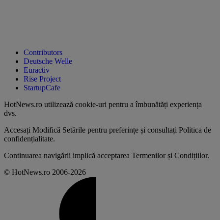
Contributors
Deutsche Welle
Euractiv
Rise Project
StartupCafe
HotNews.ro utilizează
cookie-uri pentru a îmbunătăți experiența
dvs
.
Accesați
Modifică Setările
pentru preferințe și consultați
Politica de
confidențialitate
.
Continuarea navigării implică acceptarea
Termenilor și Condițiilor
.
© HotNews.ro 2006-2026