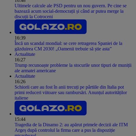
16:48
Ultimele calcule ale PSD pentru un nou guvern. Pe cine se
bazează acum social-democrații și când ar putea merge la
discuții la Cotroceni
16:39
Încă un scandal mondial: se cere retragerea Spaniei de la
găzduirea CM 2030! „Oamenii trebuie să știe asta”
Actualitate
16:27
Trump recunoaște probleme la stocurile unor tipuri de muniții
ale armatei americane
Actualitate
16:26
Schiorii care au fost în anii trecuți pe pârtiile din Italia pot
primi reduceri viitoare sau rambursări. Anunțul autorităților
italiene
15:44
Tragedia de la Dinamo 2: au apărut primele decizii ale ITM
Argeș după controlul la firma care a pus la dispoziție
microbuzul