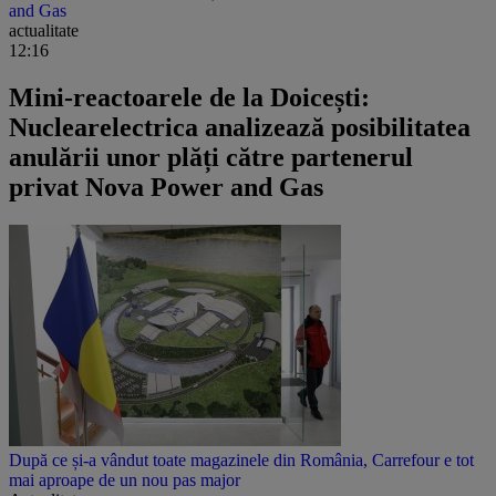
and Gas
actualitate
12:16
Mini-reactoarele de la Doicești:
Nuclearelectrica analizează posibilitatea
anulării unor plăți către partenerul
privat Nova Power and Gas
După ce și-a vândut toate magazinele din România, Carrefour e tot
mai aproape de un nou pas major