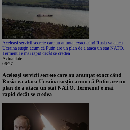
Aceleași servicii secrete care au anunțat exact când Rusia va ataca
Ucraina susțin acum că Putin are un plan de a ataca un stat NATO.
Termenul e mai rapid decât se credea
Actualitate
06:27
Aceleași servicii secrete care au anunțat exact când
Rusia va ataca Ucraina susțin acum că Putin are un
plan de a ataca un stat NATO. Termenul e mai
rapid decât se credea