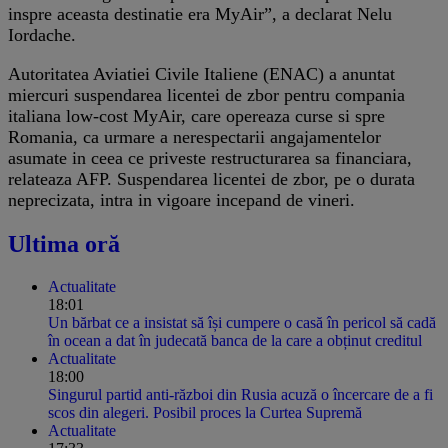
inspre aceasta destinatie era MyAir”, a declarat Nelu
Iordache.
Autoritatea Aviatiei Civile Italiene (ENAC) a anuntat
miercuri suspendarea licentei de zbor pentru compania
italiana low-cost MyAir, care opereaza curse si spre
Romania, ca urmare a nerespectarii angajamentelor
asumate in ceea ce priveste restructurarea sa financiara,
relateaza AFP. Suspendarea licentei de zbor, pe o durata
neprecizata, intra in vigoare incepand de vineri.
Ultima oră
Actualitate
18:01
Un bărbat ce a insistat să își cumpere o casă în pericol să cadă
în ocean a dat în judecată banca de la care a obținut creditul
Actualitate
18:00
Singurul partid anti-război din Rusia acuză o încercare de a fi
scos din alegeri. Posibil proces la Curtea Supremă
Actualitate