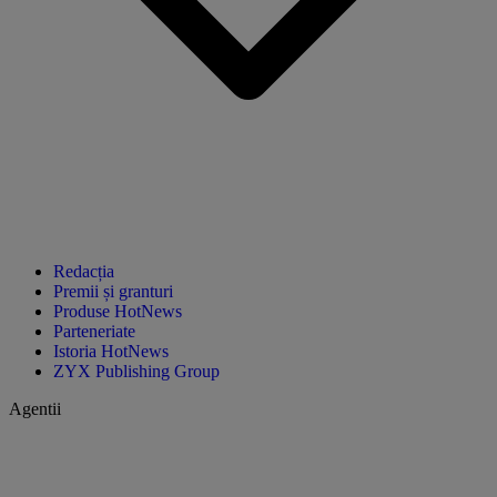
Redacția
Premii și granturi
Produse HotNews
Parteneriate
Istoria HotNews
ZYX Publishing Group
Agentii