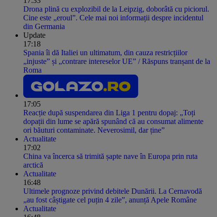
17:33
Drona plină cu explozibil de la Leipzig, doborâtă cu piciorul.
Cine este „eroul”. Cele mai noi informații despre incidentul
din Germania
Update
17:18
Spania îi dă Italiei un ultimatum, din cauza restricțiilor
„injuste” și „contrare intereselor UE” / Răspuns tranșant de la
Roma
17:05
Reacție după suspendarea din Liga 1 pentru dopaj: „Toți
dopații din lume se apără spunând că au consumat alimente
ori băuturi contaminate. Neverosimil, dar ține”
Actualitate
17:02
China va încerca să trimită șapte nave în Europa prin ruta
arctică
Actualitate
16:48
Ultimele prognoze privind debitele Dunării. La Cernavodă
„au fost câștigate cel puțin 4 zile”, anunță Apele Române
Actualitate