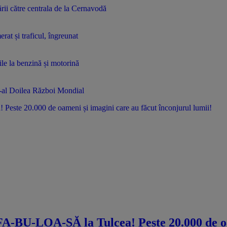
rii către centrala de la Cernavodă
at și traficul, îngreunat
le la benzină și motorină
e-al Doilea Război Mondial
te 20.000 de oameni și imagini care au făcut înconjurul lumii!
-BU-LOA-SĂ la Tulcea! Peste 20.000 de oa