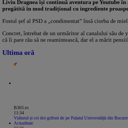
Liviu Dragnea își continuă aventura pe Youtube în ar
pregătită în mod tradițional cu ingrediente proaspet
Fostul șef al PSD a „condimentat” însă ciorba de miel ș
Concret, întrebat de un urmăritor al canalului său de 
că îi pare rău să ne reamintească, dar el a mărit pensiile
Ultima oră
B365.ro
11:34
Vulturul și cei doi grifoni de pe Palatul Universității din Bucureș
Actualitate