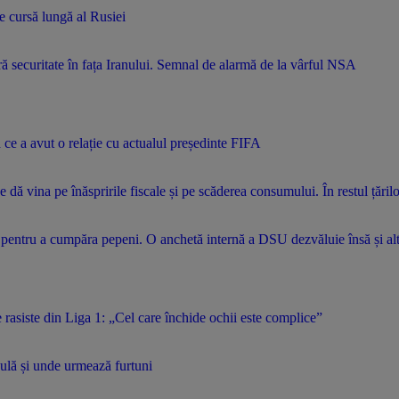
de cursă lungă al Rusiei
ră securitate în fața Iranului. Semnal de alarmă de la vârful NSA
ă ce a avut o relație cu actualul președinte FIFA
 vina pe înăspririle fiscale și pe scăderea consumului. În restul țărilor
e pentru a cumpăra pepeni. O anchetă internă a DSU dezvăluie însă și a
rasiste din Liga 1: „Cel care închide ochii este complice”
ulă și unde urmează furtuni