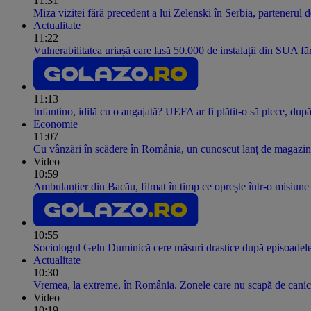
11:31
Miza vizitei fără precedent a lui Zelenski în Serbia, partenerul 
Actualitate
11:22
Vulnerabilitatea uriașă care lasă 50.000 de instalații din SUA fă
11:13
Infantino, idilă cu o angajată? UEFA ar fi plătit-o să plece, dup
Economie
11:07
Cu vânzări în scădere în România, un cunoscut lanț de magazine dă
Video
10:59
Ambulanțier din Bacău, filmat în timp ce oprește într-o misiun
10:55
Sociologul Gelu Duminică cere măsuri drastice după episoadele 
Actualitate
10:30
Vremea, la extreme, în România. Zonele care nu scapă de canic
Video
10:19