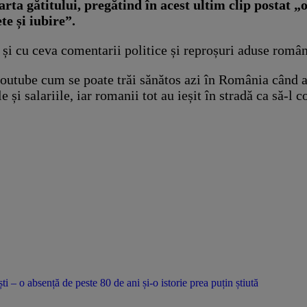
ta gătitului, pregătind în acest ultim clip postat „o
e și iubire”.
i cu ceva comentarii politice și reproșuri aduse românil
youtube cum se poate trăi sănătos azi în România când a
 și salariile, iar romanii tot au ieșit în stradă ca să-l c
ti – o absență de peste 80 de ani și-o istorie prea puțin știută