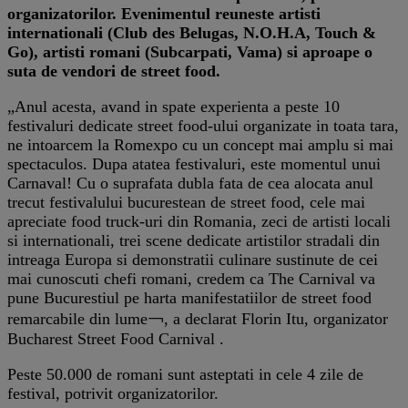
organizatorilor. Evenimentul reuneste artisti
internationali (Club des Belugas, N.O.H.A, Touch &
Go), artisti romani (Subcarpati, Vama) si aproape o
suta de vendori de street food.
„Anul acesta, avand in spate experienta a peste 10
festivaluri dedicate street food-ului organizate in toata tara,
ne intoarcem la Romexpo cu un concept mai amplu si mai
spectaculos. Dupa atatea festivaluri, este momentul unui
Carnaval! Cu o suprafata dubla fata de cea alocata anul
trecut festivalului bucurestean de street food, cele mai
apreciate food truck-uri din Romania, zeci de artisti locali
si internationali, trei scene dedicate artistilor stradali din
intreaga Europa si demonstratii culinare sustinute de cei
mai cunoscuti chefi romani, credem ca The Carnival va
pune Bucurestiul pe harta manifestatiilor de street food
remarcabile din lume￢, a declarat Florin Itu, organizator
Bucharest Street Food Carnival .
Peste 50.000 de romani sunt asteptati in cele 4 zile de
festival, potrivit organizatorilor.