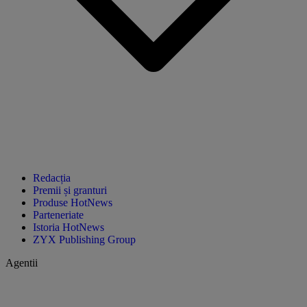
Redacția
Premii și granturi
Produse HotNews
Parteneriate
Istoria HotNews
ZYX Publishing Group
Agentii