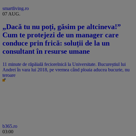
smartliving.ro
07 AUG.
„Dacă tu nu poți, găsim pe altcineva!”
Cum te protejezi de un manager care
conduce prin frică: soluții de la un
consultant în resurse umane
11 minute de răpăială feciorelnică la Universitate. Bucureștiul lui
Andrei în vara lui 2018, pe vremea când ploaia aducea bucurie, nu
teroare
b365.ro
03:00