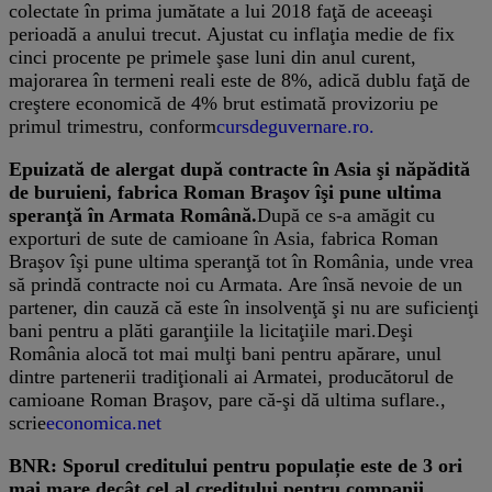
colectate în prima jumătate a lui 2018 faţă de aceeaşi
perioadă a anului trecut. Ajustat cu inflaţia medie de fix
cinci procente pe primele şase luni din anul curent,
majorarea în termeni reali este de 8%, adică dublu faţă de
creştere economică de 4% brut estimată provizoriu pe
primul trimestru, conform
cursdeguvernare.ro.
Epuizată de alergat după contracte în Asia şi năpădită
de buruieni, fabrica Roman Braşov îşi pune ultima
speranţă în Armata Română.
După ce s-a amăgit cu
exporturi de sute de camioane în Asia, fabrica Roman
Braşov îşi pune ultima speranţă tot în România, unde vrea
să prindă contracte noi cu Armata. Are însă nevoie de un
partener, din cauză că este în insolvenţă şi nu are suficienţi
bani pentru a plăti garanţiile la licitaţiile mari.Deşi
România alocă tot mai mulţi bani pentru apărare, unul
dintre partenerii tradiţionali ai Armatei, producătorul de
camioane Roman Braşov, pare că-şi dă ultima suflare.,
scrie
economica.net
BNR: Sporul creditului pentru populație este de 3 ori
mai mare decât cel al creditului pentru companii.