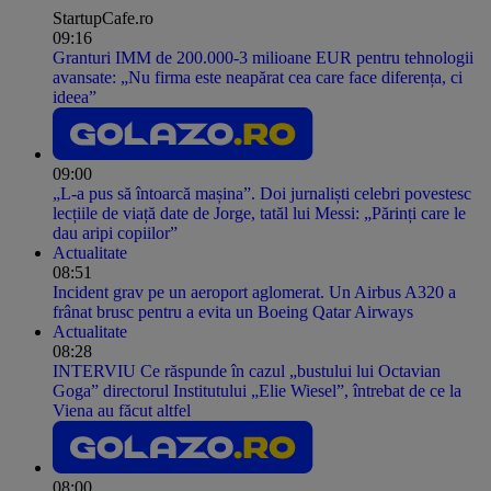
StartupCafe.ro
09:16
Granturi IMM de 200.000-3 milioane EUR pentru tehnologii
avansate: „Nu firma este neapărat cea care face diferența, ci
ideea”
09:00
„L-a pus să întoarcă mașina”. Doi jurnaliști celebri povestesc
lecțiile de viață date de Jorge, tatăl lui Messi: „Părinți care le
dau aripi copiilor”
Actualitate
08:51
Incident grav pe un aeroport aglomerat. Un Airbus A320 a
frânat brusc pentru a evita un Boeing Qatar Airways
Actualitate
08:28
INTERVIU Ce răspunde în cazul „bustului lui Octavian
Goga” directorul Institutului „Elie Wiesel”, întrebat de ce la
Viena au făcut altfel
08:00