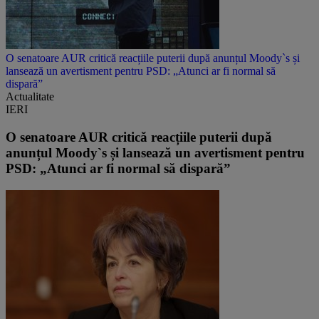
O senatoare AUR critică reacțiile puterii după anunțul Moody`s și
lansează un avertisment pentru PSD: „Atunci ar fi normal să
dispară”
Actualitate
IERI
O senatoare AUR critică reacțiile puterii după
anunțul Moody`s și lansează un avertisment pentru
PSD: „Atunci ar fi normal să dispară”