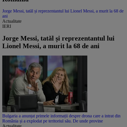
Jorge Messi, tatăl și reprezentantul lui Lionel Messi, a murit la 68 de
ani
Actualitate
IERI
Jorge Messi, tatăl și reprezentantul lui
Lionel Messi, a murit la 68 de ani
Bulgaria a anunțat primele informații despre drona care a intrat din
România și a explodat pe teritoriul său. De unde provine
Actualitate