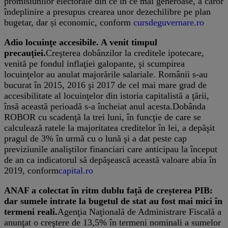
promisiunilor electorale din ce în ce mai generoase, a căror
îndeplinire a presupus crearea unor dezechilibre pe plan
bugetar, dar și economic, conform
cursdeguvernare.ro
Adio locuinţe accesibile. A venit timpul
precauţiei.
Creşterea dobânzilor la creditele ipotecare,
venită pe fondul inflaţiei galopante, şi scumpirea
locuinţelor au anulat majorările salariale. Românii s-au
bucurat în 2015, 2016 şi 2017 de cel mai mare grad de
accesibilitate al locuinţelor din istoria capitalistă a ţării,
însă această perioadă s-a încheiat anul acesta.Dobânda
ROBOR cu scadenţă la trei luni, în funcţie de care se
calculează ratele la majoritatea creditelor în lei, a depăşit
pragul de 3% în urmă cu o lună şi a dat peste cap
previziunile analiştilor financiari care anticipau la început
de an ca indicatorul să depăşească această valoare abia în
2019, conform
capital.ro
ANAF a colectat în ritm dublu față de creșterea PIB:
dar sumele intrate la bugetul de stat au fost mai mici în
termeni reali.
Agenţia Naţională de Administrare Fiscală a
anunţat o creştere de 13,5% în termeni nominali a sumelor