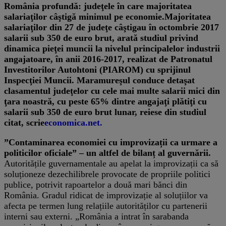
​România profundă: judeţele în care majoritatea
salariaţilor câştigă minimul pe economie.
Majoritatea
salariaţilor din 27 de judeţe câştigau în octombrie 2017
salarii sub 350 de euro brut, arată studiul privind
dinamica pieţei muncii la nivelul principalelor industrii
angajatoare, în anii 2016-2017, realizat de Patronatul
Investitorilor Autohtoni (PIAROM) cu sprijinul
Inspecţiei Muncii. Maramureşul conduce detaşat
clasamentul judeţelor cu cele mai multe salarii mici din
ţara noastră, cu peste 65% dintre angajaţi plătiţi cu
salarii sub 350 de euro brut lunar, reiese din studiul
citat, scrie
economica.net.
”Contaminarea economiei cu improvizații ca urmare a
politicilor oficiale” – un altfel de bilanț al guvernării.
Autoritățile guvernamentale au apelat la improvizații ca să
soluționeze dezechilibrele provocate de propriile politici
publice, potrivit rapoartelor a două mari bănci din
România. Gradul ridicat de improvizație al soluțiilor va
afecta pe termen lung relațiile autorităților cu partenerii
interni sau externi. „România a intrat în sarabanda