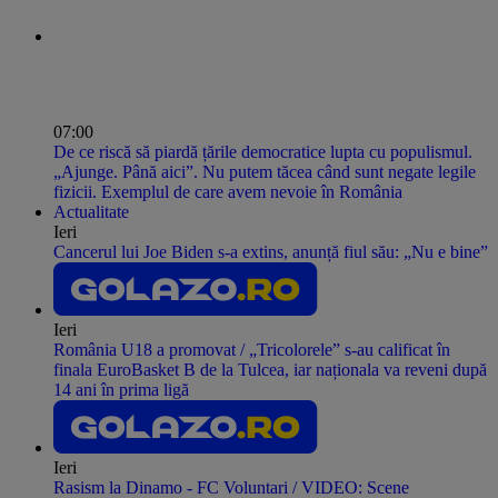
07:00
De ce riscă să piardă țările democratice lupta cu populismul.
„Ajunge. Până aici”. Nu putem tăcea când sunt negate legile
fizicii. Exemplul de care avem nevoie în România
Actualitate
Ieri
Cancerul lui Joe Biden s-a extins, anunță fiul său: „Nu e bine”
Ieri
România U18 a promovat / „Tricolorele” s-au calificat în
finala EuroBasket B de la Tulcea, iar naționala va reveni după
14 ani în prima ligă
Ieri
Rasism la Dinamo - FC Voluntari / VIDEO: Scene