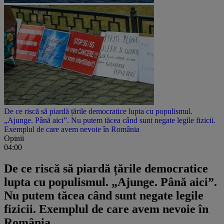
De ce riscă să piardă țările democratice lupta cu populismul.
„Ajunge. Până aici”. Nu putem tăcea când sunt negate legile fizicii.
Exemplul de care avem nevoie în România
Opinii
04:00
De ce riscă să piardă țările democratice
lupta cu populismul. „Ajunge. Până aici”.
Nu putem tăcea când sunt negate legile
fizicii. Exemplul de care avem nevoie în
România