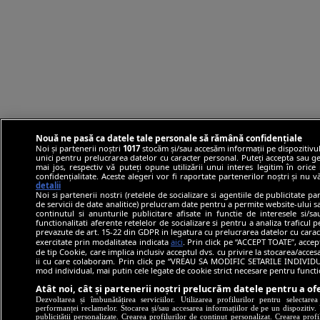
Nouă ne pasă ca datele tale personale să rămână confidențiale
Noi și partenerii noștri
1017
stocăm și/sau accesăm informații pe dispozitivul
unici pentru prelucrarea datelor cu caracter personal. Puteți accepta sau ge
mai jos, respectiv vă puteți opune utilizării unui interes legitim în ori
confidențialitate. Aceste alegeri vor fi raportate partenerilor noștri și nu 
detalii
Noi si partenerii nostri (retelele de socializare si agentiile de publicitate p
de servicii de date analitice) prelucram date pentru a permite website-ului 
continutul si anunturile publicitare afisate in functie de interesele si/s
functionalitati aferente retelelor de socializare si pentru a analiza traficul 
prevazute de art. 15-22 din GDPR in legatura cu prelucrarea datelor cu carac
exercitate prin modalitatea indicata
aici
. Prin click pe “ACCEPT TOATE”, accep
de tip Cookie, care implica inclusiv acceptul dvs. cu privire la stocarea/acce
ii cu care colaboram. Prin click pe “VREAU SA MODIFIC SETARILE INDIVIDUA
mod individual, mai putin cele legate de cookie strict necesare pentru funct
Atât noi, cât și partenerii noștri prelucrăm datele pentru a ofe
Dezvoltarea și îmbunătățirea serviciilor. Utilizarea profilurilor pentru selectare
performanței reclamelor. Stocarea și/sau accesarea informațiilor de pe un dispozitiv. U
publicității personalizate. Crearea profilurilor de conținut personalizat. Crearea profi