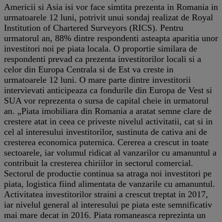
Americii si Asia isi vor face simtita prezenta in Romania in
urmatoarele 12 luni, potrivit unui sondaj realizat de Royal
Institution of Chartered Surveyors (RICS). Pentru
urmatorul an, 88% dintre respondenti asteapta aparitia unor
investitori noi pe piata locala. O proportie similara de
respondenti prevad ca prezenta investitorilor locali si a
celor din Europa Centrala si de Est va creste in
urmatoarele 12 luni. O mare parte dintre investitorii
intervievati anticipeaza ca fondurile din Europa de Vest si
SUA vor reprezenta o sursa de capital cheie in urmatorul
an. „Piata imobiliara din Romania a aratat semne clare de
crestere atat in ceea ce priveste nivelul activitatii, cat si in
cel al interesului investitorilor, sustinuta de cativa ani de
cresterea economica puternica. Cererea a crescut in toate
sectoarele, iar volumul ridicat al vanzarilor cu amanuntul a
contribuit la cresterea chiriilor in sectorul comercial.
Sectorul de productie continua sa atraga noi investitori pe
piata, logistica fiind alimentata de vanzarile cu amanuntul.
Activitatea investitorilor straini a crescut treptat in 2017,
iar nivelul general al interesului pe piata este semnificativ
mai mare decat in 2016. Piata romaneasca reprezinta un