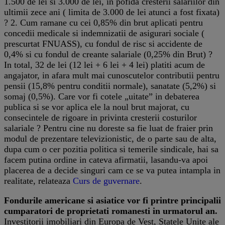
1.500 de lei si 3.000 de lei, in pofida cresterii salariilor din
ultimii zece ani ( limita de 3.000 de lei atunci a fost fixata)
? 2. Cum ramane cu cei 0,85% din brut aplicati pentru
concedii medicale si indemnizatii de asigurari sociale (
prescurtat FNUASS), cu fondul de risc si accidente de
0,4% si cu fondul de creante salariale (0,25% din Brut) ?
In total, 32 de lei (12 lei + 6 lei + 4 lei) platiti acum de
angajator, in afara mult mai cunoscutelor contributii pentru
pensii (15,8% pentru conditii normale), sanatate (5,2%) si
somaj (0,5%). Care vor fi cotele „uitate” in debaterea
publica si se vor aplica ele la noul brut majorat, cu
consecintele de rigoare in privinta cresterii costurilor
salariale ? Pentru cine nu doreste sa fie luat de fraier prin
modul de prezentare televizionistic, de o parte sau de alta,
dupa cum o cer pozitia politica si temerile sindicale, hai sa
facem putina ordine in cateva afirmatii, lasandu-va apoi
placerea de a decide singuri cam ce se va putea intampla in
realitate, relateaza
Curs de guvernare
.
Fondurile americane si asiatice vor fi printre principalii
cumparatori de proprietati romanesti in urmatorul an.
Investitorii imobiliari din Europa de Vest, Statele Unite ale