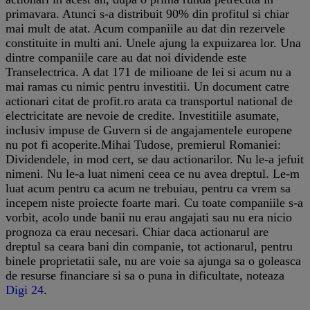
primavara. Atunci s-a distribuit 90% din profitul si chiar
mai mult de atat. Acum companiile au dat din rezervele
constituite in multi ani. Unele ajung la expuizarea lor. Una
dintre companiile care au dat noi dividende este
Transelectrica. A dat 171 de milioane de lei si acum nu a
mai ramas cu nimic pentru investitii. Un document catre
actionari citat de profit.ro arata ca transportul national de
electricitate are nevoie de credite. Investitiile asumate,
inclusiv impuse de Guvern si de angajamentele europene
nu pot fi acoperite.Mihai Tudose, premierul Romaniei:
Dividendele, in mod cert, se dau actionarilor. Nu le-a jefuit
nimeni. Nu le-a luat nimeni ceea ce nu avea dreptul. Le-m
luat acum pentru ca acum ne trebuiau, pentru ca vrem sa
incepem niste proiecte foarte mari. Cu toate companiile s-a
vorbit, acolo unde banii nu erau angajati sau nu era nicio
prognoza ca erau necesari. Chiar daca actionarul are
dreptul sa ceara bani din companie, tot actionarul, pentru
binele proprietatii sale, nu are voie sa ajunga sa o goleasca
de resurse financiare si sa o puna in dificultate, noteaza
Digi 24
.