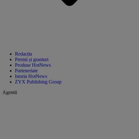
Redacția
Premii și granturi
Produse HotNews
Parteneriate
Istoria HotNews
ZYX Publishing Group
Agentii