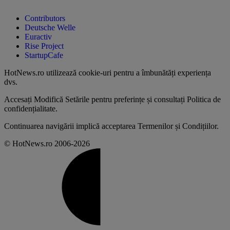
Contributors
Deutsche Welle
Euractiv
Rise Project
StartupCafe
HotNews.ro utilizează
cookie-uri pentru a îmbunătăți experiența
dvs
.
Accesați
Modifică Setările
pentru preferințe și consultați
Politica de
confidențialitate
.
Continuarea navigării implică acceptarea
Termenilor și Condițiilor
.
© HotNews.ro 2006-2026