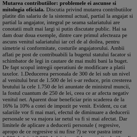
Mutarea contributiilor: problemele ei ascunse si
mitologia oficiala.
Discutia privind mutarea contributiilor
platite din salariu de la sistemul actual, partial la angajat si
partial la angajator, integral pe seama salariatului are
conotatii mult mai largi si putin discutate public. Hai sa
dam doar doua exemple, dintre care primul afecteaza pe
ascuns venitul salariatului iar cel de al doilea, pentru
simetrie si conformitate, costurile angajatorului. Ambii
aflati pe post de contribuabili la bugetul statului facator si
schimbator de legi in cautare de mai multi bani la buget.
De fapt scopul intregii operatiuni de modificare a platii
taxelor. 1.Deducerea personala de 300 de lei sub un nivel
al venitului brut de 1.500 de lei s-ar reduce, prin cresterea
brutului la cele 1.750 de lei anuntate de ministrul muncii,
la fostul cuantum de 250 de lei, ceea ce ar afecta negativ
venitul net. Aparent doar beneficiar prin scaderea de la
16% la 10% a cotei de impozit pe venit. Evident, cu cat
salariile vor fi mai mari, efectul de diminuare a deducerii
personale se va majora iar netul va fi si mai afectat. Dar
limitele de aplicare a deducerii personale ( regresive,
apropo de ce regresive si nu fixe ?) se vor pastra intre