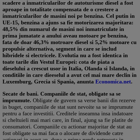
scadere a inmatricularilor de autoturisme diesel a fost
aproape in totalitate compensata de o crestere a
inmatricularilor de masini noi pe benzina. Cel putin in
UE-15, benzina a ajuns sa fie motorizarea majoritara:
48,5% din numarul de masini noi inmatriculate in
prima jumatate a anului aveau motoare pe benzina,
fata de doar 46,3% motroare diesel si 5,2% motoare cu
propulsie alternativa, segment in care se includ
hibridele si electricele. Evolutia nu a fost identica in
toate tarile din Vestul Europei: cota de piata a
dieselului a crescut usor in Italia, Olanda si Islanda, in
conditiile in care dieeselul a avut cel mai mare declin in
Luxemburg, Grecia si Spania, anunta
Economica.net
.
Secate de bani. Companiile de stat, obligate sa se
imprumute.
Obligate de guvern sa verse banii din rezerve
in buget, companiile de stat sunt nevoite sa se imprumute
pentru a face investitii. Creditele inseamna insa indatoare
si cheltuieli mai mari care, in final, ajung sa fie platite de
consumatori. Companiile cu actionar majoritar de stat au
fost obligate sa mai faca o alocare de dividende catre
actionari in acest an, dupa o prima runda petrecuta in