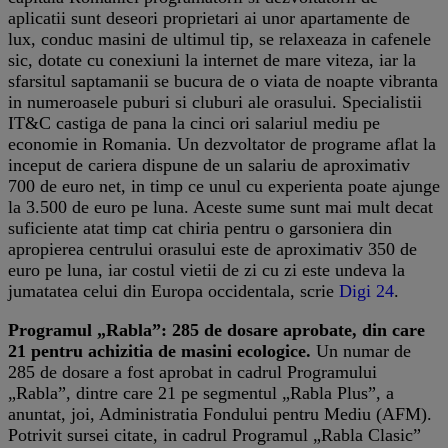
aplicatii sunt deseori proprietari ai unor apartamente de
lux, conduc masini de ultimul tip, se relaxeaza in cafenele
sic, dotate cu conexiuni la internet de mare viteza, iar la
sfarsitul saptamanii se bucura de o viata de noapte vibranta
in numeroasele puburi si cluburi ale orasului. Specialistii
IT&C castiga de pana la cinci ori salariul mediu pe
economie in Romania. Un dezvoltator de programe aflat la
inceput de cariera dispune de un salariu de aproximativ
700 de euro net, in timp ce unul cu experienta poate ajunge
la 3.500 de euro pe luna. Aceste sume sunt mai mult decat
suficiente atat timp cat chiria pentru o garsoniera din
apropierea centrului orasului este de aproximativ 350 de
euro pe luna, iar costul vietii de zi cu zi este undeva la
jumatatea celui din Europa occidentala, scrie
Digi 24
.
Programul „Rabla”: 285 de dosare aprobate, din care
21 pentru achizitia de masini ecologice.
Un numar de
285 de dosare a fost aprobat in cadrul Programului
„Rabla”, dintre care 21 pe segmentul „Rabla Plus”, a
anuntat, joi, Administratia Fondului pentru Mediu (AFM).
Potrivit sursei citate, in cadrul Programul „Rabla Clasic”