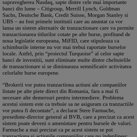
supravegherea Nasdaq, sapte dintre cele mai importante
banci din lume – Citigroup, Merrill Lynch, Goldman
Sachs, Deutsche Bank, Credit Suisse, Morgan Stanley si
UBS – au fost primele institutii care au anuntat ca vor
lansa un sistem alternativ de tranzactionare care va permite
tranzactionarea titlurilor cotate pe alte burse, profitand de
noua legislatie europeana, MiFID, care stipuleaza ca
schimburile interne nu vor mai trebui raportate burselor
locale. Astfel, prin “proiectul Turquoise” al celor sapte
banci de investitii, sunt eliminate multe dintre cheltuielile
de tranzactionare si se diminueaza semnificativ activitatea
celorlalte burse europene.
“Brokerii vor putea tranzactiona actiuni ale companiilor
listate pe alte piete direct din Romania, fara a mai fi
necesare alte demersuri pentru intermediere. Problema
acestui sistem este ca trebuie sa ne asiguram ca tranzactiile
vor putea fi decontate”, a declarat Stere Farmache,
presedinte-director general al BVB, care a precizat ca acest
sistem poate deveni o amenintare pentru bursele de valori.
Farmache a mai precizat ca pe acest sistem se pot
tranzactiona si actiunile companiilor care nu indeplinesc