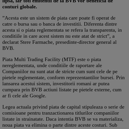
lipsa, iar toti emitentii de la BVB vor beneficia de
conturi globale.
”Acesta este un sistem de piata care poate fi operat de
catre o bursa sau o banca de investitii. Diferenta dintre
acesta si o piata reglementata se refera la transparenta, in
conditiile in care acest sistem nu este atat de strict”, a
declarat Stere Farmache, presedinte-director general al
BVB.
Piata Multi Trading Facility (MTF) este o piata
nereglementata, unde conditiile de raportare ale
Companiilor nu sunt atat de stricte cum sunt cele de pe
pietele reglementate, conform reprezentantilor bursei. Prin
lansarea acestui sistem, investitorii romani ar putea
cumpara prin BVB actiuni listate pe pietele externe, cum
ar fi cele ale Google.
Legea actuala privind piata de capital stipuleaza o serie de
comisioane pentru tranzactionarea titlurilor companiilor
listate in strainatate. Daca intentia BVB se va materializa,
noua piata va elimina o parte dintre aceste costuri. Sub