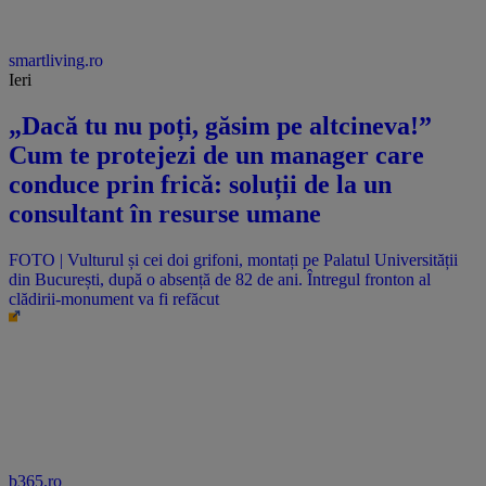
smartliving.ro
Ieri
„Dacă tu nu poți, găsim pe altcineva!”
Cum te protejezi de un manager care
conduce prin frică: soluții de la un
consultant în resurse umane
FOTO | Vulturul și cei doi grifoni, montați pe Palatul Universității
din București, după o absență de 82 de ani. Întregul fronton al
clădirii-monument va fi refăcut
b365.ro