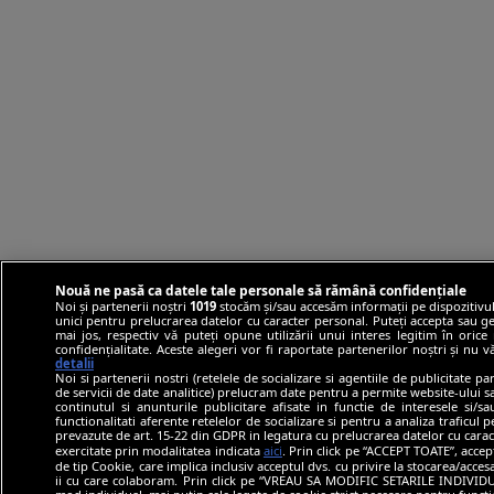
Nouă ne pasă ca datele tale personale să rămână confidențiale
Noi și partenerii noștri
1019
stocăm și/sau accesăm informații pe dispozitivul
unici pentru prelucrarea datelor cu caracter personal. Puteți accepta sau ge
mai jos, respectiv vă puteți opune utilizării unui interes legitim în ori
confidențialitate. Aceste alegeri vor fi raportate partenerilor noștri și nu 
detalii
Noi si partenerii nostri (retelele de socializare si agentiile de publicitate p
de servicii de date analitice) prelucram date pentru a permite website-ului 
continutul si anunturile publicitare afisate in functie de interesele si/s
functionalitati aferente retelelor de socializare si pentru a analiza traficul 
prevazute de art. 15-22 din GDPR in legatura cu prelucrarea datelor cu carac
exercitate prin modalitatea indicata
aici
. Prin click pe “ACCEPT TOATE”, accep
de tip Cookie, care implica inclusiv acceptul dvs. cu privire la stocarea/acce
ii cu care colaboram. Prin click pe “VREAU SA MODIFIC SETARILE INDIVIDUA