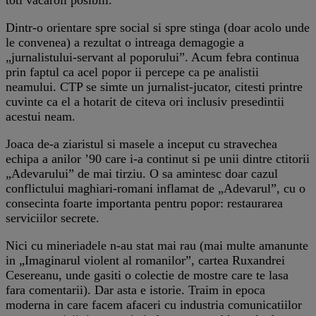
Dintr-o orientare spre social si spre stinga (doar acolo unde
le convenea) a rezultat o intreaga demagogie a
„jurnalistului-servant al poporului”. Acum febra continua
prin faptul ca acel popor ii percepe ca pe analistii
neamului. CTP se simte un jurnalist-jucator, citesti printre
cuvinte ca el a hotarit de citeva ori inclusiv presedintii
acestui neam.
Joaca de-a ziaristul si masele a inceput cu stravechea
echipa a anilor ’90 care i-a continut si pe unii dintre ctitorii
„Adevarului” de mai tirziu. O sa amintesc doar cazul
conflictului maghiari-romani inflamat de „Adevarul”, cu o
consecinta foarte importanta pentru popor: restaurarea
serviciilor secrete.
Nici cu mineriadele n-au stat mai rau (mai multe amanunte
in „Imaginarul violent al romanilor”, cartea Ruxandrei
Cesereanu, unde gasiti o colectie de mostre care te lasa
fara comentarii). Dar asta e istorie. Traim in epoca
moderna in care facem afaceri cu industria comunicatiilor