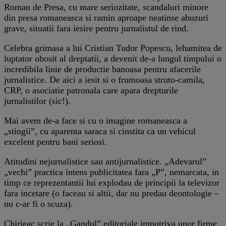
Roman de Presa, cu mare seriozitate, scandaluri minore
din presa romaneasca si ramin aproape neatinse abuzuri
grave, situatii fara iesire pentru jurnalistul de rind.
Celebra grimasa a lui Cristian Tudor Popescu, lehamitea de
luptator obosit al dreptatii, a devenit de-a lungul timpului o
incredibila linie de productie banoasa pentru afacerile
jurnalistice. De aici a iesit si o frumoasa struto-camila,
CRP, o asociatie patronala care apara drepturile
jurnalistilor (sic!).
Mai avem de-a face si cu o imagine romaneasca a
„stingii”, cu aparenta saraca si cinstita ca un vehicul
excelent pentru bani seriosi.
Atitudini nejurnalistice sau antijurnalistice. „Adevarul”
„vechi” practica intens publicitatea fara „P”, nemarcata, in
timp ce reprezentantii lui explodau de principii la televizor
fara incetare (o faceau si altii, dar nu predau deontologie –
nu c-ar fi o scuza).
Chirieac scrie la „Gandul” editoriale impotriva unor firme