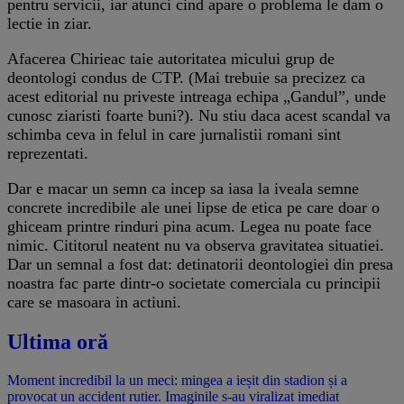
pentru servicii, iar atunci cind apare o problema le dam o
lectie in ziar.
Afacerea Chirieac taie autoritatea micului grup de
deontologi condus de CTP. (Mai trebuie sa precizez ca
acest editorial nu priveste intreaga echipa „Gandul”, unde
cunosc ziaristi foarte buni?). Nu stiu daca acest scandal va
schimba ceva in felul in care jurnalistii romani sint
reprezentati.
Dar e macar un semn ca incep sa iasa la iveala semne
concrete incredibile ale unei lipse de etica pe care doar o
ghiceam printre rinduri pina acum. Legea nu poate face
nimic. Cititorul neatent nu va observa gravitatea situatiei.
Dar un semnal a fost dat: detinatorii deontologiei din presa
noastra fac parte dintr-o societate comerciala cu principii
care se masoara in actiuni.
Ultima oră
Moment incredibil la un meci: mingea a ieșit din stadion și a
provocat un accident rutier. Imaginile s-au viralizat imediat