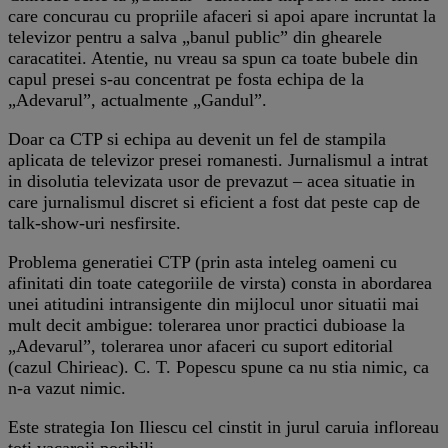
care concurau cu propriile afaceri si apoi apare incruntat la
televizor pentru a salva „banul public” din ghearele
caracatitei. Atentie, nu vreau sa spun ca toate bubele din
capul presei s-au concentrat pe fosta echipa de la
„Adevarul”, actualmente „Gandul”.
Doar ca CTP si echipa au devenit un fel de stampila
aplicata de televizor presei romanesti. Jurnalismul a intrat
in disolutia televizata usor de prevazut – acea situatie in
care jurnalismul discret si eficient a fost dat peste cap de
talk-show-uri nesfirsite.
Problema generatiei CTP (prin asta inteleg oameni cu
afinitati din toate categoriile de virsta) consta in abordarea
unei atitudini intransigente din mijlocul unor situatii mai
mult decit ambigue: tolerarea unor practici dubioase la
„Adevarul”, tolerarea unor afaceri cu suport editorial
(cazul Chirieac). C. T. Popescu spune ca nu stia nimic, ca
n-a vazut nimic.
Este strategia Ion Iliescu cel cinstit in jurul caruia infloreau
toti vacaroii posibili.