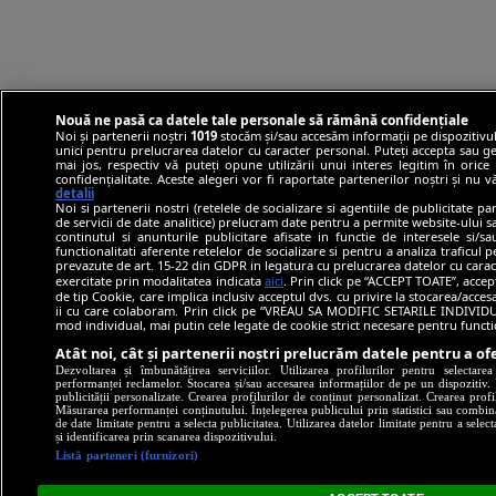
Nouă ne pasă ca datele tale personale să rămână confidențiale
Noi și partenerii noștri
1019
stocăm și/sau accesăm informații pe dispozitivul
unici pentru prelucrarea datelor cu caracter personal. Puteți accepta sau ge
mai jos, respectiv vă puteți opune utilizării unui interes legitim în ori
confidențialitate. Aceste alegeri vor fi raportate partenerilor noștri și nu 
detalii
Noi si partenerii nostri (retelele de socializare si agentiile de publicitate p
de servicii de date analitice) prelucram date pentru a permite website-ului 
continutul si anunturile publicitare afisate in functie de interesele si/s
functionalitati aferente retelelor de socializare si pentru a analiza traficul 
prevazute de art. 15-22 din GDPR in legatura cu prelucrarea datelor cu carac
exercitate prin modalitatea indicata
aici
. Prin click pe “ACCEPT TOATE”, accep
de tip Cookie, care implica inclusiv acceptul dvs. cu privire la stocarea/acce
ii cu care colaboram. Prin click pe “VREAU SA MODIFIC SETARILE INDIVIDUA
mod individual, mai putin cele legate de cookie strict necesare pentru funct
Atât noi, cât și partenerii noștri prelucrăm datele pentru a ofe
Dezvoltarea și îmbunătățirea serviciilor. Utilizarea profilurilor pentru selectare
performanței reclamelor. Stocarea și/sau accesarea informațiilor de pe un dispozitiv. U
publicității personalizate. Crearea profilurilor de conținut personalizat. Crearea profi
Măsurarea performanței conținutului. Înțelegerea publicului prin statistici sau combinaț
de date limitate pentru a selecta publicitatea. Utilizarea datelor limitate pentru a selec
și identificarea prin scanarea dispozitivului.
Listă parteneri (furnizori)