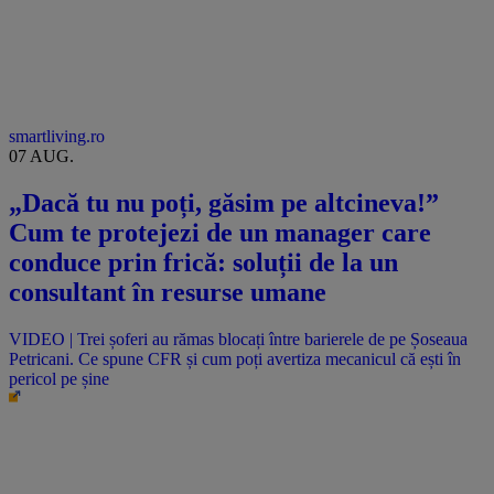
smartliving.ro
07 AUG.
„Dacă tu nu poți, găsim pe altcineva!”
Cum te protejezi de un manager care
conduce prin frică: soluții de la un
consultant în resurse umane
VIDEO | Trei șoferi au rămas blocați între barierele de pe Șoseaua
Petricani. Ce spune CFR și cum poți avertiza mecanicul că ești în
pericol pe șine