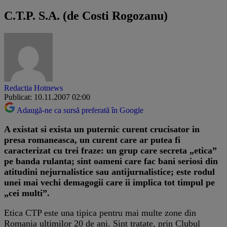
C.T.P. S.A. (de Costi Rogozanu)
Redactia Hotnews
Publicat: 10.11.2007 02:00
Adaugă-ne ca sursă preferată în Google
A existat si exista un puternic curent crucisator in
presa romaneasca, un curent care ar putea fi
caracterizat cu trei fraze: un grup care secreta „etica”
pe banda rulanta; sint oameni care fac bani seriosi din
atitudini nejurnalistice sau antijurnalistice; este rodul
unei mai vechi demagogii care ii implica tot timpul pe
„cei multi”.
Etica CTP este una tipica pentru mai multe zone din
Romania ultimilor 20 de ani. Sint tratate, prin Clubul