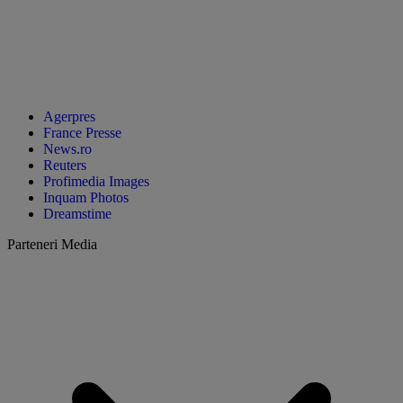
Agerpres
France Presse
News.ro
Reuters
Profimedia Images
Inquam Photos
Dreamstime
Parteneri Media