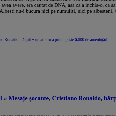
 avea avere, era cautat de DNA, asa ca a inchis-o, ca s
 Albesti nu-i bucura nici pe numuliti, nici pe albesten
o Ronaldo, hărțuit + un arbitru a primit peste 6.000 de amenințări
 » Mesaje șocante, Cristiano Ronaldo, hărțu