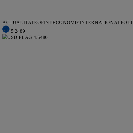
ACTUALITATE
OPINII
ECONOMIE
INTERNATIONAL
POLI
5.2489
4.5480