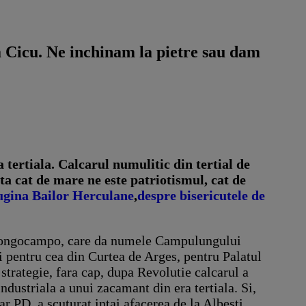
la Cicu. Ne inchinam la pietre sau dam
 tertiala. Calcarul numulitic din tertial de
a cat de mare ne este patriotismul, cat de
ugina Bailor Herculane
,
despre bisericutele de
e Longocampo, care da numele Campulungului
i pentru cea din Curtea de Arges, pentru Palatul
strategie, fara cap, dupa Revolutie calcarul a
dustriala a unui zacamant din era tertiala. Si,
ar PD, a scuturat intai afacerea de la Albesti.