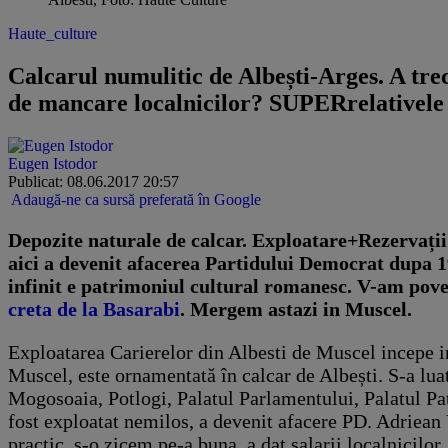
Haute_culture
Calcarul numulitic de Albești-Arges. A tre
de mancare localnicilor? SUPERrelativel
Eugen Istodor
Publicat: 08.06.2017 20:57
Adaugă-ne ca sursă preferată în Google
Depozite naturale de calcar. Exploatare+Rezervații 
aici a devenit afacerea Partidului Democrat dupa 19
infinit e patrimoniul cultural romanesc. V-am pove
creta de la Basarabi
. Mergem astazi in Muscel.
Exploatarea Carierelor din Albesti de Muscel incepe
Muscel, este ornamentată în calcar de Albești. S-a lua
Mogosoaia, Potlogi, Palatul Parlamentului, Palatul Patr
fost exploatat nemilos, a devenit afacere PD. Adriean V
practic, s-o zicem pe-a buna, a dat salarii localnicilor