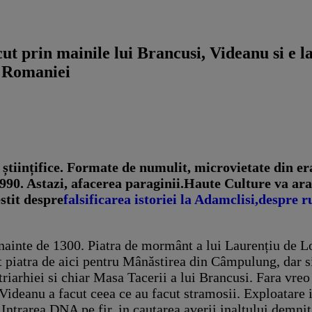
cut prin mainile lui Brancusi, Videanu si e 
e Romaniei
științifice. Formate de numulit, microvietate din era
90. Astazi, afacerea paraginii.
Haute Culture va arat
stit despre
falsificarea istoriei la Adamclisi,
despre r
 inainte de 1300. Piatra de mormânt a lui Laurențiu d
t piatra de aici pentru Mânăstirea din Câmpulung, dar s
iarhiei si chiar Masa Tacerii a lui Brancusi. Fara vreo 
ideanu a facut ceea ce au facut stramosii. Exploatare in
. Intrarea DNA pe fir, in cautarea averii inaltului demnit