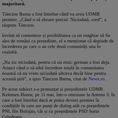
majoritară.
Tánczos Barna a fost întrebat când va avea UDMR
premier. „Când o să zboare porcul. Niciodată, cred”, a
răspuns Tánczos.
Invitat să comenteze și posibilitatea ca un maghiar să fie
ales de români ca președinte, el a menționat că depinde de
încrederea pe care o au cele două comunități una în
cealaltă.
„Nu zic niciodată, pentru că un etnic german a fost deja.
Atunci când o să aibă încredere totală în comunitatea
noastră că nu vrem niciodată altceva decât bine pentru
această ţară”, a spus Tánczos Barna, citat de
News.ro
.
Pe acest subiect s-a pronunțat și președintele UDMR
Kelemen Hunor, pe 11 mai, într-o emisiune la Antena 3, în
care a fost întrebat dacă ar putea deveni premier în
condițiile în care are punți de dialog atât cu președintele
PNL Ilie Bolojan, cât și cu președintele PSD Sorin
Grindeanu.