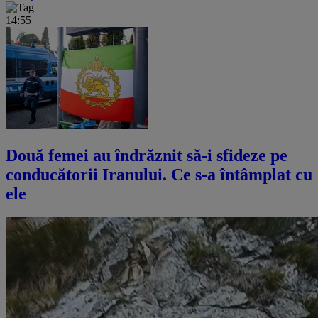
14:55
Două femei au îndrăznit să-i sfideze pe
conducătorii Iranului. Ce s-a întâmplat cu
ele