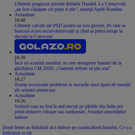
Ultimele prognoze privind debitele Dunării. La Cernavodă
„au fost câștigate cel puțin 4 zile”, anunță Apele Române
Actualitate
16:48
Ultimele calcule ale PSD pentru un nou guvern. Pe cine se
bazează acum social-democrații și când ar putea merge la
discuții la Cotroceni
16:39
Încă un scandal mondial: se cere retragerea Spaniei de la
găzduirea CM 2030! „Oamenii trebuie să știe asta”
Actualitate
16:27
Trump recunoaște probleme la stocurile unor tipuri de muniții
ale armatei americane
Actualitate
16:26
Schiorii care au fost în anii trecuți pe pârtiile din Italia pot
primi reduceri viitoare sau rambursări. Anunțul autorităților
italiene
Două femei au îndrăznit să-i sfideze pe conducătorii Iranului. Ce s-a
întâmplat cu ele