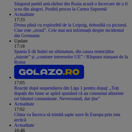
Singurul partid anti-război din Rusia acuză o încercare de a fi
scos din alegeri. Posibil proces la Curtea Supremă
Actualitate
17:33
Drona plină cu explozibil de la Leipzig, doborâtă cu piciorul.
Cine este „eroul”. Cele mai noi informații despre incidentul
din Germania
Update
17:18
Spania îi dă Italiei un ultimatum, din cauza restricțiilor
„injuste” și „contrare intereselor UE” / Răspuns tranșant de la
Roma
17:05
Reacție după suspendarea din Liga 1 pentru dopaj: „Toți
dopații din lume se apără spunând că au consumat alimente
ori băuturi contaminate. Neverosimil, dar ține”
Actualitate
17:02
China va încerca să trimită șapte nave în Europa prin ruta
arctică
Actualitate
16:48