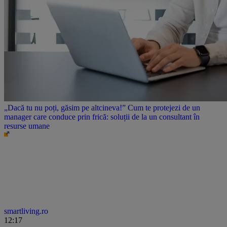
„Dacă tu nu poți, găsim pe altcineva!” Cum te protejezi de un
manager care conduce prin frică: soluții de la un consultant în
resurse umane
smartliving.ro
12:17