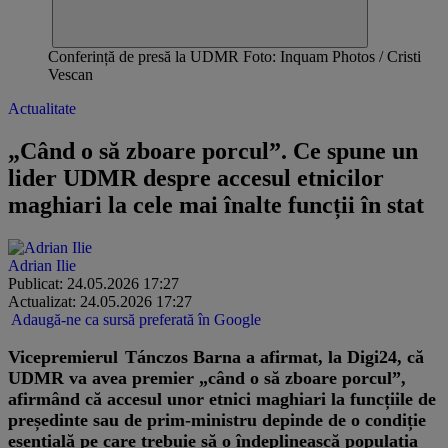
Conferință de presă la UDMR Foto: Inquam Photos / Cristi
Vescan
Actualitate
„Când o să zboare porcul”. Ce spune un
lider UDMR despre accesul etnicilor
maghiari la cele mai înalte funcții în stat
Adrian Ilie
Publicat: 24.05.2026 17:27
Actualizat: 24.05.2026 17:27
Adaugă-ne ca sursă preferată în Google
Vicepremierul Tánczos Barna a afirmat, la Digi24, că
UDMR va avea premier „când o să zboare porcul”,
afirmând că accesul unor etnici maghiari la funcțiile de
președinte sau de prim-ministru depinde de o condiție
esențială pe care trebuie să o îndeplinească populația