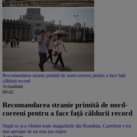
Recomandarea stranie primită de nord-coreeni pentru a face față
căldurii record
Actualitate
09:42
Recomandarea stranie primită de nord-
coreeni pentru a face față căldurii record
După ce și-a vândut toate magazinele din România, Carrefour e tot
mai aproape de un nou pas major
Actualitate