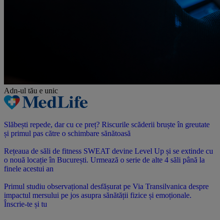
Adn-ul tău
e unic
Slăbești repede, dar cu ce preț? Riscurile scăderii bruște în greutate
și primul pas către o schimbare sănătoasă
Rețeaua de săli de fitness SWEAT devine Level Up și se extinde cu
o nouă locație în București. Urmează o serie de alte 4 săli până la
finele acestui an
Primul studiu observațional desfășurat pe Via Transilvanica despre
impactul mersului pe jos asupra sănătății fizice și emoționale.
Înscrie-te și tu