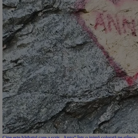
Cine este bărbatul care a scris „Anna” într-o inimă colorată pe stânca