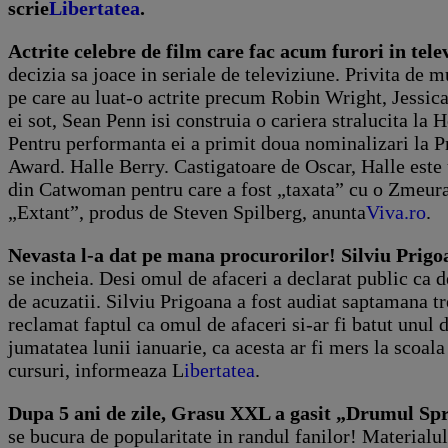
scrie
Libertatea
.
Actrite celebre de film care fac acum furori in tele
decizia sa joace in seriale de televiziune. Privita de m
pe care au luat-o actrite precum Robin Wright, Jessic
ei sot, Sean Penn isi construia o cariera stralucita l
Pentru performanta ei a primit doua nominalizari la P
Award. Halle Berry. Castigatoare de Oscar, Halle este 
din Catwoman pentru care a fost „taxata” cu o Zmeura de
„Extant”, produs de Steven Spilberg, anunta
Viva.ro
.
Nevasta l-a dat pe mana procurorilor! Silviu Prigo
se incheia. Desi omul de afaceri a declarat public ca de
de acuzatii. Silviu Prigoana a fost audiat saptamana tr
reclamat faptul ca omul de afaceri si-ar fi batut unul 
jumatatea lunii ianuarie, ca acesta ar fi mers la scoala
cursuri, informeaza L
ibertatea
.
Dupa 5 ani de zile, Grasu XXL a gasit „Drumul Spre
se bucura de popularitate in randul fanilor! Materialul