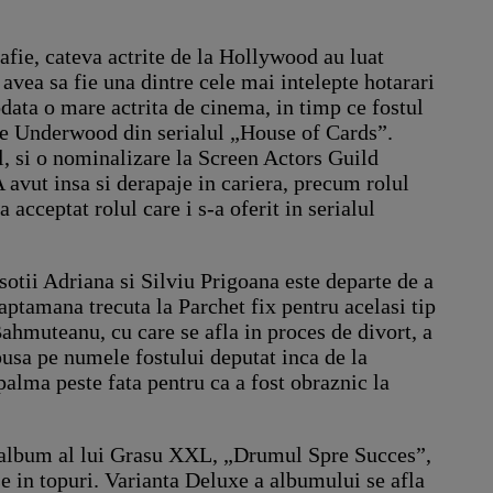
afie, cateva actrite de la Hollywood au luat
 avea sa fie una dintre cele mai intelepte hotarari
data o mare actrita de cinema, in timp ce fostul
aire Underwood din serialul „House of Cards”.
, si o nominalizare la Screen Actors Guild
 avut insa si derapaje in cariera, precum rolul
cceptat rolul care i s-a oferit in serialul
otii Adriana si Silviu Prigoana este departe de a
saptamana trecuta la Parchet fix pentru acelasi tip
Bahmuteanu, cu care se afla in proces de divort, a
pusa pe numele fostului deputat inca de la
 palma peste fata pentru ca a fost obraznic la
album al lui Grasu XXL, „Drumul Spre Succes”,
se in topuri. Varianta Deluxe a albumului se afla