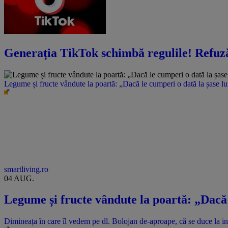
Generația TikTok schimbă regulile! Refuză 
Legume și fructe vândute la poartă: „Dacă le cumperi o dată la șase l
smartliving.ro
04 AUG.
Legume și fructe vândute la poartă: „Dacă 
Dimineața în care îl vedem pe dl. Bolojan de-aproape, că se duce la inau