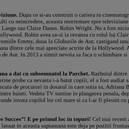
viziune.
Dupa ce si-au construit o cariera in cinematogr
ulti cu neincredere, aceasta reorientare spre televiziune
a Lange sau Claire Danes. Robin Wright. Nu a fost nicio
a Hollywood. Robin avea sa-si ia revansa cu rolul lui Cl
remiile Emmy, doua la Globurile de Aur, castigand unul
una dintre cele mai apreciate actrite de la Hollywood. A
 Aur. In 2013 a simtit nevoia sa faca o schimbare si a a
ana a dat cu subsemnatul la Parchet.
Razboiul dintre s
tine probe ca nevasta i-a batut copiii, el a fost audiat 
ecuta de procurori in dosarul in care sotia sa, Adriana 
dintre baieti. Vedeta TV sustine in plangerea penala, de
 unde invata copilul lor cel mare si ca l-ar fi plesnit cu
 Succes”! E pe primul loc in topuri!
Cel mai recent 
 lansat in aceasta saptamana este deja pe pozitii frunta