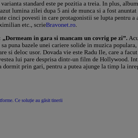
arianta standard este pe pozitia a treia. In plus, albumu
ut lumina zilei dupa 5 ani de munca si a fost anuntat d
te cinci povesti in care protagonistii se lupta pentru a
milian etc., scrie
Bravonet.ro
.
oi: „Dormeam in gara si mancam un covrig pe zi”.
Acu
i sa puna bazele unei cariere solide in muzica populara,
 si deloc usor. Dovada vie este Radu Ile, care a facut 
ovestea lui pare desprisa dintr-un film de Hollywood. In
 a dormit prin gari, pentru a putea ajunge la timp la inr
orme. Ce soluție au găsit tinerii