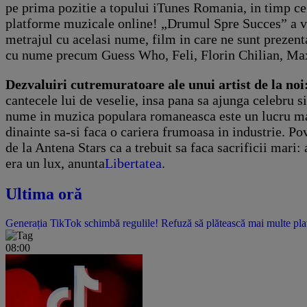
pe prima pozitie a topului iTunes Romania, in timp ce v
platforme muzicale online! „Drumul Spre Succes” a vaz
metrajul cu acelasi nume, film in care ne sunt prezenta
cu nume precum Guess Who, Feli, Florin Chilian, Maxi
Dezvaluiri cutremuratoare ale unui artist de la n
cantecele lui de veselie, insa pana sa ajunga celebru s
nume in muzica populara romaneasca este un lucru mare
dinainte sa-si faca o cariera frumoasa in industrie. P
de la Antena Stars ca a trebuit sa faca sacrificii mari:
era un lux, anunta
Libertatea
.
Ultima oră
Generația TikTok schimbă regulile! Refuză să plătească mai multe platf
08:00