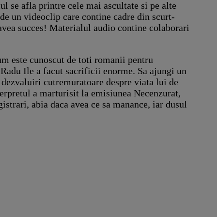
l se afla printre cele mai ascultate si pe alte
e un videoclip care contine cadre din scurt-
 avea succes! Materialul audio contine colaborari
m este cunoscut de toti romanii pentru
 Radu Ile a facut sacrificii enorme. Sa ajungi un
dezvaluiri cutremuratoare despre viata lui de
terpretul a marturisit la emisiunea Necenzurat,
egistrari, abia daca avea ce sa manance, iar dusul