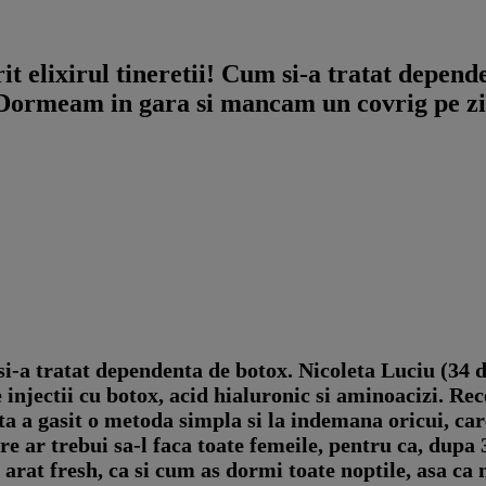
t elixirul tineretii! Cum si-a tratat depend
"Dormeam in gara si mancam un covrig pe zi"
si-a tratat dependenta de botox.
Nicoleta Luciu (34 de
e injectii cu botox, acid hialuronic si aminoacizi. Re
a a gasit o metoda simpla si la indemana oricui, care
 ar trebui sa-l faca toate femeile, pentru ca, dupa 30
 arat fresh, ca si cum as dormi toate noptile, asa ca