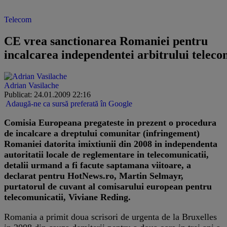
Telecom
CE vrea sanctionarea Romaniei pentru
incalcarea independentei arbitrului telec
Adrian Vasilache
Publicat: 24.01.2009 22:16
Adaugă-ne ca sursă preferată în Google
Comisia Europeana pregateste in prezent o procedura
de incalcare a dreptului comunitar (infringement)
Romaniei datorita imixtiunii din 2008 in independenta
autoritatii locale de reglementare in telecomunicatii,
detalii urmand a fi facute saptamana viitoare, a
declarat pentru HotNews.ro, Martin Selmayr,
purtatorul de cuvant al comisarului european pentru
telecomunicatii, Viviane Reding.
Romania a primit doua scrisori de urgenta de la Bruxelles