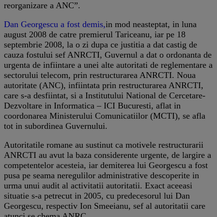
reorganizare a ANC”.
Dan Georgescu a fost demis,
in mod neasteptat, in luna
august 2008 de catre premierul Tariceanu, iar pe 18
septembrie 2008, la o zi dupa ce justitia a dat castig de
cauza fostului sef ANRCTI, Guvernul a dat o ordonanta de
urgenta de infiintare a unei alte autoritati de reglementare a
sectorului telecom, prin restructurarea ANRCTI. Noua
autoritate (ANC), infiintata prin restructurarea ANRCTI,
care s-a desfiintat, si a Institutului National de Cercetare-
Dezvoltare in Informatica – ICI Bucuresti, aflat in
coordonarea Ministerului Comunicatiilor (MCTI), se afla
tot in subordinea Guvernului.
Autoritatile romane au sustinut ca motivele restructurarii
ANRCTI au avut la baza considerente urgente, de largire a
competentelor acesteia, iar demiterea lui Georgescu a fost
pusa pe seama neregulilor administrative descoperite in
urma unui audit al activitatii autoritatii. Exact aceeasi
situatie s-a petrecut in 2005, cu predecesorul lui Dan
Georgescu, respectiv Ion Smeeianu, sef al autoritatii care
atunci se chema ANRC.