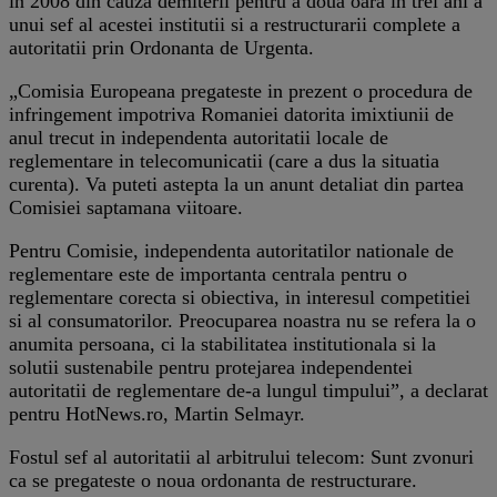
in 2008 din cauza demiterii pentru a doua oara in trei ani a
unui sef al acestei institutii si a restructurarii complete a
autoritatii prin Ordonanta de Urgenta.
„Comisia Europeana pregateste in prezent o procedura de
infringement impotriva Romaniei datorita imixtiunii de
anul trecut in independenta autoritatii locale de
reglementare in telecomunicatii (care a dus la situatia
curenta). Va puteti astepta la un anunt detaliat din partea
Comisiei saptamana viitoare.
Pentru Comisie, independenta autoritatilor nationale de
reglementare este de importanta centrala pentru o
reglementare corecta si obiectiva, in interesul competitiei
si al consumatorilor. Preocuparea noastra nu se refera la o
anumita persoana, ci la stabilitatea institutionala si la
solutii sustenabile pentru protejarea independentei
autoritatii de reglementare de-a lungul timpului”, a declarat
pentru HotNews.ro, Martin Selmayr.
Fostul sef al autoritatii al arbitrului telecom: Sunt zvonuri
ca se pregateste o noua ordonanta de restructurare.