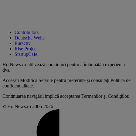
Contributors
Deutsche Welle
Euractiv
Rise Project
StartupCafe
HotNews.ro utilizează
cookie-uri pentru a îmbunătăți experiența
dvs
.
Accesați
Modifică Setările
pentru preferințe și consultați
Politica de
confidențialitate
.
Continuarea navigării implică acceptarea
Termenilor și Condițiilor
.
© HotNews.ro 2006-2026