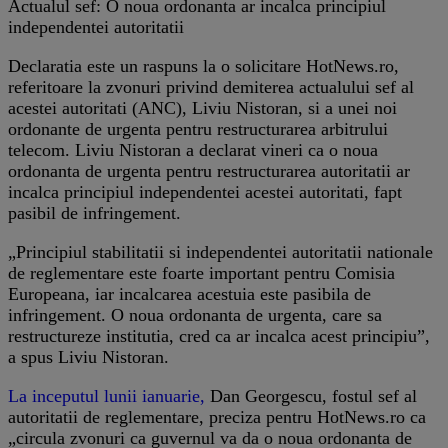
Actualul sef: O noua ordonanta ar incalca principiul
independentei autoritatii
Declaratia este un raspuns la o solicitare HotNews.ro,
referitoare la zvonuri privind demiterea actualului sef al
acestei autoritati (ANC), Liviu Nistoran, si a unei noi
ordonante de urgenta pentru restructurarea arbitrului
telecom. Liviu Nistoran a declarat vineri ca o noua
ordonanta de urgenta pentru restructurarea autoritatii ar
incalca principiul independentei acestei autoritati, fapt
pasibil de infringement.
„Principiul stabilitatii si independentei autoritatii nationale
de reglementare este foarte important pentru Comisia
Europeana, iar incalcarea acestuia este pasibila de
infringement. O noua ordonanta de urgenta, care sa
restructureze institutia, cred ca ar incalca acest principiu”,
a spus Liviu Nistoran.
La inceputul lunii ianuarie,
Dan Georgescu, fostul sef al
autoritatii de reglementare, preciza pentru HotNews.ro ca
„circula zvonuri ca guvernul va da o noua ordonanta de