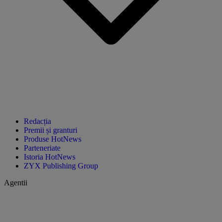
Redacția
Premii și granturi
Produse HotNews
Parteneriate
Istoria HotNews
ZYX Publishing Group
Agentii