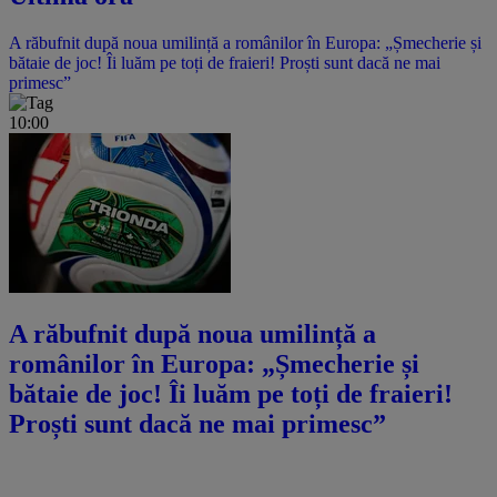
A răbufnit după noua umilință a românilor în Europa: „Șmecherie și
bătaie de joc! Îi luăm pe toți de fraieri! Proști sunt dacă ne mai
primesc”
10:00
A răbufnit după noua umilință a
românilor în Europa: „Șmecherie și
bătaie de joc! Îi luăm pe toți de fraieri!
Proști sunt dacă ne mai primesc”