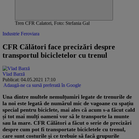
Tren CFR Calatori, Foto: Stefania Gal
Industrie Feroviara
CFR Călători face precizări despre
transportul bicicletelor cu trenul
Vlad Barză
Publicat: 04.05.2021 17:10
Adaugă-ne ca sursă preferată în Google
Una dintre multele nemulțumiri legate de trenurile de
la noi este legată de numărul mic de vagoane cu spațiu
special pentru biciclete, mai ales că acum s-a făcut cald
și tot mai mulți oameni vor să le transporte la munte
sau la mare. CFR Călători a făcut o serie de precizări
despre cum pot fi transportate bicicletele cu trenul,
care sunt costurile și ce trebuie să facă grupurile