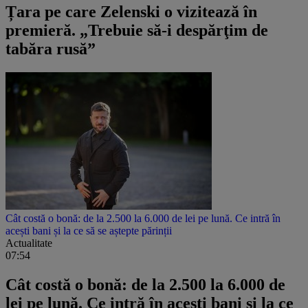
Țara pe care Zelenski o vizitează în
premieră. „Trebuie să-i despărţim de
tabăra rusă”
Cât costă o bonă: de la 2.500 la 6.000 de lei pe lună. Ce intră în
acești bani și la ce să se aștepte părinții
Actualitate
07:54
Cât costă o bonă: de la 2.500 la 6.000 de
lei pe lună. Ce intră în acești bani și la ce