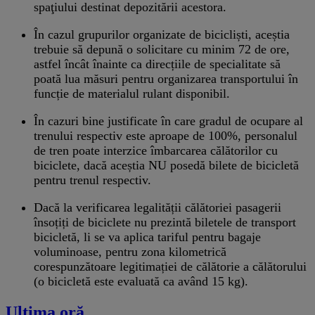
spaţiului destinat depozitării acestora.
În cazul grupurilor organizate de bicicliști, aceștia
trebuie să depună o solicitare cu minim 72 de ore,
astfel încât înainte ca direcțiile de specialitate să
poată lua măsuri pentru organizarea transportului în
funcție de materialul rulant disponibil.
În cazuri bine justificate în care gradul de ocupare al
trenului respectiv este aproape de 100%, personalul
de tren poate interzice îmbarcarea călătorilor cu
biciclete, dacă aceștia NU posedă bilete de bicicletă
pentru trenul respectiv.
Dacă la verificarea legalității călătoriei pasagerii
însoțiți de biciclete nu prezintă biletele de transport
bicicletă, li se va aplica tariful pentru bagaje
voluminoase, pentru zona kilometrică
corespunzătoare legitimației de călătorie a călătorului
(o bicicletă este evaluată ca având 15 kg).
Ultima oră