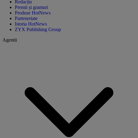
Redacția
Premii și granturi
Produse HotNews
Parteneriate
Istoria HotNews
ZYX Publishing Group
Agentii