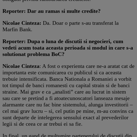
Reporter: Dar au ramas si multe credite?
Nicolae Cinteza:
Da. Doar o parte s-au transferat la
Marfin Bank.
Reporter: Dupa o luna de discutii si negocieri, cum
vedeti acum toata aceasta perioada si modul in care s-a
solutionat problema BoC?
Nicolae Cinteza
: A fost o experienta care ne-a aratat cat de
importanta este comunicarea cu publicul si ca aceasta
trebuie intensificata. Banca Nationala a Romaniei a vorbit
tot timpul de banci romanesti cu capital strain si de banci
straine. Mai grav e ca „analisti” care au lucrat in sistem
sau care se pretind a fi atoatecunoscatori lanseaza mesaje
alarmante care nu fac bine sistemului, alunga investitorii –
cel mai grav lucru – si, cel putin pe mine, m-au convins ca
sunt departe de intelegerea sensului exact al prevederilor
legii si de ceea ce ar trebui ei sa fie.
In final, un gand de multumire partenerului de discutii din