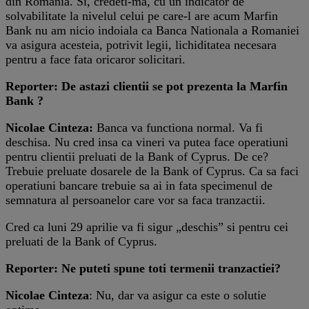
din Romania. Si, credeti-ma, cu un indicator de
solvabilitate la nivelul celui pe care-l are acum Marfin
Bank nu am nicio indoiala ca Banca Nationala a Romaniei
va asigura acesteia, potrivit legii, lichiditatea necesara
pentru a face fata oricaror solicitari.
Reporter: De astazi clientii se pot prezenta la Marfin
Bank ?
Nicolae Cinteza:
Banca va functiona normal. Va fi
deschisa. Nu cred insa ca vineri va putea face operatiuni
pentru clientii preluati de la Bank of Cyprus. De ce?
Trebuie preluate dosarele de la Bank of Cyprus. Ca sa faci
operatiuni bancare trebuie sa ai in fata specimenul de
semnatura al persoanelor care vor sa faca tranzactii.
Cred ca luni 29 aprilie va fi sigur „deschis” si pentru cei
preluati de la Bank of Cyprus.
Reporter: Ne puteti spune toti termenii tranzactiei?
Nicolae Cinteza
: Nu, dar va asigur ca este o solutie