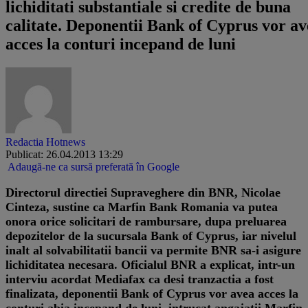
lichiditati substantiale si credite de buna
calitate. Deponentii Bank of Cyprus vor a
acces la conturi incepand de luni
Redactia Hotnews
Publicat: 26.04.2013 13:29
Adaugă-ne ca sursă preferată în Google
Directorul directiei Supraveghere din BNR, Nicolae
Cinteza, sustine ca Marfin Bank Romania va putea
onora orice solicitari de rambursare, dupa preluarea
depozitelor de la sucursala Bank of Cyprus, iar nivelul
inalt al solvabilitatii bancii va permite BNR sa-i asigure
lichiditatea necesara. Oficialul BNR a explicat, intr-un
interviu acordat Mediafax ca desi tranzactia a fost
finalizata, deponentii Bank of Cyprus vor avea acces la
conturi abia incepand de luni, intrucat angajatii Marfin