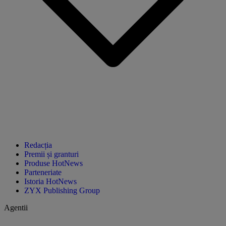
Redacția
Premii și granturi
Produse HotNews
Parteneriate
Istoria HotNews
ZYX Publishing Group
Agentii