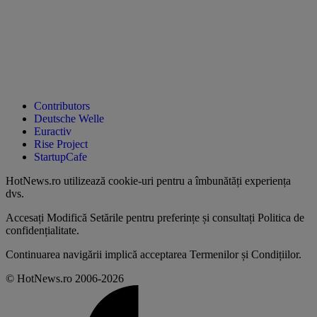
Contributors
Deutsche Welle
Euractiv
Rise Project
StartupCafe
HotNews.ro utilizează
cookie-uri pentru a îmbunătăți experiența
dvs
.
Accesați
Modifică Setările
pentru preferințe și consultați
Politica de
confidențialitate
.
Continuarea navigării implică acceptarea
Termenilor și Condițiilor
.
© HotNews.ro 2006-2026