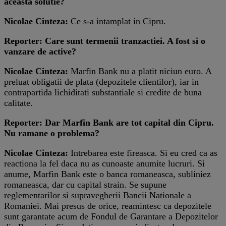
aceasta solutie?
Nicolae Cinteza:
Ce s-a intamplat in Cipru.
Reporter: Care sunt termenii tranzactiei. A fost si o
vanzare de active?
Nicolae Cinteza:
Marfin Bank nu a platit niciun euro. A
preluat obligatii de plata (depozitele clientilor), iar in
contrapartida lichiditati substantiale si credite de buna
calitate.
Reporter: Dar Marfin Bank are tot capital din Cipru.
Nu ramane o problema?
Nicolae Cinteza:
Intrebarea este fireasca. Si eu cred ca as
reactiona la fel daca nu as cunoaste anumite lucruri. Si
anume, Marfin Bank este o banca romaneasca, subliniez
romaneasca, dar cu capital strain. Se supune
reglementarilor si supravegherii Bancii Nationale a
Romaniei. Mai presus de orice, reamintesc ca depozitele
sunt garantate acum de Fondul de Garantare a Depozitelor