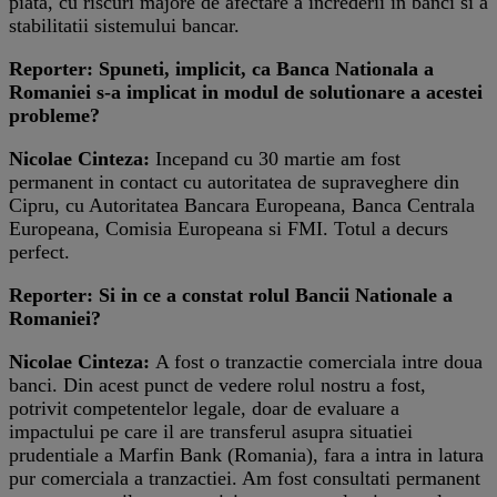
piata, cu riscuri majore de afectare a increderii in banci si a
stabilitatii sistemului bancar.
Reporter: Spuneti, implicit, ca Banca Nationala a
Romaniei s-a implicat in modul de solutionare a acestei
probleme?
Nicolae Cinteza:
Incepand cu 30 martie am fost
permanent in contact cu autoritatea de supraveghere din
Cipru, cu Autoritatea Bancara Europeana, Banca Centrala
Europeana, Comisia Europeana si FMI. Totul a decurs
perfect.
Reporter: Si in ce a constat rolul Bancii Nationale a
Romaniei?
Nicolae Cinteza:
A fost o tranzactie comerciala intre doua
banci. Din acest punct de vedere rolul nostru a fost,
potrivit competentelor legale, doar de evaluare a
impactului pe care il are transferul asupra situatiei
prudentiale a Marfin Bank (Romania), fara a intra in latura
pur comerciala a tranzactiei. Am fost consultati permanent