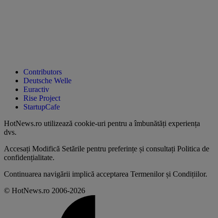
Contributors
Deutsche Welle
Euractiv
Rise Project
StartupCafe
HotNews.ro utilizează
cookie-uri pentru a îmbunătăți experiența
dvs
.
Accesați
Modifică Setările
pentru preferințe și consultați
Politica de
confidențialitate
.
Continuarea navigării implică acceptarea
Termenilor și Condițiilor
.
© HotNews.ro 2006-2026