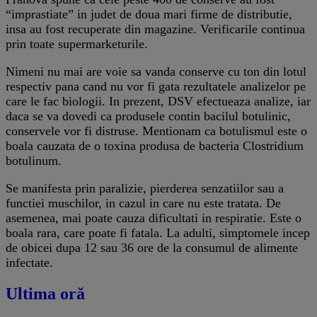
“imprastiate” in judet de doua mari firme de distributie,
insa au fost recuperate din magazine. Verificarile continua
prin toate supermarketurile.
Nimeni nu mai are voie sa vanda conserve cu ton din lotul
respectiv pana cand nu vor fi gata rezultatele analizelor pe
care le fac biologii. In prezent, DSV efectueaza analize, iar
daca se va dovedi ca produsele contin bacilul botulinic,
conservele vor fi distruse. Mentionam ca botulismul este o
boala cauzata de o toxina produsa de bacteria Clostridium
botulinum.
Se manifesta prin paralizie, pierderea senzatiilor sau a
functiei muschilor, in cazul in care nu este tratata. De
asemenea, mai poate cauza dificultati in respiratie. Este o
boala rara, care poate fi fatala. La adulti, simptomele incep
de obicei dupa 12 sau 36 ore de la consumul de alimente
infectate.
Ultima oră