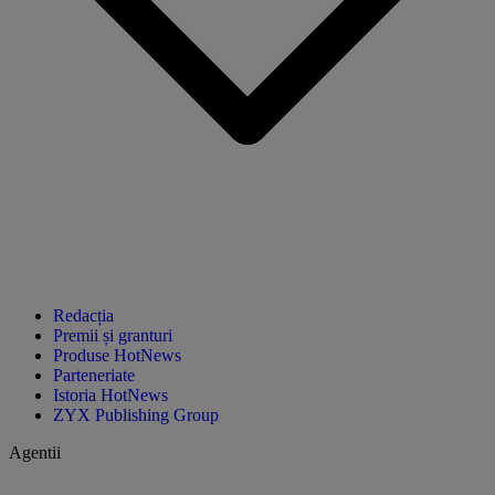
Redacția
Premii și granturi
Produse HotNews
Parteneriate
Istoria HotNews
ZYX Publishing Group
Agentii