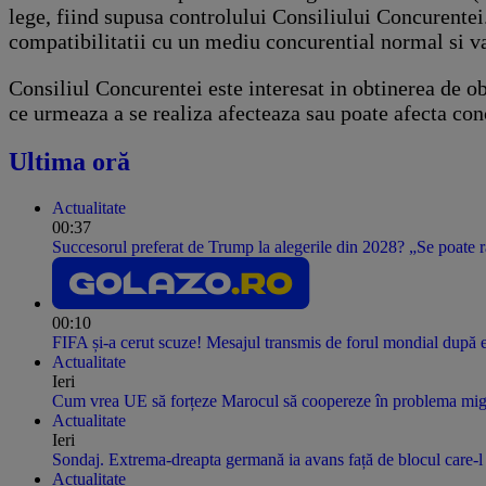
lege, fiind supusa controlului Consiliului Concurentei
compatibilitatii cu un mediu concurential normal si v
Consiliul Concurentei este interesat in obtinerea de o
ce urmeaza a se realiza afecteaza sau poate afecta con
Ultima oră
Actualitate
00:37
Succesorul preferat de Trump la alegerile din 2028? „Se poate 
00:10
FIFA și-a cerut scuze! Mesajul transmis de forul mondial după e
Actualitate
Ieri
Cum vrea UE să forțeze Marocul să coopereze în problema migr
Actualitate
Ieri
Sondaj. Extrema-dreapta germană ia avans față de blocul care-l
Actualitate