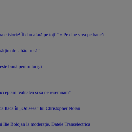
 e istorie! Îi dau afară pe toți!” » Pe cine vrea pe bancă
părţim de tabăra rusă”
ste bună pentru turiști
acceptăm realitatea și să ne resemnăm”
t ca Itaca în „Odiseea” lui Christopher Nolan
 Ilie Bolojan la moderație. Datele Transelectrica