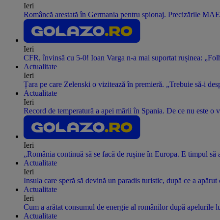
Ieri
Româncă arestată în Germania pentru spionaj. Precizările MAE
Ieri
CFR, învinsă cu 5-0! Ioan Varga n-a mai suportat rușinea: „Folha
Actualitate
Ieri
Țara pe care Zelenski o vizitează în premieră. „Trebuie să-i des
Actualitate
Ieri
Record de temperatură a apei mării în Spania. De ce nu este o ve
Ieri
„România continuă să se facă de rușine în Europa. E timpul să 
Actualitate
Ieri
Insula care speră să devină un paradis turistic, după ce a apăru
Actualitate
Ieri
Cum a arătat consumul de energie al românilor după apelurile lui
Actualitate