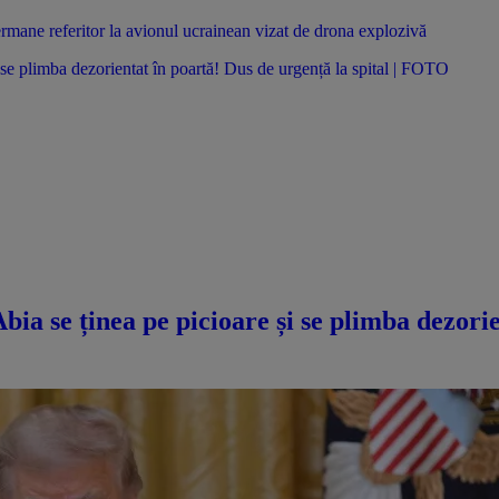
ermane referitor la avionul ucrainean vizat de drona explozivă
se plimba dezorientat în poartă! Dus de urgență la spital | FOTO
a se ținea pe picioare și se plimba dezorie