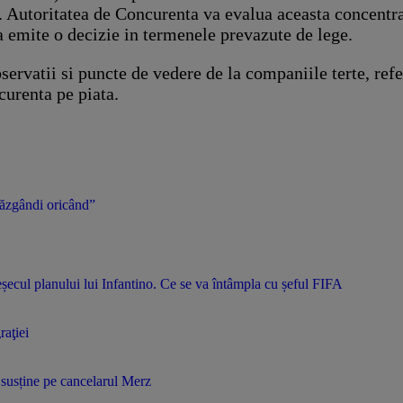
. Autoritatea de Concurenta va evalua aceasta concentra
a emite o decizie in termenele prevazute de lege.
bservatii si puncte de vedere de la companiile terte, re
curenta pe piata.
răzgândi oricând”
șecul planului lui Infantino. Ce se va întâmpla cu șeful FIFA
aţiei
 susține pe cancelarul Merz