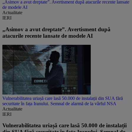
„Asimov a avut dreptate”. Avertisment după atacurile recente lansate
de modele AI
Actualitate
IERI
„Asimov a avut dreptate”. Avertisment după
atacurile recente lansate de modele AI
Vulnerabilitatea uriașă care lasă 50.000 de instalații din SUA fără
securitate în fața Iranului. Semnal de alarmă de la vârful NSA
Actualitate
IERI
Vulnerabilitatea uriașă care lasă 50.000 de instalații
din SUA fără securitate în fața Iranului. Semnal de