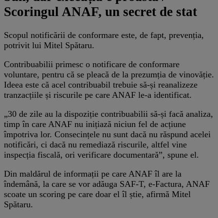
Scoringul ANAF, un secret de stat
Scopul notificării de conformare este, de fapt, prevenția,
potrivit lui Mitel Spătaru.
Contribuabilii primesc o notificare de conformare
voluntare, pentru că se pleacă de la prezumția de vinovăție.
Ideea este că acel contribuabil trebuie să-și reanalizeze
tranzacțiile și riscurile pe care ANAF le-a identificat.
„30 de zile au la dispoziție contribuabilii să-și facă analiza,
timp în care ANAF nu inițiază niciun fel de acțiune
împotriva lor. Consecințele nu sunt dacă nu răspund acelei
notificări, ci dacă nu remediază riscurile, altfel vine
inspecția fiscală, ori verificare documentară”, spune el.
Din maldărul de informații pe care ANAF îl are la
îndemână, la care se vor adăuga SAF-T, e-Factura, ANAF
scoate un scoring pe care doar el îl știe, afirmă Mitel
Spătaru.