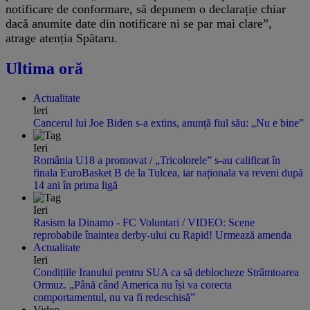
notificare de conformare, să depunem o declarație chiar
dacă anumite date din notificare ni se par mai clare”,
atrage atenția Spătaru.
Ultima oră
Actualitate
Ieri
Cancerul lui Joe Biden s-a extins, anunță fiul său: „Nu e bine”
Ieri
România U18 a promovat / „Tricolorele” s-au calificat în
finala EuroBasket B de la Tulcea, iar naționala va reveni după
14 ani în prima ligă
Ieri
Rasism la Dinamo - FC Voluntari / VIDEO: Scene
reprobabile înaintea derby-ului cu Rapid! Urmează amenda
Actualitate
Ieri
Condițiile Iranului pentru SUA ca să deblocheze Strâmtoarea
Ormuz. „Până când America nu își va corecta
comportamentul, nu va fi redeschisă”
Video