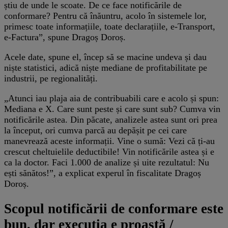
știu de unde le scoate. De ce face notificările de
conformare? Pentru că înăuntru, acolo în sistemele lor,
primesc toate informațiile, toate declarațiile, e-Transport,
e-Factura”, spune Dragoș Doroș.
Acele date, spune el, încep să se macine undeva și dau
niște statistici, adică niște mediane de profitabilitate pe
industrii, pe regionalități.
„Atunci iau plaja aia de contribuabili care e acolo și spun:
Mediana e X. Care sunt peste și care sunt sub? Cumva vin
notificările astea. Din păcate, analizele astea sunt ori prea
la început, ori cumva parcă au depășit pe cei care
manevrează aceste informații. Vine o sumă: Vezi că ți-au
crescut cheltuielile deductibile! Vin notificările astea și e
ca la doctor. Faci 1.000 de analize și uite rezultatul: Nu
ești sănătos!”, a explicat experul în fiscalitate Dragoș
Doroș.
Scopul notificării de conformare este
bun, dar execuția e proastă /