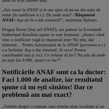
unde au scos sumele alea.
„Am sunat la ANAF și le-am spus că mi-au dat niște de
sume (în notificare n.r.): De unde sunt? /
Răspunsul
ANAF:
Așa mi le-a dat sistemul!”, amintește Spătaru.
Dragoș Doroș (fost șef ANAF), tax partner la Eversheds
Sutherland România spune ce este frustrant: „Atunci când
vine o notificare vagă și răspunsul este: Nu știu, dar
sistemul… Pentru funcționarul de la ANAF (povestea n.r.)
s-a încheiat: Așa a dat sistemul, fă ceva! Pentru
contribuabil stai și zici: Ce trebuie să fac? Nu știu de unde
au ieșit ăia 9.000, atunci ce fac?”.
Notificările ANAF sunt ca la doctor:
Faci 1.000 de analize, iar rezultatul
spune că nu ești sănătos! Dar ce
problemă am mai exact?
„Vorbim despre o entitate care trimite niște rezultate și nu