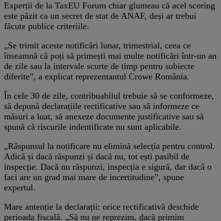
Experții de la TaxEU Forum chiar glumeau că acel scoring
este păzit ca un secret de stat de ANAF, deși ar trebui
făcute publice criteriile.
„Se trimit aceste notificări lunar, trimestrial, ceea ce
înseamnă că poți să primești mai multe notificări într-un an
de zile sau la intervale scurte de timp pentru subiecte
diferite”, a explicat reprezentantul Crowe România.
În cele 30 de zile, contribuabilul trebuie să se conformeze,
să depună declarațiile rectificative sau să informeze ce
măsuri a luat, să anexeze documente justificative sau să
spună că riscurile indentificate nu sunt aplicabile.
„Răspunsul la notificare nu elimină selecția pentru control.
Adică și dacă răspunzi și dacă nu, tot ești pasibil de
inspecție. Dacă nu răspunzi, inspecția e sigură, dar dacă o
faci are un grad mai mare de incertitudine”, spune
expertul.
Mare antenție la declarații: orice rectificativă deschide
perioada fiscală. „Să nu ne reprezim, dacă primim