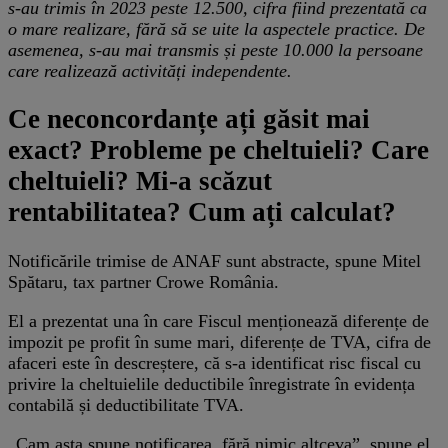
s-au trimis în 2023 peste 12.500, cifra fiind prezentată ca
o mare realizare, fără să se uite la aspectele practice. De
asemenea, s-au mai transmis și peste 10.000 la persoane
care realizează activități independente.
Ce neconcordanțe ați găsit mai
exact? Probleme pe cheltuieli? Care
cheltuieli? Mi-a scăzut
rentabilitatea? Cum ați calculat?
Notificările trimise de ANAF sunt abstracte, spune Mitel
Spătaru, tax partner Crowe România.
El a prezentat una în care Fiscul menționează diferențe de
impozit pe profit în sume mari, diferențe de TVA, cifra de
afaceri este în descreștere, că s-a identificat risc fiscal cu
privire la cheltuielile deductibile înregistrate în evidența
contabilă și deductibilitate TVA.
„Cam asta spune notificarea, fără nimic altceva”, spune el.