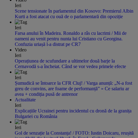
Ieri
Scene tensionate în parlamentul din Kosovo: Premierul Albin
Kurti a fost atacat cu ouă de o parlamentară din opoziție
Ieri
Farsa anului în Madeira. Ronaldo a râs cu lacrimi / Mii de
oameni au venit pentru nunta lui Cristiano cu Georgina.
Confuzia uriașă l-a distrat pe CR7
Video
Ieri
Operațiunea de scufundare a ultimelor două barje la
Cernavodă s-a încheiat. Când se vor vedea primele efecte
Ieri
Șumudică se întoarce la CFR Cluj! / Varga anunță: „N-a fost
greu de convins, are foame de performanță” » Ce salariu ar
avea + condiția pusă de antrenor
Actualitate
Ieri
Explicațiile Ucrainei pentru incidentul cu dronă de la granița
Bulgariei cu România
Ieri
Gol de senzație la Constanța! / FOTO: Iustin Doicaru, reușită