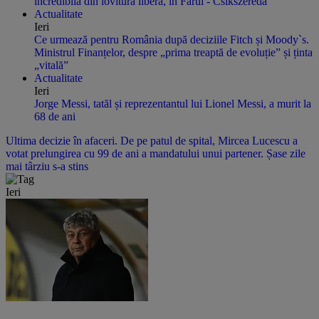
incredibilă din lovitură liberă, în Farul - Csikszereda
Actualitate
Ieri
Ce urmează pentru România după deciziile Fitch și Moody`s.
Ministrul Finanțelor, despre „prima treaptă de evoluție” și ținta
„vitală”
Actualitate
Ieri
Jorge Messi, tatăl și reprezentantul lui Lionel Messi, a murit la
68 de ani
Ultima decizie în afaceri. De pe patul de spital, Mircea Lucescu a
votat prelungirea cu 99 de ani a mandatului unui partener. Șase zile
mai târziu s-a stins
Ieri