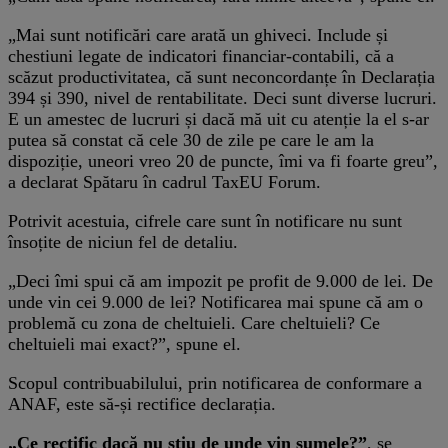
„Mai sunt notificări care arată un ghiveci. Include și
chestiuni legate de indicatori financiar-contabili, că a
scăzut productivitatea, că sunt neconcordanțe în Declarația
394 și 390, nivel de rentabilitate. Deci sunt diverse lucruri.
E un amestec de lucruri și dacă mă uit cu atenție la el s-ar
putea să constat că cele 30 de zile pe care le am la
dispoziție, uneori vreo 20 de puncte, îmi va fi foarte greu”,
a declarat Spătaru în cadrul TaxEU Forum.
Potrivit acestuia, cifrele care sunt în notificare nu sunt
însoțite de niciun fel de detaliu.
„Deci îmi spui că am impozit pe profit de 9.000 de lei. De
unde vin cei 9.000 de lei? Notificarea mai spune că am o
problemă cu zona de cheltuieli. Care cheltuieli? Ce
cheltuieli mai exact?”, spune el.
Scopul contribuabilului, prin notificarea de conformare a
ANAF, este să-și rectifice declarația.
„Ce rectific dacă nu știu de unde vin sumele?”
, se