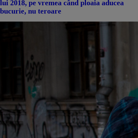
lui 2018, pe vremea când ploaia aducea
bucurie, nu teroare