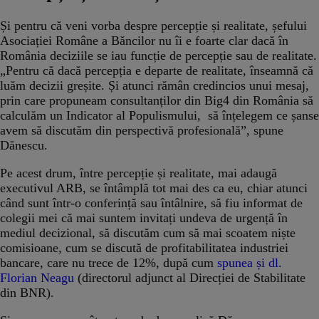
Și pentru că veni vorba despre percepție și realitate, șefului
Asociației Române a Băncilor nu îi e foarte clar dacă în
România deciziile se iau funcție de percepție sau de realitate.
„Pentru că dacă percepția e departe de realitate, înseamnă că
luăm decizii greșite. Și atunci rămân credincios unui mesaj,
prin care propuneam consultanților din Big4 din România să
calculăm un Indicator al Populismului, să înțelegem ce șanse
avem să discutăm din perspectivă profesională”, spune
Dănescu.
Pe acest drum, între percepție și realitate, mai adaugă
executivul ARB, se întâmplă tot mai des ca eu, chiar atunci
când sunt într-o conferință sau întâlnire, să fiu informat de
colegii mei că mai suntem invitați undeva de urgență în
mediul decizional, să discutăm cum să mai scoatem niște
comisioane, cum se discută de profitabilitatea industriei
bancare, care nu trece de 12%, după cum
spunea și dl.
Florian Neagu
(directorul adjunct al Direcției de Stabilitate
din BNR).