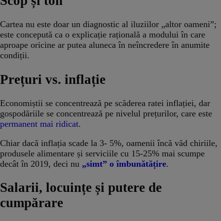
Scop și ton
Cartea nu este doar un diagnostic al iluziilor „altor oameni”;
este concepută ca o explicație rațională a modului în care
aproape oricine ar putea aluneca în neîncredere în anumite
condiții.
Prețuri vs. inflație
Economiștii se concentrează pe scăderea ratei inflației, dar
gospodăriile se concentrează pe nivelul prețurilor, care este
permanent mai ridicat
.
Chiar dacă inflația scade la 3- 5%, oamenii încă văd chiriile,
produsele alimentare și serviciile cu 15-25% mai scumpe
decât în ​​2019, deci nu
„simt” o îmbunătățire
.
Salarii, locuințe și putere de
cumpărare