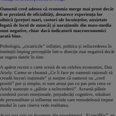
Oamenii cred adesea că economia merge mai prost decât
li se prezintă de oficialități, deoarece experiența lor
zilnică (prețuri mari, costuri ale locuințelor, anxietate
legată de locul de muncă) și narațiunile din mass-media
sunt negative, chiar dacă indicatorii macroeconomici
arată bine.
Psihologia, „cicatricile” inflației, politica și neîncrederea în
instituții împing percepțiile într-o direcție mai negativă decât
ar sugera datele în sine.
A apărut recent o carte scrisă de un celebru economist, Dan
Ariely. Cartea se cheamă „Ce îi face pe oamenii raționali să
creadă lucruri iraționale” și susține că oamenii nu „cred
prostii” pur și simplu; ei sunt atrași pas cu pas prin ceea ce
Ariely numește o „pâlnie a neîncrederii”. Această pâlnie
combină șocuri emoționale, prejudecăți cognitive, trăsături
de personalitate și influențe sociale care remodelează treptat
modul în care cineva vede realitatea.
Acest text este un fragment din newsletterul „EconoMix”, pe