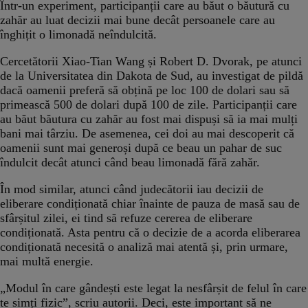
Într-un experiment, participanții care au băut o băutură cu
zahăr au luat decizii mai bune decât persoanele care au
înghițit o limonadă neîndulcită.
Cercetătorii Xiao-Tian Wang și Robert D. Dvorak, pe atunci
de la Universitatea din Dakota de Sud, au investigat de pildă
dacă oamenii preferă să obțină pe loc 100 de dolari sau să
primească 500 de dolari după 100 de zile. Participanții care
au băut băutura cu zahăr au fost mai dispuși să ia mai mulți
bani mai târziu. De asemenea, cei doi au mai descoperit că
oamenii sunt mai generoși după ce beau un pahar de suc
îndulcit decât atunci când beau limonadă fără zahăr.
În mod similar, atunci când judecătorii iau decizii de
eliberare condiționată chiar înainte de pauza de masă sau de
sfârșitul zilei, ei tind să refuze cererea de eliberare
condiționată. Asta pentru că o decizie de a acorda eliberarea
condiționată necesită o analiză mai atentă și, prin urmare,
mai multă energie.
„Modul în care gândești este legat la nesfârșit de felul în care
te simți fizic”, scriu autorii. Deci, este important să ne