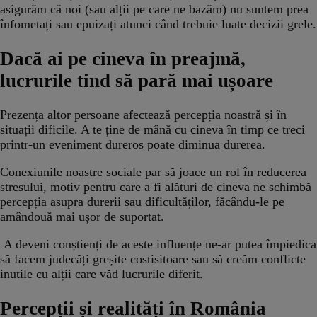
asigurăm că noi (sau alții pe care ne bazăm) nu suntem prea
înfometați sau epuizați atunci când trebuie luate decizii grele.
Dacă ai pe cineva în preajmă,
lucrurile tind să pară mai ușoare
Prezența altor persoane afectează percepția noastră și în
situații dificile. A te ține de mână cu cineva în timp ce treci
printr-un eveniment dureros poate diminua durerea.
Conexiunile noastre sociale par să joace un rol în reducerea
stresului, motiv pentru care a fi alături de cineva ne schimbă
percepția asupra durerii sau dificultăților, făcându-le pe
amândouă mai ușor de suportat.
A deveni conștienți de aceste influențe ne-ar putea împiedica
să facem judecăți greșite costisitoare sau să creăm conflicte
inutile cu alții care văd lucrurile diferit.
Percepții și realități în România