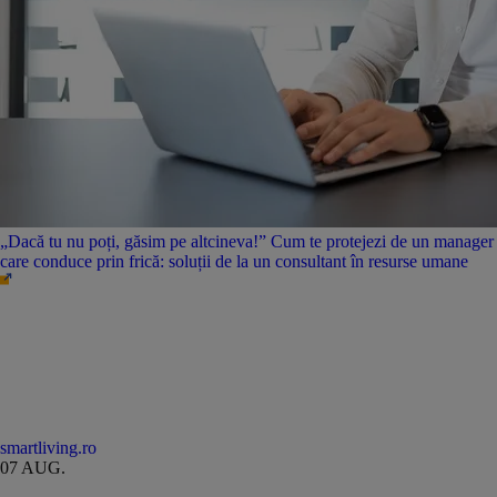
„Dacă tu nu poți, găsim pe altcineva!” Cum te protejezi de un manager
care conduce prin frică: soluții de la un consultant în resurse umane
smartliving.ro
07 AUG.