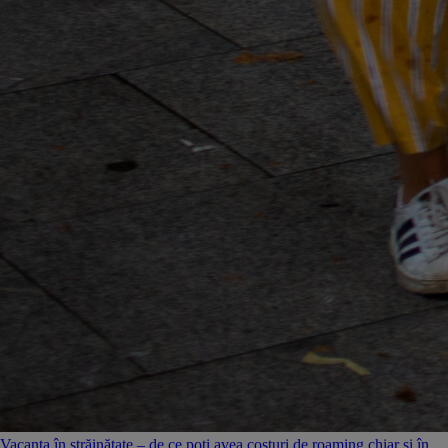
Vacanța în străinătate – de ce poți avea costuri de roaming chiar și în