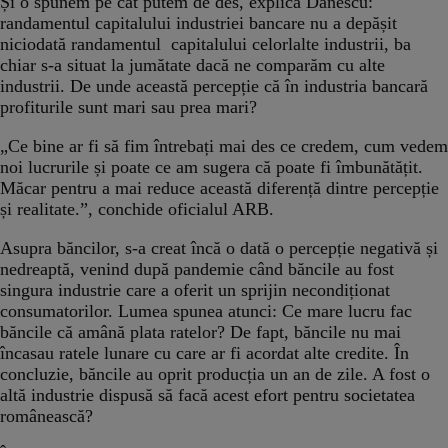
Și o spunem pe cât putem de des, explică Dănescu:
randamentul capitalului industriei bancare nu a depășit
niciodată randamentul capitalului celorlalte industrii, ba
chiar s-a situat la jumătate dacă ne comparăm cu alte
industrii. De unde această percepție că în industria bancară
profiturile sunt mari sau prea mari?
„Ce bine ar fi să fim întrebați mai des ce credem, cum vedem
noi lucrurile și poate ce am sugera că poate fi îmbunătățit.
Măcar pentru a mai reduce această diferență dintre percepție
și realitate.”, conchide oficialul ARB.
Asupra băncilor, s-a creat încă o dată o percepție negativă și
nedreaptă, venind după pandemie când băncile au fost
singura industrie care a oferit un sprijin necondiționat
consumatorilor. Lumea spunea atunci: Ce mare lucru fac
băncile că amână plata ratelor? De fapt, băncile nu mai
încasau ratele lunare cu care ar fi acordat alte credite. În
concluzie, băncile au oprit producția un an de zile. A fost o
altă industrie dispusă să facă acest efort pentru societatea
românească?