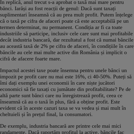
În replică, anul trecut s-a aprobat o taxă mai mare pentru
bănci. Iarăși au fost reacții de genul: Dacă sunt taxați
suplimentari înseamnă că au prea mult profit. Putem înțelege
că o taxă pe cifra de afaceri poate că este acceptabilă pe un
termen determinat, nu permanent. Condiția ar fi ca toate
industriile să participe, inclusiv cele care sunt mai profitabile
decât industria bancară, dar rezultatul a fost că numai băncile
au această taxă de 2% pe cifra de afaceri, în condițiile în care
băncile au cele mai multe active din România și implicit o
cifră de afacere foarte mare.
Impactul acestei taxe poate însemna pentru unele bănci un
impozit pe profit care nu mai este 16%, ci 40-50%. Puteți să
îmi dați exemplu unei economii în care niște jucători
economici să fie taxați cu jumătate din profitabilitate? Pe de
altă parte sunt bănci care nu înregistrează profit, ceea ce
înseamnă că au o taxă în plus, fără a obține profit. Este
evident că în aceste cazuri taxa se va vedea și mai mult în
cheltuieli și în prețul final, la consumatori.
De exemplu, industria bancară are printre cele mai mici
randamente. Dacă raportăm profitul la active, băncile fac