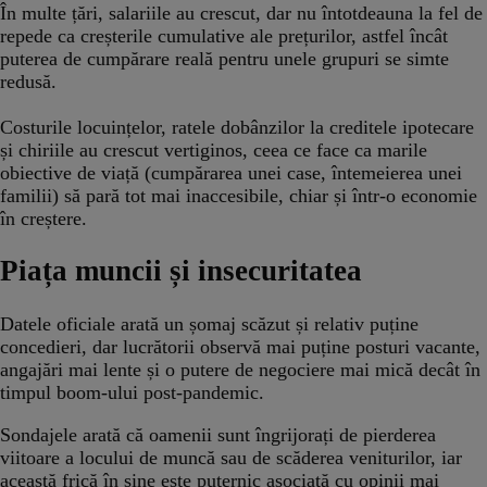
În multe țări, salariile au crescut, dar nu întotdeauna la fel de
repede ca creșterile cumulative ale prețurilor, astfel încât
puterea de cumpărare reală pentru unele grupuri se simte
redusă.
Costurile locuințelor, ratele dobânzilor la creditele ipotecare
și chiriile au crescut vertiginos, ceea ce face ca marile
obiective de viață (cumpărarea unei case, întemeierea unei
familii) să pară tot mai inaccesibile, chiar și într-o economie
în creștere.
Piața muncii și insecuritatea
Datele oficiale arată un șomaj scăzut și relativ puține
concedieri, dar lucrătorii observă mai puține posturi vacante,
angajări mai lente și o putere de negociere mai mică decât în ​​
timpul boom-ului post-pandemic.
Sondajele arată că oamenii sunt îngrijorați de pierderea
viitoare a locului de muncă sau de scăderea veniturilor, iar
această frică în sine este puternic asociată cu opinii mai