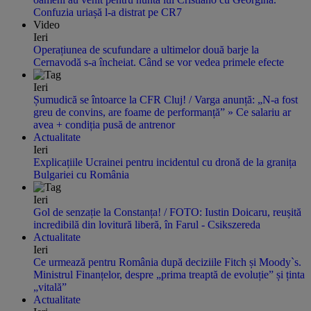
Confuzia uriașă l-a distrat pe CR7
Video
Ieri
Operațiunea de scufundare a ultimelor două barje la
Cernavodă s-a încheiat. Când se vor vedea primele efecte
Ieri
Șumudică se întoarce la CFR Cluj! / Varga anunță: „N-a fost
greu de convins, are foame de performanță” » Ce salariu ar
avea + condiția pusă de antrenor
Actualitate
Ieri
Explicațiile Ucrainei pentru incidentul cu dronă de la granița
Bulgariei cu România
Ieri
Gol de senzație la Constanța! / FOTO: Iustin Doicaru, reușită
incredibilă din lovitură liberă, în Farul - Csikszereda
Actualitate
Ieri
Ce urmează pentru România după deciziile Fitch și Moody`s.
Ministrul Finanțelor, despre „prima treaptă de evoluție” și ținta
„vitală”
Actualitate