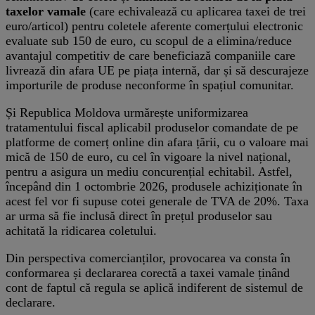
taxelor vamale
(care echivalează cu aplicarea taxei de trei
euro/articol) pentru coletele aferente comerțului electronic
evaluate sub 150 de euro, cu scopul de a elimina/reduce
avantajul competitiv de care beneficiază companiile care
livrează din afara UE pe piața internă, dar și să descurajeze
importurile de produse neconforme în spațiul comunitar.
Și Republica Moldova urmărește uniformizarea
tratamentului fiscal aplicabil produselor comandate de pe
platforme de comerț online din afara țării, cu o valoare mai
mică de 150 de euro, cu cel în vigoare la nivel național,
pentru a asigura un mediu concurențial echitabil. Astfel,
începând din 1 octombrie 2026, produsele achiziționate în
acest fel vor fi supuse cotei generale de TVA de 20%. Taxa
ar urma să fie inclusă direct în prețul produselor sau
achitată la ridicarea coletului.
Din perspectiva comercianților, provocarea va consta în
conformarea și declararea corectă a taxei vamale ținând
cont de faptul că regula se aplică indiferent de sistemul de
declarare.