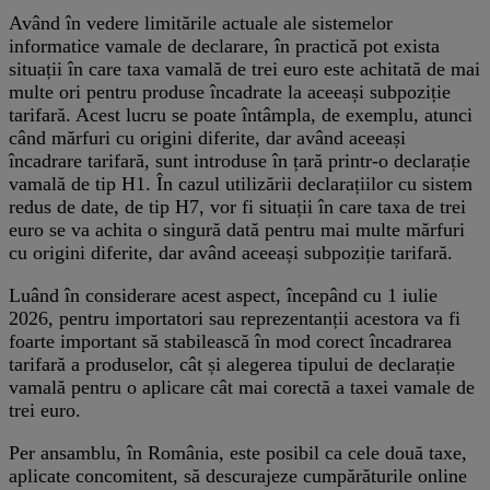
Având în vedere limitările actuale ale sistemelor
informatice vamale de declarare, în practică pot exista
situații în care taxa vamală de trei euro este achitată de mai
multe ori pentru produse încadrate la aceeași subpoziție
tarifară. Acest lucru se poate întâmpla, de exemplu, atunci
când mărfuri cu origini diferite, dar având aceeași
încadrare tarifară, sunt introduse în țară printr-o declarație
vamală de tip H1. În cazul utilizării declarațiilor cu sistem
redus de date, de tip H7, vor fi situații în care taxa de trei
euro se va achita o singură dată pentru mai multe mărfuri
cu origini diferite, dar având aceeași subpoziție tarifară.
Luând în considerare acest aspect, începând cu 1 iulie
2026, pentru importatori sau reprezentanții acestora va fi
foarte important să stabilească în mod corect încadrarea
tarifară a produselor, cât și alegerea tipului de declarație
vamală pentru o aplicare cât mai corectă a taxei vamale de
trei euro.
Per ansamblu, în România, este posibil ca cele două taxe,
aplicate concomitent, să descurajeze cumpărăturile online