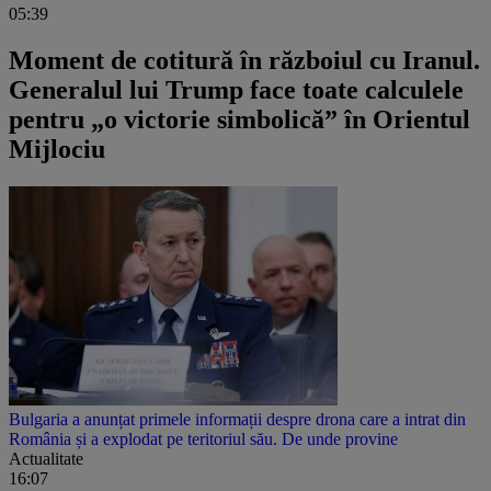
05:39
Moment de cotitură în războiul cu Iranul.
Generalul lui Trump face toate calculele
pentru „o victorie simbolică” în Orientul
Mijlociu
Bulgaria a anunțat primele informații despre drona care a intrat din
România și a explodat pe teritoriul său. De unde provine
Actualitate
16:07