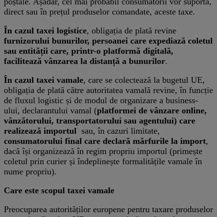
poștale. Așadar, cel mai probabil consumatorii vor suporta,
direct sau în prețul produselor comandate, aceste taxe.
În cazul taxei logistice
, obligația de plată revine
furnizorului bunurilor, persoanei care expediază coletul
sau entității care, printr-o platformă digitală,
facilitează vânzarea la distanță a bunurilor
.
În cazul taxei vamale
, care se colectează la bugetul UE,
obligația de plată către autoritatea vamală revine, în funcție
de fluxul logistic și de modul de organizare a business-
ului, declarantului vamal (
platformei de vânzare online,
vânzătorului, transportatorului sau agentului) care
realizează importul
sau, în cazuri limitate,
consumatorului final care declară mărfurile la import
,
dacă își organizează în regim propriu importul (primește
coletul prin curier și îndeplinește formalitățile vamale în
nume propriu).
Care este scopul taxei vamale
Preocuparea autorităților europene pentru taxare produselor