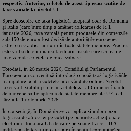
respectiv. Anterior, coletele de acest tip erau scutite de
taxe vamale la nivelul UE.
Spre deosebire de taxa logistică, adoptată doar de România
și Italia (care între timp a amânat aplicarea) de la 1
ianuarie 2026, taxa vamală pentru produsele din comenzile
sub 150 de euro a fost decisă de autoritățile europene,
astfel că se aplică uniform în toate statele membre. Practic,
este vorba de eliminarea facilității fiscale care scutea de
taxe vamale coletele de mică valoare.
Totodată, în 26 martie 2026, Consiliul și Parlamentul
European au convenit să introducă o nouă taxă logistică/de
manipulare pentru coletele mici vândute online. Nivelul
taxei va fi stabilit printr-un act delegat al Comisiei înainte
de a începe să fie aplicată de statele membre ale UE, cel
târziu la 1 noiembrie 2026.
În consecință, în România se vor aplica simultan taxa
logistică de 25 de lei pe colet (pe bunurile achiziționate
electronic din afara UE de către persoane fizice – B2C,
indiferent de țara prin care intră în spațiul comunitar) și