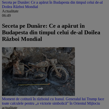
Seceta pe Dunăre: Ce a apărut în Budapesta din timpul celui de-al
Doilea Război Mondial
Actualitate
06:49
Seceta pe Dunăre: Ce a apărut în
Budapesta din timpul celui de-al Doilea
Război Mondial
Moment de cotitură în războiul cu Iranul. Generalul lui Trump face
toate calculele pentru „o victorie simbolică” în Orientul Mijlociu
actualitate