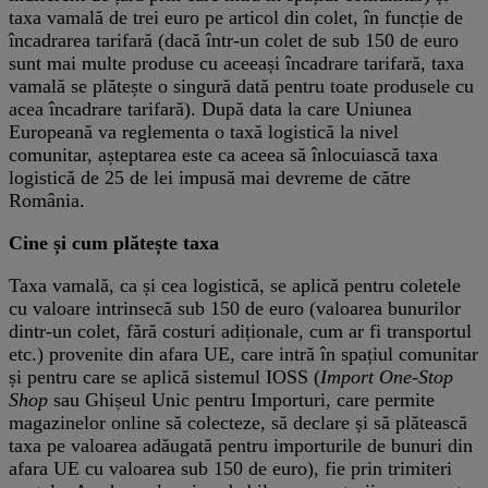
taxa vamală de trei euro pe articol din colet, în funcție de
încadrarea tarifară (dacă într-un colet de sub 150 de euro
sunt mai multe produse cu aceeași încadrare tarifară, taxa
vamală se plătește o singură dată pentru toate produsele cu
acea încadrare tarifară). După data la care Uniunea
Europeană va reglementa o taxă logistică la nivel
comunitar, așteptarea este ca aceea să înlocuiască taxa
logistică de 25 de lei impusă mai devreme de către
România.
Cine și cum plătește taxa
Taxa vamală, ca și cea logistică, se aplică pentru coletele
cu valoare intrinsecă sub 150 de euro (valoarea bunurilor
dintr-un colet, fără costuri adiționale, cum ar fi transportul
etc.) provenite din afara UE, care intră în spațiul comunitar
și pentru care se aplică sistemul IOSS (
Import One-Stop
Shop
sau Ghișeul Unic pentru Importuri, care permite
magazinelor online să colecteze, să declare și să plătească
taxa pe valoarea adăugată pentru importurile de bunuri din
afara UE cu valoarea sub 150 de euro), fie prin trimiteri