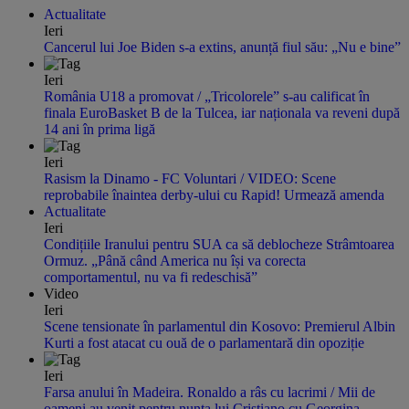
Actualitate
Ieri
Cancerul lui Joe Biden s-a extins, anunță fiul său: „Nu e bine”
Ieri
România U18 a promovat / „Tricolorele” s-au calificat în
finala EuroBasket B de la Tulcea, iar naționala va reveni după
14 ani în prima ligă
Ieri
Rasism la Dinamo - FC Voluntari / VIDEO: Scene
reprobabile înaintea derby-ului cu Rapid! Urmează amenda
Actualitate
Ieri
Condițiile Iranului pentru SUA ca să deblocheze Strâmtoarea
Ormuz. „Până când America nu își va corecta
comportamentul, nu va fi redeschisă”
Video
Ieri
Scene tensionate în parlamentul din Kosovo: Premierul Albin
Kurti a fost atacat cu ouă de o parlamentară din opoziție
Ieri
Farsa anului în Madeira. Ronaldo a râs cu lacrimi / Mii de
oameni au venit pentru nunta lui Cristiano cu Georgina.