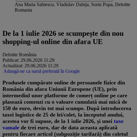
Ana Maria Sabiescu, Vladislav Dabija, Sorin Popa, Deloitte
Romania
Articol susținut de Deloitte România
De la 1 iulie 2026 se scumpește din nou
shopping-ul online din afara UE
Deloitte România
Publicat: 29.06.2026 11:29
Actualizat: 29.06.2026 11:29
Adaugă-ne ca sursă preferată în Google
Produsele cumpărate online de persoanele fizice din
România din afara Uniunii Europene (UE), prin
intermediul unor platforme de comerț online pe care
plasează comenzi cu o valoare cumulată mai mică de
150 de euro, devin tot mai scumpe. După introducerea
taxei logistice de 25 de lei/colet, la începutul anului,
acestea vor fi supuse, de la 1 iulie 2026, și unei
taxe
vamale
de trei euro, dar de data aceasta aplicată
pentru fiecare articol (subpoziție tarifară) din coletul