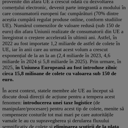
provenite din afara UE a crescut odată cu dezvoltarea
comerțului electronic, devenit parte integrantă a modului în
care consumatorii europeni fac cumpărături (70% dintre
aceștia cumpără regulat produse online, conform studiilor
UE). Numărul comenzilor de valoare redusă (sub 150 de
euro) din afara Uniunii realizate de consumatorii din UE a
înregistrat o creștere accelerată în ultimii ani. Astfel, în
2022 au fost importate 1,2 miliarde de astfel de colete în
UE, iar în anii care au urmat acest volum a crescut
exponențial de la an la an (2,4 miliarde în 2023, 4,6
miliarde în 2024 și 5,8 miliarde în 2025). Prin urmare, în
2025,
în Uniunea Europeană au fost introduse zilnic
circa 15,8 milioane de colete cu valoarea sub 150 de
euro.
În acest context, statele membre ale UE au început să
discute două direcții de acțiune pentru a tempera acest
fenomen:
introducerea unei taxe logistice
(de
manipulare/procesare) pentru acest tip de colete, menite să
compenseze costurile tot mai mari pe care autoritățile
vamale le au cu supravegherea și derularea fluxului
semnificativ de colete și
eliminarea scutirii de la plata