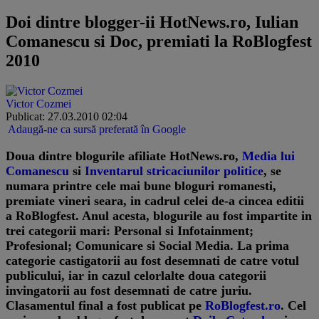
Doi dintre blogger-ii HotNews.ro, Iulian
Comanescu si Doc, premiati la RoBlogfest
2010
Victor Cozmei
Publicat: 27.03.2010 02:04
Adaugă-ne ca sursă preferată în Google
Doua dintre blogurile afiliate HotNews.ro,
Media lui
Comanescu
si
Inventarul stricaciunilor politice
, se
numara printre cele mai bune bloguri romanesti,
premiate vineri seara, in cadrul celei de-a cincea editii
a RoBlogfest. Anul acesta, blogurile au fost impartite in
trei categorii mari: Personal si Infotainment;
Profesional; Comunicare si Social Media. La prima
categorie castigatorii au fost desemnati de catre votul
publicului, iar in cazul celorlalte doua categorii
invingatorii au fost desemnati de catre juriu.
Clasamentul final a fost publicat pe
RoBlogfest.ro
. Cel