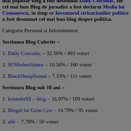
mai popular blog a fost desemnat
Daily Cotcodac
, iar
cel mai bun Blog de jurnalist a fost declarat
Media lui
Comanescu
, in timp ce
Inventarul stricaciunilor politice
a fost desemnat cel mai bun blog despre politica.
Categoria Personal si Infortainment
Sectiunea Blog Colectiv –
1.
Daily Cotcodac
– 32.56% / 493 voturi
2.
SOSInfertilitatea
– 10.56% / 160 voturi
3.
BlackSheepSound
– 7.33% / 111 voturi
Sectiunea Blog sub 18 ani –
1.
kristofer93 – blog
– 16.97% / 109 voturi
2.
Blogul lui Grim Cris
– 14.79% / 95 voturi
3.
allé
– 7.78% / 50 voturi