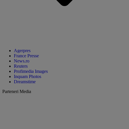
Agerpres
France Presse
News.ro
Reuters
Profimedia Images
Inquam Photos
Dreamstime
Parteneri Media