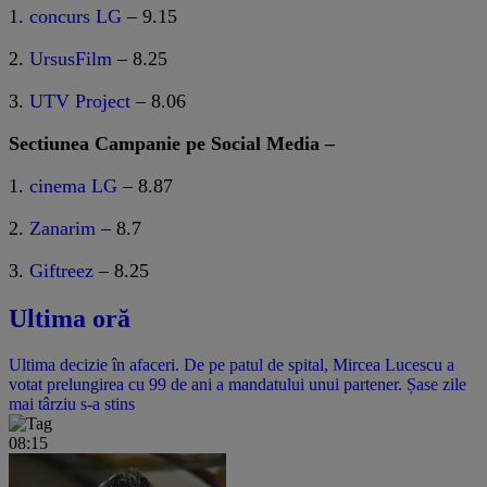
1.
concurs LG
– 9.15
2.
UrsusFilm
– 8.25
3.
UTV Project
– 8.06
Sectiunea Campanie pe Social Media –
1.
cinema LG
– 8.87
2.
Zanarim
– 8.7
3.
Giftreez
– 8.25
Ultima oră
Ultima decizie în afaceri. De pe patul de spital, Mircea Lucescu a
votat prelungirea cu 99 de ani a mandatului unui partener. Șase zile
mai târziu s-a stins
08:15