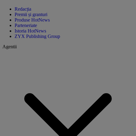
Redacția
Premii și granturi
Produse HotNews
Parteneriate
Istoria HotNews
ZYX Publishing Group
Agentii