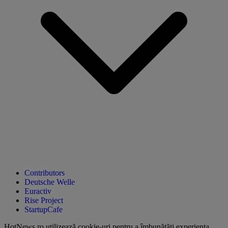
Contributors
Deutsche Welle
Euractiv
Rise Project
StartupCafe
HotNews.ro utilizează
cookie-uri pentru a îmbunătăți experiența