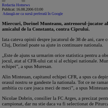
Redactia Hotnews
Publicat: 16.08.2006 03:00
Adaugă-ne ca sursă preferată în Google
Miercuri, Dorinel Munteanu, antrenorul-jucator al 
amicalul de la Constanta, contra Ciprului.
Iata cateva opinii despre jucatorul de 38 de ani, care
Cluj, Dorinel poate sa ajute in continuare nationala.
„Este de ajuns sa urmarim orice statistica pentru a obs
jocul, atat al CFR-ului cat si al echipei nationale. M
echipei”, a spus Muresan.
Alin Minteuan, capitanul echipei CFR, a spus ca depind
orasul nostru se gandeste la nationala. Tot ce ne raman
ambitia cu care joaca meci de meci”, a spus Minteuan
Nicolae Dobrin, consilier la FC Arges, a precizat pent
campionat, dar nu stie daca va fi selectionat de Piturc