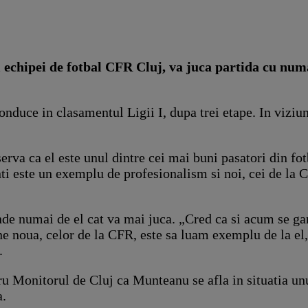
echipei de fotbal CFR Cluj, va juca partida cu numar
 conduce in clasamentul Ligii I, dupa trei etape. In viz
erva ca el este unul dintre cei mai buni pasatori din fo
unti este un exemplu de profesionalism si noi, cei de la 
e numai de el cat va mai juca. „Cred ca si acum se gande
e noua, celor de la CFR, este sa luam exemplu de la el, 
.
ru Monitorul de Cluj ca Munteanu se afla in situatia unu
a.