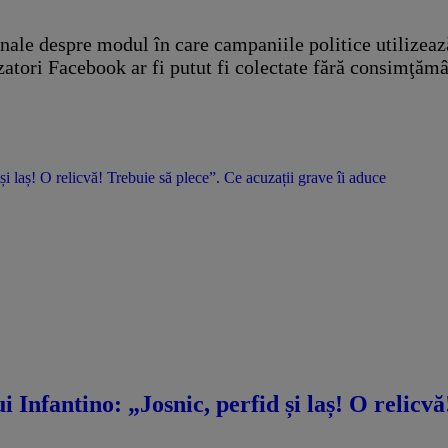
nale despre modul în care campaniile politice utilizează 
atori Facebook ar fi putut fi colectate fără consimţămân
 și laș! O relicvă! Trebuie să plece”. Ce acuzații grave îi aduce
i Infantino: „Josnic, perfid și laș! O relicv