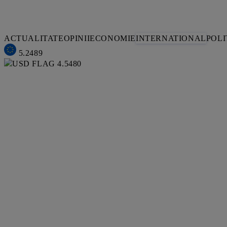
ACTUALITATE
OPINII
ECONOMIE
INTERNATIONAL
POLI
5.2489
4.5480