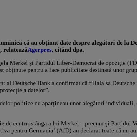
minică că au obţinut date despre alegători de la Deu
, relatează
Agerpres
, citând dpa.
a Merkel şi Partidul Liber-Democrat de opoziţie (FDP) 
st obţinute pentru a face publicitate destinată unor grup
nt al Deutsche Bank a confirmat că filiala sa Deutsche
protecţie a datelor”.
elor politice nu aparţineau unor alegători individuali, 
ie de centru-stânga a lui Merkel – precum şi Partidul V
tiva pentru Germania’ (AfD) au declarat toate că nu au 