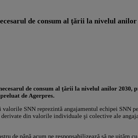
cesarul de consum al ţării la nivelul anilor
cesarul de consum al ţării la nivelul anilor 2030,
 preluat de Agerpres.
i valorile SNN reprezintă angajamentul echipei SNN pent
derivate din valorile individuale şi colective ale angaja
nostru de până acum ne responsabilizează să ne uităm cu 