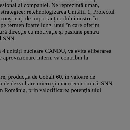
fesional al companiei. Ne reprezintă uman,
e strategice: retehnologizarea Unităţii 1, Proiectul
conştienţi de importanța rolului nostru în
pe termen foarte lung, unul în care oferim
ură direcţie cu motivaţie şi pasiune pentru
al SNN.
a 4 unităţi nucleare CANDU, va evita eliberarea
 aprovizionare intern, va contribui la
iere, producţia de Cobalt 60, în valoare de
plu de dezvoltare micro şi macroeconomică. SNN
din România, prin valorificarea potenţialului