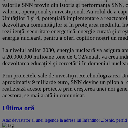
valorile SNN provin din istoria şi performanţa SNN, 
valoric, operaţional şi investiţional. Au rolul de a cap
Unităţilor 3 şi 4, potenţială implementare a reactoare
dezvoltarea comunităţilor şi în protejarea mediului î
rezilienţă, securitate energetică, energie curată şi cr
energia nucleară, pentru a oferi copiilor noştri un me
La nivelul anilor 2030, energia nucleară va asigura 
a 20.000.000 milioane tone de CO2/anual, va crea indi
dezvoltarea educaţiei şi cercetării în domeniul nuclea
Prin proiectele sale de investiţii, Retehnologizarea Uni
aproximativ 9 miliarde euro, SNN devine un pilon al 
realizează aceste proiecte prin creşterea unei noi gener
acestora, se mai arată în comunicat.
Ultima oră
Atac devastator al unei legende la adresa lui Infantino: „Josnic, perfid