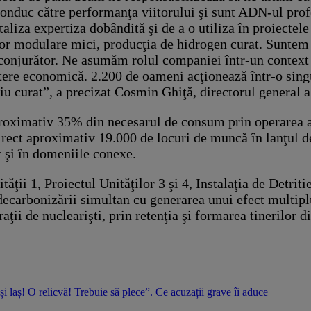
conduc către performanţa viitorului şi sunt ADN-ul pro
italiza expertiza dobândită şi de a o utiliza în proiectel
lor modulare mici, producţia de hidrogen curat. Suntem 
nconjurător. Ne asumăm rolul companiei într-un context 
eştere economică. 2.200 de oameni acţionează într-o sing
diu curat”, a precizat Cosmin Ghiţă, directorul general 
aproximativ 35% din necesarul de consum prin operarea 
rect aproximativ 19.000 de locuri de muncă în lanţul de
r şi în domeniile conexe.
tăţii 1, Proiectul Unităţilor 3 şi 4, Instalaţia de Detrit
decarbonizării simultan cu generarea unui efect multi
aţii de nuclearişti, prin retenţia şi formarea tinerilor 
 și laș! O relicvă! Trebuie să plece”. Ce acuzații grave îi aduce