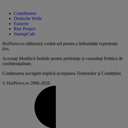
Contributors
Deutsche Welle
Euractiv
Rise Project
StartupCafe
HotNews.ro utilizează
cookie-uri pentru a îmbunătăți experiența
dvs
.
Accesați
Modifică Setările
pentru preferințe și consultați
Politica de
confidențialitate
.
Continuarea navigării implică acceptarea
Termenilor și Condițiilor
.
© HotNews.ro 2006-2026