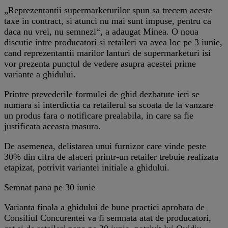
„Reprezentantii supermarketurilor spun sa trecem aceste
taxe in contract, si atunci nu mai sunt impuse, pentru ca
daca nu vrei, nu semnezi“, a adaugat Minea. O noua
discutie intre producatori si retaileri va avea loc pe 3 iunie,
cand reprezentantii marilor lanturi de supermarketuri isi
vor prezenta punctul de vedere asupra acestei prime
variante a ghidului.
Printre prevederile formulei de ghid dezbatute ieri se
numara si interdictia ca retailerul sa scoata de la vanzare
un produs fara o notificare prealabila, in care sa fie
justificata aceasta masura.
De asemenea, delistarea unui furnizor care vinde peste
30% din cifra de afaceri printr-un retailer trebuie realizata
etapizat, potrivit variantei initiale a ghidului.
Semnat pana pe 30 iunie
Varianta finala a ghidului de bune practici aprobata de
Consiliul Concurentei va fi semnata atat de producatori,