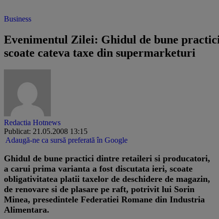
Business
Evenimentul Zilei: Ghidul de bune practic
scoate cateva taxe din supermarketuri
Redactia Hotnews
Publicat: 21.05.2008 13:15
Adaugă-ne ca sursă preferată în Google
Ghidul de bune practici dintre retaileri si producatori,
a carui prima varianta a fost discutata ieri, scoate
obligativitatea platii taxelor de deschidere de magazin,
de renovare si de plasare pe raft, potrivit lui Sorin
Minea, presedintele Federatiei Romane din Industria
Alimentara.