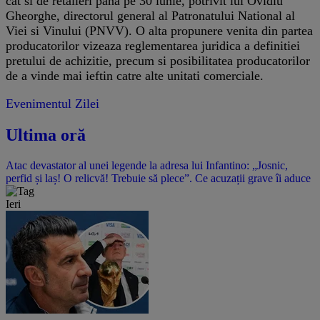
cat si de retaileri pana pe 30 iunie, potrivit lui Ovidiu
Gheorghe, directorul general al Patronatului National al
Viei si Vinului (PNVV). O alta propunere venita din partea
producatorilor vizeaza reglementarea juridica a definitiei
pretului de achizitie, precum si posibilitatea producatorilor
de a vinde mai ieftin catre alte unitati comerciale.
Evenimentul Zilei
Ultima oră
Atac devastator al unei legende la adresa lui Infantino: „Josnic,
perfid și laș! O relicvă! Trebuie să plece”. Ce acuzații grave îi aduce
Ieri