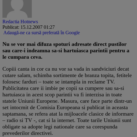
Redactia Hotnews
Publicat: 15.12.2007 01:27
Adaugă-ne ca sursă preferată în Google
Nu se vor mai difuza spoturi adresate direct pustilor
sau care-i indeamna sa-si hartuiasca parintii pentru a
le cumpara ceva.
Copiii canta in cor ca nu vor sa vada in sandviciuri decat
cutare salam, schimba sortimente de branza topita, fetitele
folosesc farduri – toate se intampla in reclame TV.
Publicitatea care ii imbie pe copii sa cumpere sau sa-si
hartuiasca in acest scop parintii va fi interzisa in toate
statele Uniunii Europene. Masura, care face parte dintr-un
set intocmit de Comisia Europeana si publicat in aceasta
saptamana, se refera atat la mijloacele clasice de informare
– radio si TV -, cat si la internet. Toate tarile Uniunii sunt
obligate sa adopte legi nationale care sa corespunda
prevederilor directivei.