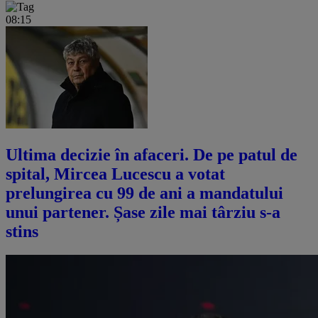
08:15
Ultima decizie în afaceri. De pe patul de
spital, Mircea Lucescu a votat
prelungirea cu 99 de ani a mandatului
unui partener. Șase zile mai târziu s-a
stins