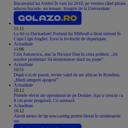
Bucureștiul lui Andrei în vara lui 2018, pe vremea când ploaia
aducea bucurie, nu teroare. Imagini de la Universitate
11:11
La fel ca Duckadam! Portarul lui Millwall a făcut minuni în
Cupa Ligii Angliei. Erou la loviturile de departajare
Actualitate
11:06
Crin Antonescu, atac la Nicușor Dan în criza politică. „Să
rezolve problema! Să demisioneze dacă nu poate”
Actualitate
10:51
După o zi de pauză, revine valul de aer african în România.
„Marți atingem apogeul”
Actualitate
10:12
Primele efecte ale operațiunii de pe Dunăre: Apa a crescut cu
8 cm peste prognoză. Ce urmează
Actualitate
10:12
Alertă meteo de tip nowcasting pentru litoral în următoarele
ore