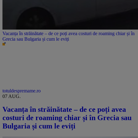
Vacanța în străinătate – de ce poți avea costuri de roaming chiar și în
Grecia sau Bulgaria și cum le eviți
totuldespremame.ro
07 AUG.
Vacanța în străinătate – de ce poți avea
costuri de roaming chiar și în Grecia sau
Bulgaria și cum le eviți