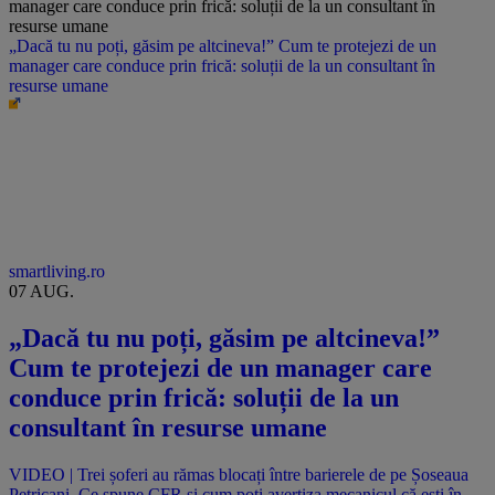
„Dacă tu nu poți, găsim pe altcineva!” Cum te protejezi de un
manager care conduce prin frică: soluții de la un consultant în
resurse umane
smartliving.ro
07 AUG.
„Dacă tu nu poți, găsim pe altcineva!”
Cum te protejezi de un manager care
conduce prin frică: soluții de la un
consultant în resurse umane
VIDEO | Trei șoferi au rămas blocați între barierele de pe Șoseaua
Petricani. Ce spune CFR și cum poți avertiza mecanicul că ești în