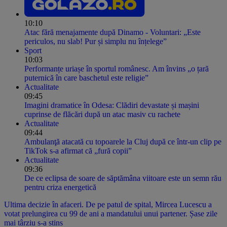
10:10
Atac fără menajamente după Dinamo - Voluntari: „Este
periculos, nu slab! Pur și simplu nu înțelege”
Sport
10:03
Performanțe uriașe în sportul românesc. Am învins „o țară
puternică în care baschetul este religie”
Actualitate
09:45
Imagini dramatice în Odesa: Clădiri devastate și mașini
cuprinse de flăcări după un atac masiv cu rachete
Actualitate
09:44
Ambulanţă atacată cu topoarele la Cluj după ce într-un clip pe
TikTok s-a afirmat că „fură copii”
Actualitate
09:36
De ce eclipsa de soare de săptămâna viitoare este un semn rău
pentru criza energetică
Ultima decizie în afaceri. De pe patul de spital, Mircea Lucescu a
votat prelungirea cu 99 de ani a mandatului unui partener. Șase zile
mai târziu s-a stins