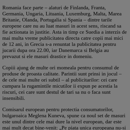
Romania face parte – alaturi de Finlanda, Franta,
Germania, Ungaria, Lituania, Luxemburg, Malta, Marea
Britanie, Olanda, Portugalia si Spania – dintre tarile
europene care nu au luat masuri in acest sens, riscand sa
fie actionata in justitie. Asta in timp ce Suedia a interzis de
mai multa vreme publicitatea directa catre copii mai mici
de 12 ani, in Grecia s-a renuntat la publicitatea pentru
jucarii dupa ora 22.00, iar Danemarca si Belgia au
prevazut si ele masuri drastice in domeniu.
Copiii ajung de multe ori momeala pentru consumul de
produse de proasta calitate. Parintii sunt prinsi in jocul –
de cele mai multe ori subtil – al publicitarilor: cei care
cumpara la rugamintile micutilor ii expun pe acestia la
riscuri, cei care sunt destul de tari sa nu o faca sunt
insensibili.
Comisarul european pentru protectia consumatorilor,
bulgaroaica Meglena Kuneva, spune ca noul set de masuri
este unul dintre cele mai dure la nivel european, dar este
mai mult decat bine-venit: „Pe piata unica europeana nu-si