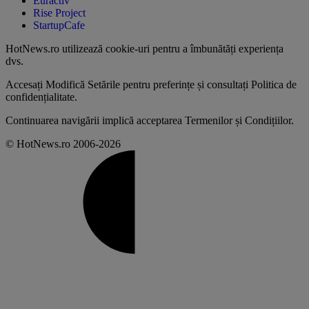
Euractiv
Rise Project
StartupCafe
HotNews.ro utilizează
cookie-uri pentru a îmbunătăți experiența
dvs
.
Accesați
Modifică Setările
pentru preferințe și consultați
Politica de
confidențialitate
.
Continuarea navigării implică acceptarea
Termenilor și Condițiilor
.
© HotNews.ro 2006-2026