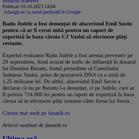
Redactia Hotnews
Publicat: 03.10.2023 14:04
Adaugă-ne ca sursă preferată în Google
Radu Judele a fost denunțat de afaceristul Emil Savin
pentru că ar fi cerut mită pentru un raport de
expertiză în baza căruia CJ Vaslui să efectueze plăți
restante.
Expertul evaluator Radu Judele a fost arestat preventiv pe
29 septembrie, fiind acuzat de trafic de influență în dosarul
lui Dumitru Buzatu, fostul președinte al Consiliului
Județean Vaslui, prins de procurorii DNA cu o mită de
1,25 milioane lei. De altfel, afaceristul Emil Savin a
declarat că nu pe Buzatu l-a denunțat, ci pe Judele, care ar
fi pretins 714.000 lei pentru un raport de expertiză în baza
căruia să se efectueze plăți restante către firma lui Savin.
Citește mai mult pe fanatik.ro
Articol susținut de fanatik.ro
Ultima oră