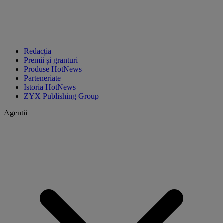
Redacția
Premii și granturi
Produse HotNews
Parteneriate
Istoria HotNews
ZYX Publishing Group
Agentii