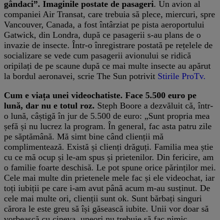
gândaci”. Imaginile postate de pasageri
. Un avion al
companiei Air Transat, care trebuia să plece, miercuri, spre
Vancouver, Canada, a fost întârziat pe pista aeroportului
Gatwick, din Londra, după ce pasagerii s-au plans de o
invazie de insecte. Într-o înregistrare postată pe rețelele de
socializare se vede cum pasagerii avionului se ridică
oripilați de pe scaune după ce mai multe insecte au apărut
la bordul aeronavei, scrie The Sun potrivit
Stirile ProTv.
Cum e viața unei videochatiste. Face 5.500 euro pe
lună, dar nu e totul roz.
Steph Boore a dezvăluit că, într-
o lună, câștigă în jur de 5.500 de euro: „Sunt propria mea
șefă și nu lucrez la program. În general, fac asta patru zile
pe săptămână. Mă simt bine când clienții mă
complimentează. Există și clienți drăguți. Familia mea știe
cu ce mă ocup și le-am spus și prietenilor. Din fericire, am
o familie foarte deschisă. Le pot spune orice părinților mei.
Cele mai multe din prietenele mele fac și ele videochat, iar
toți iubiții pe care i-am avut până acum m-au susținut. De
cele mai multe ori, clienții sunt ok. Sunt bărbați singuri
cărora le este greu să își găsească iubite. Unii vor doar să
vorbească cu cineva, uneori nu trebuie să fac nimic