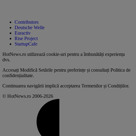
Contributors
Deutsche Welle
Euractiv
Rise Project
StartupCafe
HotNews.ro utilizează
cookie-uri pentru a îmbunătăți experiența
dvs
.
Accesați
Modifică Setările
pentru preferințe și consultați
Politica de
confidențialitate
.
Continuarea navigării implică acceptarea
Termenilor și Condițiilor
.
© HotNews.ro 2006-2026