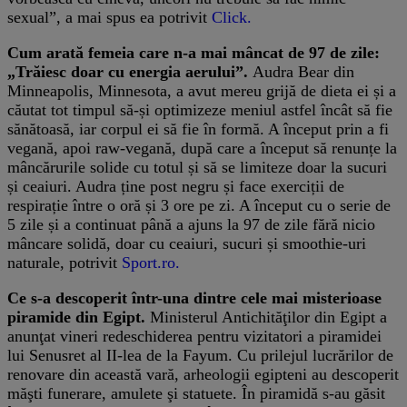
sexual”, a mai spus ea potrivit
Click.
Cum arată femeia care n-a mai mâncat de 97 de zile:
„Trăiesc doar cu energia aerului”.
Audra Bear din
Minneapolis, Minnesota, a avut mereu grijă de dieta ei și a
căutat tot timpul să-și optimizeze meniul astfel încât să fie
sănătoasă, iar corpul ei să fie în formă. A început prin a fi
vegană, apoi raw-vegană, după care a început să renunțe la
mâncărurile solide cu totul și să se limiteze doar la sucuri
și ceaiuri. Audra ține post negru și face exerciții de
respirație între o oră și 3 ore pe zi. A început cu o serie de
5 zile și a continuat până a ajuns la 97 de zile fără nicio
mâncare solidă, doar cu ceaiuri, sucuri și smoothie-uri
naturale, potrivit
Sport.ro.
Ce s-a descoperit într-una dintre cele mai misterioase
piramide din Egipt.
Ministerul Antichităţilor din Egipt a
anunţat vineri redeschiderea pentru vizitatori a piramidei
lui Senusret al II-lea de la Fayum. Cu prilejul lucrărilor de
renovare din această vară, arheologii egipteni au descoperit
măşti funerare, amulete şi statuete. În piramidă s-au găsit