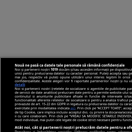
Nouă ne pasă ca datele tale personale să rămână confidențiale
Noi și partenerii noștri
1019
stocăm și/sau accesăm informații pe dispozitivul
unici pentru prelucrarea datelor cu caracter personal. Puteți accepta sau ge
mai jos, respectiv vă puteți opune utilizării unui interes legitim în ori
confidențialitate. Aceste alegeri vor fi raportate partenerilor noștri și nu 
detalii
Noi si partenerii nostri (retelele de socializare si agentiile de publicitate p
de servicii de date analitice) prelucram date pentru a permite website-ului 
continutul si anunturile publicitare afisate in functie de interesele si/s
functionalitati aferente retelelor de socializare si pentru a analiza traficul 
prevazute de art. 15-22 din GDPR in legatura cu prelucrarea datelor cu carac
exercitate prin modalitatea indicata
aici
. Prin click pe “ACCEPT TOATE”, accep
de tip Cookie, care implica inclusiv acceptul dvs. cu privire la stocarea/acce
ii cu care colaboram. Prin click pe “VREAU SA MODIFIC SETARILE INDIVIDUA
mod individual, mai putin cele legate de cookie strict necesare pentru funct
Atât noi, cât și partenerii noștri prelucrăm datele pentru a ofe
Dezvoltarea și îmbunătățirea serviciilor. Utilizarea profilurilor pentru selectare