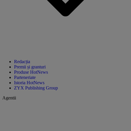
Redacția
Premii și granturi
Produse HotNews
Parteneriate
Istoria HotNews
ZYX Publishing Group
Agentii