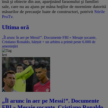
însă şi obiecte din aur, aparţinând faraonului şi familiei
sale, care nu au ajuns pe mâna hoţilor de morminte datorită
măsurilor de precauţie luate de constructori, potrivit
Stirile
ProTv.
Ultima oră
„Îl arunc în aer pe Messi!”. Documente FBI » Mesaje șocante,
Cristiano Ronaldo, hărțuit + un arbitru a primit peste 6.000 de
amenințări
Ieri
„Îl arunc în aer pe Messi!”. Documente
FBI » Mesaje șocante, Cristiano Ronaldo,