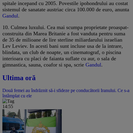
spitale incepand cu 2005. Povestile ipohondrului au costat
sistemul de sanatate austriac circa 100.000 de euro, anunta
Gandul
.
10. Culmea luxului. Cea mai scumpa proprietate proaspat-
construita din Marea Britanie a fost vanduta pentru suma
de 35 de milioane de lire sterline miliardarului israelian
Lev Leviev. In acesti bani sunt incluse usa de la intrare,
blindata, un club de noapte, un cinematograf, o piscina
interioara cu placi de faianta suflate cu aur, o sala de
gimnastica, sauna, coafor si spa, scrie
Gandul
.
Ultima oră
Două femei au îndrăznit să-i sfideze pe conducătorii Iranului. Ce s-a
întâmplat cu ele
14:55