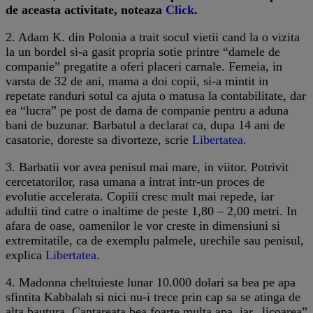
de aceasta activitate, noteaza
Click
.
2. Adam K. din Polonia a trait socul vietii cand la o vizita
la un bordel si-a gasit propria sotie printre “damele de
companie” pregatite a oferi placeri carnale. Femeia, in
varsta de 32 de ani, mama a doi copii, si-a mintit in
repetate randuri sotul ca ajuta o matusa la contabilitate, dar
ea “lucra” pe post de dama de companie pentru a aduna
bani de buzunar. Barbatul a declarat ca, dupa 14 ani de
casatorie, doreste sa divorteze, scrie
Libertatea
.
3. Barbatii vor avea penisul mai mare, in viitor. Potrivit
cercetatorilor, rasa umana a intrat intr-un proces de
evolutie accelerata. Copiii cresc mult mai repede, iar
adultii tind catre o inaltime de peste 1,80 – 2,00 metri. In
afara de oase, oamenilor le vor creste in dimensiuni si
extremitatile, ca de exemplu palmele, urechile sau penisul,
explica
Libertatea
.
4. Madonna cheltuieste lunar 10.000 dolari sa bea pe apa
sfintita Kabbalah si nici nu-i trece prin cap sa se atinga de
alta bautura. Cantareata bea foarte multa apa, iar „licoarea”