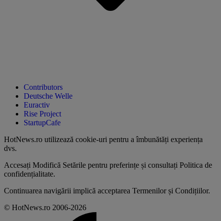
Contributors
Deutsche Welle
Euractiv
Rise Project
StartupCafe
HotNews.ro utilizează
cookie-uri pentru a îmbunătăți experiența
dvs
.
Accesați
Modifică Setările
pentru preferințe și consultați
Politica de
confidențialitate
.
Continuarea navigării implică acceptarea
Termenilor și Condițiilor
.
© HotNews.ro 2006-2026