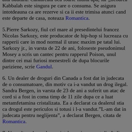
Kabbalah este singura pe care o consuma. Se asigura
intotdeauna ca are rezerve si ca ii este trimisa atunci cand
este departe de casa, noteaza
Romantica
.
5.Pierre Sarkozy, fiul cel mare al presedintelui francez
Nicolas Sarkozy, este producator de hip-hop si lucreaza cu
rapperii care in mod normal il urasc maxim pe tatal lui.
Sarkozy jr., in varsta de 22 de ani, foloseste pseudonimul
Mosey a scris un cantec pentru rapperul Poison, unul
dintre cei mai furiosi menestreli de dupa blocurile
pariziene, scrie
Gandul
.
6. Un dealer de droguri din Canada a fost dat in judecata
de o consumatoare, din motiv ca i-a vandut un drog ilegal.
Sandra Bergen, in varsta de 23 de ani a suferit un atac de
cord si a fost in coma timp de 11 zile dupa ce a luat
metamfetamina cristalizata. Ea a declarat ca dealerul stia
ca drogul este periculos si totusi i l-a vandut.”L-am dat in
judecata pentru neglijenta”, a declarat Bergen, citata de
Romantica
.