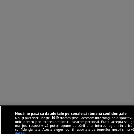
Nouă ne pasă ca datele tale personale să rămână confidențiale
Noi și partenerii noștri
1019
stocăm și/sau accesăm informații pe dispozitivul
unici pentru prelucrarea datelor cu caracter personal. Puteți accepta sau ge
mai jos, respectiv vă puteți opune utilizării unui interes legitim în ori
confidențialitate. Aceste alegeri vor fi raportate partenerilor noștri și nu 
detalii