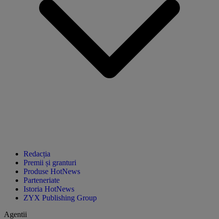
Redacția
Premii și granturi
Produse HotNews
Parteneriate
Istoria HotNews
ZYX Publishing Group
Agentii