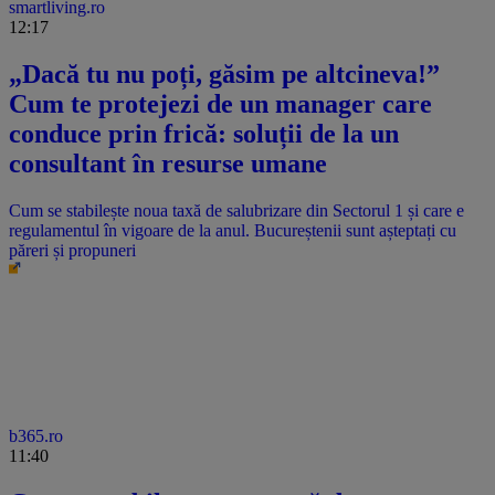
smartliving.ro
12:17
„Dacă tu nu poți, găsim pe altcineva!”
Cum te protejezi de un manager care
conduce prin frică: soluții de la un
consultant în resurse umane
Cum se stabilește noua taxă de salubrizare din Sectorul 1 și care e
regulamentul în vigoare de la anul. Bucureștenii sunt așteptați cu
păreri și propuneri
b365.ro
11:40