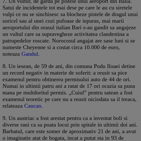
7. Un vultur, de garda pe pistele unui aeroport din Italia.
Satui de incidentele tot mai dese pe care le au cu siretele
vulpi ce nu se sinchisesc sa blocheze pistele de dragul unui
soricel sau al unei cozi pufoase de iepuras, mai marii
aeroportului din orasul italian Bari s-au gandit sa angajeze
un vultul care sa supravegheze activitatea clandestina a
patrupedelor roscate. Norocosul angajat are sase luni si se
numeste Cheyenne si a costat circa 10.000 de euro,
noteaza
Gandul
.
8. Un iesean, de 59 de ani, din comuna Podu Iloaei detine
un record negativ in materie de soferit: a reusit sa pice
examenul pentru obtinerea permisului auto de 44 de ori.
Numai in ultimii patru ani a ratat de 17 ori ocazia sa puna
mana pe multdoritul permis. „Cuiul” pentru satean a fost
examenul teoretic pe care nu a reusit niciodata sa il treaca,
relateaza
Cancan
.
9. Un austriac a fost arestat pentru ca a inventat boli si
diverse rani ca sa poata locui prin spitale in ultimii doi ani.
Barbatul, care este somer de aproximativ 21 de ani, a avut
o imaginatie atat de bogata, incat a putut sta in 93 de