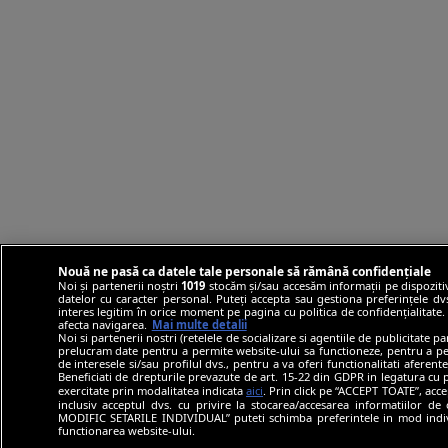
Nouă ne pasă ca datele tale personale să rămână confidențiale
Noi și partenerii noștri
1019
stocăm și/sau accesăm informații pe dispozitiv
datelor cu caracter personal. Puteți accepta sau gestiona preferințele dvs.
interes legitim în orice moment pe pagina cu politica de confidențialitate. 
afecta navigarea.
Mai multe detalii
Noi si partenerii nostri (retelele de socializare si agentiile de publicitate p
prelucram date pentru a permite website-ului sa functioneze, pentru a pers
de interesele si/sau profilul dvs., pentru a va oferi functionalitati aferente
Beneficiati de drepturile prevazute de art. 15-22 din GDPR in legatura cu p
exercitate prin modalitatea indicata
aici
. Prin click pe “ACCEPT TOATE”, acce
inclusiv acceptul dvs. cu privire la stocarea/accesarea informatiilor d
MODIFIC SETARILE INDIVIDUAL” puteti schimba preferintele in mod indivi
functionarea website-ului.