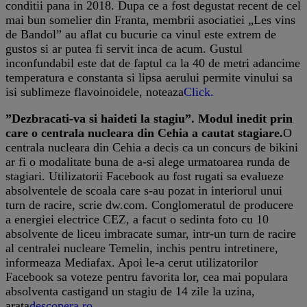
conditii pana in 2018. Dupa ce a fost degustat recent de cel
mai bun somelier din Franta, membrii asociatiei „Les vins
de Bandol” au aflat cu bucurie ca vinul este extrem de
gustos si ar putea fi servit inca de acum. Gustul
inconfundabil este dat de faptul ca la 40 de metri adancime
temperatura e constanta si lipsa aerului permite vinului sa
isi sublimeze flavoinoidele, noteaza
Click.
”Dezbracati-va si haideti la stagiu”. Modul inedit prin
care o centrala nucleara din Cehia a cautat stagiare.
O
centrala nucleara din Cehia a decis ca un concurs de bikini
ar fi o modalitate buna de a-si alege urmatoarea runda de
stagiari. Utilizatorii Facebook au fost rugati sa evalueze
absolventele de scoala care s-au pozat in interiorul unui
turn de racire, scrie dw.com. Conglomeratul de producere
a energiei electrice CEZ, a facut o sedinta foto cu 10
absolvente de liceu imbracate sumar, intr-un turn de racire
al centralei nucleare Temelin, inchis pentru intretinere,
informeaza Mediafax. Apoi le-a cerut utilizatorilor
Facebook sa voteze pentru favorita lor, cea mai populara
absolventa castigand un stagiu de 14 zile la uzina,
arata
descopera.ro.