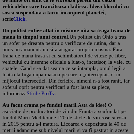
vehiculelor care tranziteaza cladirea. Ideea blocului cu
sosea suspendata a facut inconjurul planetei,
scrie
Click.
Un politist rutier aflat in misiune uita sa traga frana de
mana in timpul unui control.
Un politist din Ohio a tras
un sofer pe dreapta pentru o verificare de rutina, dar a
omis un amanunt: nu si-a asigurat propria masina. Fara
frana de mana trasa si cu schimbatorul de viteze pe liber,
vehiculul cu insemne oficiale a luat-o, incetisor, la vale, cu
spatele. Cand si-a dat seama ce se intampla, omul legii a
luat-o la fuga dupa masina pe care a „interceptat-o” in
mijlocul intersectiei. Din fericire, nimeni n-a fost ranit, iar
soferul oprit pentru verificari a fost lasat sa plece,
informeaza
Stirile ProTv
.
Au facut crama pe fundul marii.
Asta da idee! O
asociatie de producatori de vin din Franta a scufundat pe
fundul Marii Mediterane 120 de sticle de vin rose si rosu
in 2015 pentru a-l matura. Licoarea e depozitata la 40 de
metrii adancime sub nivelul marii si va fi pastrat in aceste