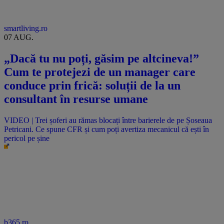
smartliving.ro
07 AUG.
„Dacă tu nu poți, găsim pe altcineva!”
Cum te protejezi de un manager care
conduce prin frică: soluții de la un
consultant în resurse umane
VIDEO | Trei șoferi au rămas blocați între barierele de pe Șoseaua
Petricani. Ce spune CFR și cum poți avertiza mecanicul că ești în
pericol pe șine
b365.ro