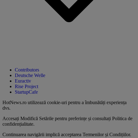
Contributors
Deutsche Welle
Euractiv
Rise Project
StartupCafe
HotNews.ro utilizează
cookie-uri pentru a îmbunătăți experiența
dvs
.
Accesați
Modifică Setările
pentru preferințe și consultați
Politica de
confidențialitate
.
Continuarea navigării implică acceptarea
Termenilor și Condițiilor
.