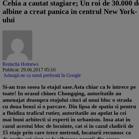
Cehia a cautat stagiare; Un roi de 30.000 d
albine a creat panica in centrul New York-
ului
Redactia Hotnews
Publicat: 29.06.2017 05:10
Adaugă-ne ca sursă preferată în Google
Si-au tras sosea la etajul sase.
Asta chiar ca le intrece pe
toate! In orasul chinez Chongqing, autoritatile au
amenajat deasupra etajului cinci al unui bloc o strada
cu doua benzi si o parcare. Din lipsa de spatiu si pentru
a fluidiza traficul rutier, autoritatile au apelat la cei
mai buni arhitecti si experti in urbanism. Insa atat in
cazul acestui bloc de locuinte, cat si in cazul cladirii de
15 etaje prin care trece metroul, locatarii recunosc ca
de multe ori simt ca le vibreaza peretii din cauza