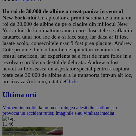
Un roi de 30.000 de albine a creat panica in centrul
New York-ului.
Un apicultor a primit sarcina de a muta un
roi de 30.000 de albine de pe o cladire din mijlocul New
York-ului, de la o inaltime ametitoare. Insectele se aflau in
cautarea unui nou loc de a-si face stup, iar daca ar fi fost
lasate acolo, consecnitele n-ar fi fost prea placute. Andrew
Cote provine dintr-o familie de apicultori renumiti in
orasul american, iar experienta sa a fost de mare folos in a
rezolva o problema destul de delicata. Andrew a fost
nevoit sa foloseasca un aspritator special pentru a captura
toate cele 30.000 de albine si a le transporta intr-un alt loc,
precizeaza Aol.com, citat de
Click
.
Ultima oră
Moment incredibil la un meci: mingea a ieșit din stadion și a
provocat un accident rutier. Imaginile s-au viralizat imediat
11:46