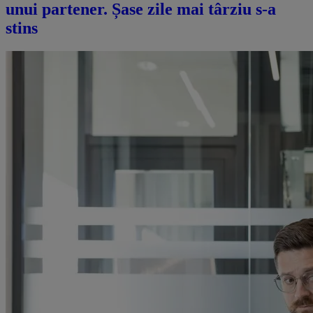
unui partener. Șase zile mai târziu s-a
stins