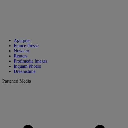
Agerpres
France Presse
News.ro
Reuters
Profimedia Images
Inquam Photos
Dreamstime
Parteneri Media