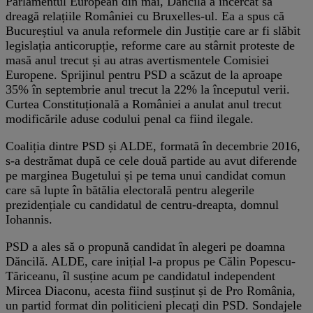
Parlamentul European din mai, Dăncilă a încercat să
dreagă relațiile României cu Bruxelles-ul. Ea a spus că
Bucureștiul va anula reformele din Justiție care ar fi slăbit
legislația anticorupție, reforme care au stârnit proteste de
masă anul trecut și au atras avertismentele Comisiei
Europene. Sprijinul pentru PSD a scăzut de la aproape
35% în septembrie anul trecut la 22% la începutul verii.
Curtea Constituțională a României a anulat anul trecut
modificările aduse codului penal ca fiind ilegale.
Coaliția dintre PSD și ALDE, formată în decembrie 2016,
s-a destrămat după ce cele două partide au avut diferende
pe marginea Bugetului și pe tema unui candidat comun
care să lupte în bătălia electorală pentru alegerile
prezidențiale cu candidatul de centru-dreapta, domnul
Iohannis.
PSD a ales să o propună candidat în alegeri pe doamna
Dăncilă. ALDE, care inițial l-a propus pe Călin Popescu-
Tăriceanu, îl susține acum pe candidatul independent
Mircea Diaconu, acesta fiind susținut și de Pro România,
un partid format din politicieni plecați din PSD. Sondajele