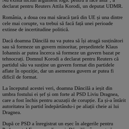
declarat pentru Reuters Attila Korodi, un deputat UDMR.
România, a doua cea mai săracă țară din UE și una dintre
cele mai corupte, va trebui să facă față unei perioade
extinse de incertitudine politică.
Dacă doamna Dăncilă nu va putea să își atragă susținători
sau să formeze un guvern minoritar, președintele Klaus
Iohannis ar putea încerca să formeze un guvern bazat pe
tehnocrați. Domnul Korodi a declarat pentru Reuters că
partidul său va susține un guvern format din partidele
aflate în opoziție, dar un asemenea guvern ar putea fi
dificil de format.
La începutul acestei veri, doamna Dăncilă a ieșit din
umbra fostului ei șef și om forte al PSD Liviu Dragnea,
care a fost închis pentru acuzații de corupție. Ea și-a întărit
autoritatea în partid îndepărtându-i pe aliații cheie ai lui
Dragnea.
După ce PSD a înregistrat un eșec în alegerile pentru