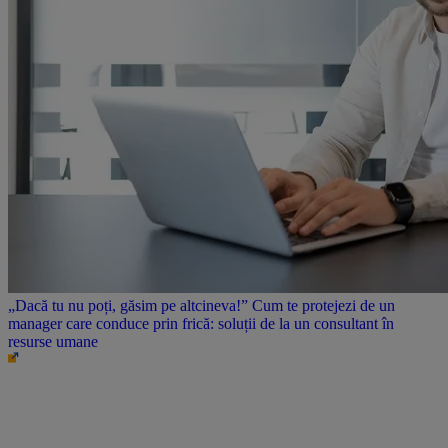
„Dacă tu nu poți, găsim pe altcineva!” Cum te protejezi de un
manager care conduce prin frică: soluții de la un consultant în
resurse umane