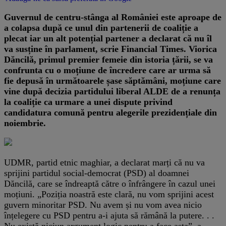
Guvernul de centru-stânga al României este aproape de
a colapsa după ce unul din partenerii de coaliție a
plecat iar un alt potențial partener a declarat că nu îl
va susține în parlament, scrie Financial Times. Viorica
Dăncilă, primul premier femeie din istoria țării, se va
confrunta cu o moțiune de încredere care ar urma să
fie depusă în următoarele șase săptămâni, moțiune care
vine după decizia partidului liberal ALDE de a renunța
la coaliție ca urmare a unei dispute privind
candidatura comună pentru alegerile prezidențiale din
noiembrie.
UDMR, partid etnic maghiar, a declarat marți că nu va
sprijini partidul social-democrat (PSD) al doamnei
Dăncilă, care se îndreaptă către o înfrângere în cazul unei
moțiuni. „Poziția noastră este clară, nu vom sprijini acest
guvern minoritar PSD. Nu avem și nu vom avea nicio
înțelegere cu PSD pentru a-i ajuta să rămână la putere. . .
Nu există niciun argument logic pentru a face asta”, a