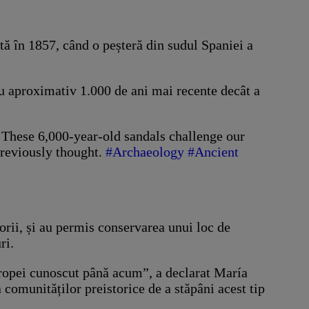
tă în 1857, când o peșteră din sudul Spaniei a
 cu aproximativ 1.000 de ani mai recente decât a
 These 6,000-year-old sandals challenge our
previously thought.
#Archaeology
#Ancient
torii, și au permis conservarea unui loc de
ri.
Europei cunoscut până acum”, a declarat María
comunităților preistorice de a stăpâni acest tip