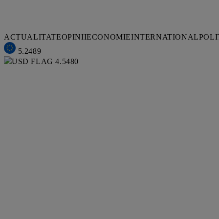
ACTUALITATE
OPINII
ECONOMIE
INTERNATIONAL
POLI
5.2489
4.5480