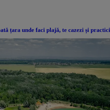
ată țara unde faci plajă, te cazezi și practic