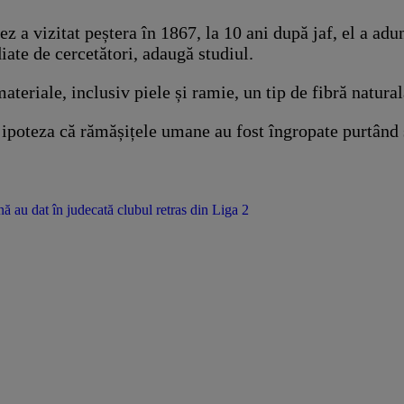
 vizitat peștera în 1867, la 10 ani după jaf, el a aduna
iate de cercetători, adaugă studiul.
ateriale, inclusiv piele și ramie, un tip de fibră natural
 ipoteza că rămășițele umane au fost îngropate purtând 
nă au dat în judecată clubul retras din Liga 2