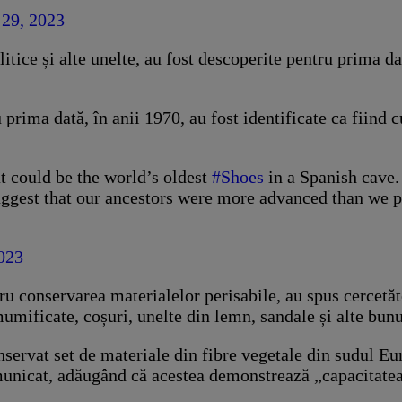
29, 2023
tice și alte unelte, au fost descoperite pentru prima da
u prima dată, în anii 1970, au fost identificate ca fiind
could be the world’s oldest
#Shoes
in a Spanish cave.
ggest that our ancestors were more advanced than we 
023
tru conservarea materialelor perisabile, au spus cercetă
umificate, coșuri, unelte din lemn, sandale și alte bunu
onservat set de materiale din fibre vegetale din sudul 
omunicat, adăugând că acestea demonstrează „capacitatea 