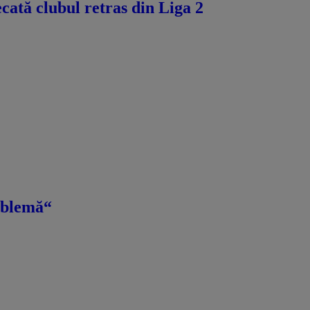
ecată clubul retras din Liga 2
roblemă“