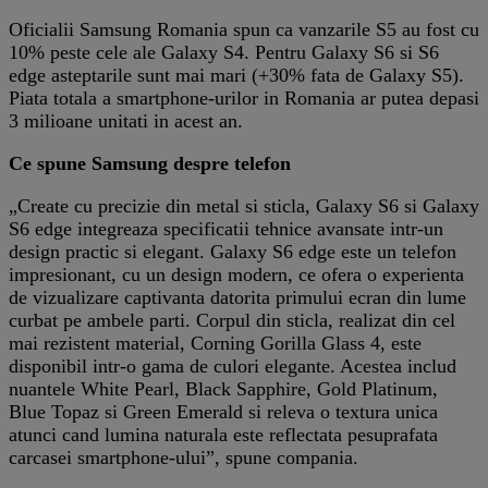
Oficialii Samsung Romania spun ca vanzarile S5 au fost cu
10% peste cele ale Galaxy S4. Pentru Galaxy S6 si S6
edge asteptarile sunt mai mari (+30% fata de Galaxy S5).
Piata totala a smartphone-urilor in Romania ar putea depasi
3 milioane unitati in acest an.
Ce spune Samsung despre telefon
„Create cu precizie din metal si sticla, Galaxy S6 si Galaxy
S6 edge integreaza specificatii tehnice avansate intr-un
design practic si elegant. Galaxy S6 edge este un telefon
impresionant, cu un design modern, ce ofera o experienta
de vizualizare captivanta datorita primului ecran din lume
curbat pe ambele parti. Corpul din sticla, realizat din cel
mai rezistent material, Corning Gorilla Glass 4, este
disponibil intr-o gama de culori elegante. Acestea includ
nuantele White Pearl, Black Sapphire, Gold Platinum,
Blue Topaz si Green Emerald si releva o textura unica
atunci cand lumina naturala este reflectata pesuprafata
carcasei smartphone-ului”, spune compania.