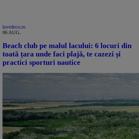
lovedeco.ro
06 AUG.
Beach club pe malul lacului: 6 locuri din
toată țara unde faci plajă, te cazezi și
practici sporturi nautice