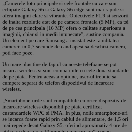
„Camerele foto principale si cele frontale cu care sunt
echipate Galaxy S6 si Galaxy S6 edge sunt mai rapide si
ofera imagini clare si vibrante. Obiectivele F1.9 si senzorii
de inalta rezolutie atat de pe camera frontala (5 MP), ca tsi
de pe cea principala (16 MP) ofera o calitate superioara a
imaginii, chiar si in medii intunecate”, sustine compania.
Un element pe care Samsung a insistat este rapiditatea
camerei: in 0,7 secunde de cand apesi sa deschizi camera,
poti face poze.
Un mare plus tine de faptul ca aceste telefoane se pot
incarca wireless si sunt compatibile cu cele doua standarde
de pe piata. Pentru aceasta optiune, user-ul trebuie sa
cumpere separat de telefon dispozitivul de incarcare
wireless.
„Smartphone-urile sunt compatibile cu orice dispozitiv de
incarcare wireless disponibil pe piata certificat
custandardele WPC si PMA. In plus, noile smartphone-uri
se incarca foarte rapid prin cablul de alimentare, de 1,5 ori
mai repede decat Galaxy S5, oferind aproximativ 4 ore de
utilizare dupa doar 10 minute de incarcare”, spune