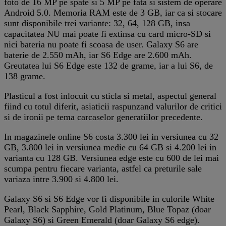
foto de 16 MP pe spate si 5 MP pe fata si sistem de operare
Android 5.0. Memoria RAM este de 3 GB, iar ca si stocare
sunt disponibile trei variante: 32, 64, 128 GB, insa
capacitatea NU mai poate fi extinsa cu card micro-SD si
nici bateria nu poate fi scoasa de user. Galaxy S6 are
baterie de 2.550 mAh, iar S6 Edge are 2.600 mAh.
Greutatea lui S6 Edge este 132 de grame, iar a lui S6, de
138 grame.
Plasticul a fost inlocuit cu sticla si metal, aspectul general
fiind cu totul diferit, asiaticii raspunzand valurilor de critici
si de ironii pe tema carcaselor generatiilor precedente.
In magazinele online S6 costa 3.300 lei in versiunea cu 32
GB, 3.800 lei in versiunea medie cu 64 GB si 4.200 lei in
varianta cu 128 GB. Versiunea edge este cu 600 de lei mai
scumpa pentru fiecare varianta, astfel ca preturile sale
variaza intre 3.900 si 4.800 lei.
Galaxy S6 si S6 Edge vor fi disponibile in culorile White
Pearl, Black Sapphire, Gold Platinum, Blue Topaz (doar
Galaxy S6) si Green Emerald (doar Galaxy S6 edge).