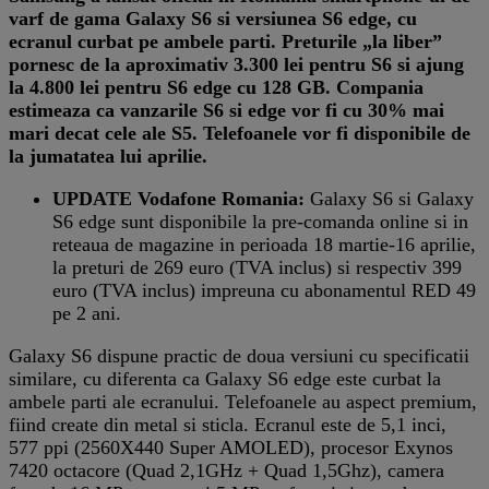
varf de gama Galaxy S6 si versiunea S6 edge, cu
ecranul curbat pe ambele parti. Preturile „la liber”
pornesc de la aproximativ 3.300 lei pentru S6 si ajung
la 4.800 lei pentru S6 edge cu 128 GB. Compania
estimeaza ca vanzarile S6 si edge vor fi cu 30% mai
mari decat cele ale S5. Telefoanele vor fi disponibile de
la jumatatea lui aprilie.
UPDATE
Vodafone Romania:
Galaxy S6 si Galaxy
S6 edge sunt disponibile la pre-comanda online si in
reteaua de magazine in perioada 18 martie-16 aprilie,
la preturi de 269 euro (TVA inclus) si respectiv 399
euro (TVA inclus) impreuna cu abonamentul RED 49
pe 2 ani.
Galaxy S6 dispune practic de doua versiuni cu specificatii
similare, cu diferenta ca Galaxy S6 edge este curbat la
ambele parti ale ecranului. Telefoanele au aspect premium,
fiind create din metal si sticla. Ecranul este de 5,1 inci,
577 ppi (2560X440 Super AMOLED), procesor Exynos
7420 octacore (Quad 2,1GHz + Quad 1,5Ghz), camera