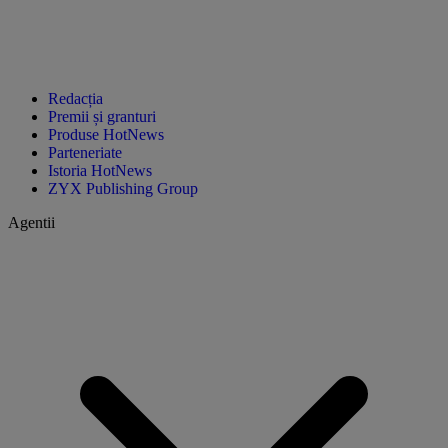
Redacția
Premii și granturi
Produse HotNews
Parteneriate
Istoria HotNews
ZYX Publishing Group
Agentii