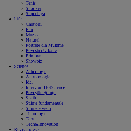
Tenis
Snooker
SuperLiga
Life
Calatorii
Fun
Muzica
Natural
Portrete din Multime
Povestiri Urbane
Prin oras
Showbiz
Science
Arheologie
Antropologie
Idei
Interviuri HotScience
Poveștile Științei
Spatiul
Stiinte fundamentale
Stiintele vietii
Tehnologie
Terra
Tech&Innovation
Revista presei