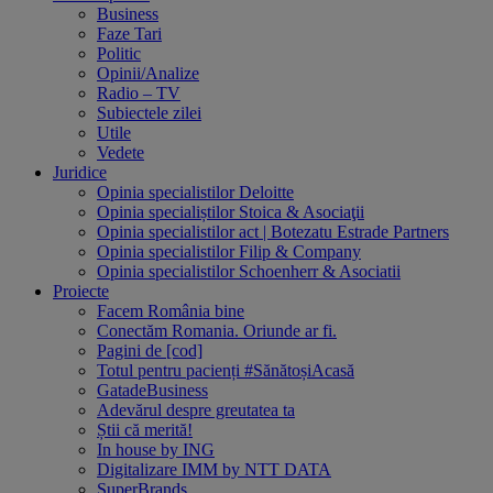
Business
Faze Tari
Politic
Opinii/Analize
Radio – TV
Subiectele zilei
Utile
Vedete
Juridice
Opinia specialistilor Deloitte
Opinia specialiștilor Stoica & Asociaţii
Opinia specialistilor act | Botezatu Estrade Partners
Opinia specialistilor Filip & Company
Opinia specialistilor Schoenherr & Asociatii
Proiecte
Facem România bine
Conectăm Romania. Oriunde ar fi.
Pagini de [cod]
Totul pentru pacienți #SănătoșiAcasă
GatadeBusiness
Adevărul despre greutatea ta
Știi că merită!
In house by ING
Digitalizare IMM by NTT DATA
SuperBrands