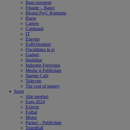
Bani europeni
Finante – Banci
Blogul PwC Romania
Burse
Cariere
Companii
IT
Energie
EuROfonduri
Fiscalitatea la zi
Gadget
Imobiliar
Industrie Feroviara
Media și Publicitate
Startup Cafe
Telecom
The cost of money
Sport
Alte sporturi
Euro 2024
Extrem
Fotbal
Motor
Pariuri – Publicitate
TeamBall