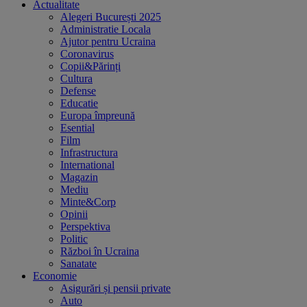
Actualitate
Alegeri București 2025
Administratie Locala
Ajutor pentru Ucraina
Coronavirus
Copii&Părinți
Cultura
Defense
Educatie
Europa împreună
Esential
Film
Infrastructura
International
Magazin
Mediu
Minte&Corp
Opinii
Perspektiva
Politic
Război în Ucraina
Sanatate
Economie
Asigurări și pensii private
Auto