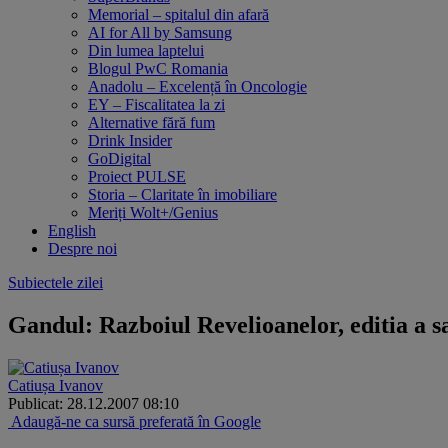
Memorial – spitalul din afară
AI for All by Samsung
Din lumea laptelui
Blogul PwC Romania
Anadolu – Excelență în Oncologie
EY – Fiscalitatea la zi
Alternative fără fum
Drink Insider
GoDigital
Proiect PULSE
Storia – Claritate în imobiliare
Meriți Wolt+/Genius
English
Despre noi
Subiectele zilei
Gandul: Razboiul Revelioanelor, editia a s
Catiușa Ivanov
Publicat: 28.12.2007 08:10
Adaugă-ne ca sursă preferată în Google