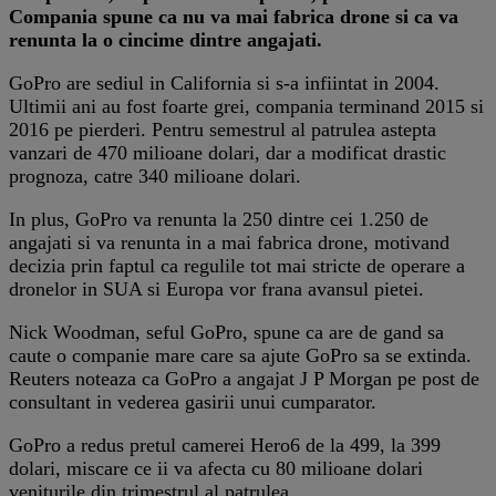
Compania spune ca nu va mai fabrica drone si ca va
renunta la o cincime dintre angajati.
GoPro are sediul in California si s-a infiintat in 2004.
Ultimii ani au fost foarte grei, compania terminand 2015 si
2016 pe pierderi. Pentru semestrul al patrulea astepta
vanzari de 470 milioane dolari, dar a modificat drastic
prognoza, catre 340 milioane dolari.
In plus, GoPro va renunta la 250 dintre cei 1.250 de
angajati si va renunta in a mai fabrica drone, motivand
decizia prin faptul ca regulile tot mai stricte de operare a
dronelor in SUA si Europa vor frana avansul pietei.
Nick Woodman, seful GoPro, spune ca are de gand sa
caute o companie mare care sa ajute GoPro sa se extinda.
Reuters noteaza ca GoPro a angajat J P Morgan pe post de
consultant in vederea gasirii unui cumparator.
GoPro a redus pretul camerei Hero6 de la 499, la 399
dolari, miscare ce ii va afecta cu 80 milioane dolari
veniturile din trimestrul al patrulea.