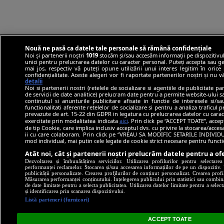
Nouă ne pasă ca datele tale personale să rămână confidențiale
Noi și partenerii noștri
1019
stocăm și/sau accesăm informații pe dispozitivul
unici pentru prelucrarea datelor cu caracter personal. Puteți accepta sau ge
mai jos, respectiv vă puteți opune utilizării unui interes legitim în ori
confidențialitate. Aceste alegeri vor fi raportate partenerilor noștri și nu 
detalii
Noi si partenerii nostri (retelele de socializare si agentiile de publicitate p
de servicii de date analitice) prelucram date pentru a permite website-ului 
continutul si anunturile publicitare afisate in functie de interesele si/s
functionalitati aferente retelelor de socializare si pentru a analiza traficul 
prevazute de art. 15-22 din GDPR in legatura cu prelucrarea datelor cu carac
exercitate prin modalitatea indicata
aici
. Prin click pe “ACCEPT TOATE”, accep
de tip Cookie, care implica inclusiv acceptul dvs. cu privire la stocarea/acce
ii cu care colaboram. Prin click pe “VREAU SA MODIFIC SETARILE INDIVIDUA
mod individual, mai putin cele legate de cookie strict necesare pentru funct
Atât noi, cât și partenerii noștri prelucrăm datele pentru a ofe
Dezvoltarea și îmbunătățirea serviciilor. Utilizarea profilurilor pentru selectare
performanței reclamelor. Stocarea și/sau accesarea informațiilor de pe un dispozitiv. U
publicității personalizate. Crearea profilurilor de conținut personalizat. Crearea profi
Măsurarea performanței conținutului. Înțelegerea publicului prin statistici sau combinaț
de date limitate pentru a selecta publicitatea. Utilizarea datelor limitate pentru a selec
și identificarea prin scanarea dispozitivului.
Listă parteneri (furnizori)
ACCEPT TOATE