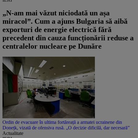
„N-am mai văzut niciodată un așa
miracol”. Cum a ajuns Bulgaria să aibă
exporturi de energie electrică fără
precedent din cauza funcționării reduse a
centralelor nucleare pe Dunăre
Ordin de evacuare în ultima fortăreață a armatei ucrainene din
Donețk, vizată de ofensiva rusă. „O decizie dificilă, dar necesară”
Actualitate