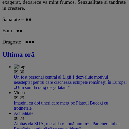
exagerat, deoarece va mint frumos. Senzualitate si tandrete
in crestere.
Sanatate – ●●
Bani –●●
Dragoste –●●●
Ultima oră
09:30
Un fost personaj central al Ligii 1 dezvăluie motivul
neașteptat pentru care clachează echipele românești în Europa:
„Unii sunt la rang de șarlatani”
Video
09:29
Imagini cu doi tineri care merg pe Platoul Bucegi cu
trotinetele
Actualitate
09:23
Ambasada SUA, mesaj la o nouă numire: „Parteneriatul cu
România continuă să se consolideze”