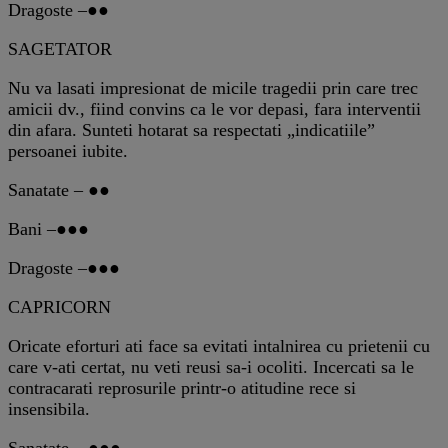
Dragoste –●●
SAGETATOR
Nu va lasati impresionat de micile tragedii prin care trec
amicii dv., fiind convins ca le vor depasi, fara interventii
din afara. Sunteti hotarat sa respectati „indicatiile”
persoanei iubite.
Sanatate – ●●
Bani –●●●
Dragoste –●●●
CAPRICORN
Oricate eforturi ati face sa evitati intalnirea cu prietenii cu
care v-ati certat, nu veti reusi sa-i ocoliti. Incercati sa le
contracarati reprosurile printr-o atitudine rece si
insensibila.
Sanatate – ●●●