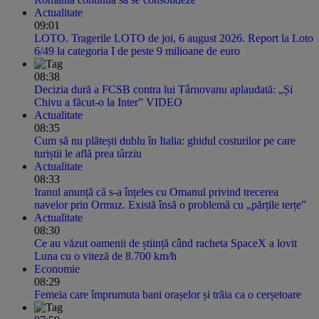
Actualitate
09:01
LOTO. Tragerile LOTO de joi, 6 august 2026. Report la Loto
6/49 la categoria I de peste 9 milioane de euro
08:38
Decizia dură a FCSB contra lui Târnovanu aplaudată: „Și
Chivu a făcut-o la Inter” VIDEO
Actualitate
08:35
Cum să nu plătești dublu în Italia: ghidul costurilor pe care
turiștii le află prea târziu
Actualitate
08:33
Iranul anunță că s-a înțeles cu Omanul privind trecerea
navelor prin Ormuz. Există însă o problemă cu „părțile terțe”
Actualitate
08:30
Ce au văzut oamenii de știință când racheta SpaceX a lovit
Luna cu o viteză de 8.700 km/h
Economie
08:29
Femeia care împrumuta bani orașelor și trăia ca o cerșetoare