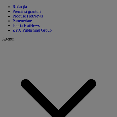
Redacția
Premii și granturi
Produse HotNews
Parteneriate
Istoria HotNews
ZYX Publishing Group
Agentii