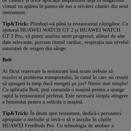
de căutare și orice aplicație disponibilă deja în magazinul
virtual va apărea în partea de sus a oricărei căutări din noul
instrument.
Tip&Trick:
Plimbați-vă până la restaurantul câștigător. Cu
ajutorul HUAWEI WATCH GT 2 și HUAWEI WATCH
GT 2 Pro, vă puteți analiza atent progresul, alături de alte
date relevante, precum ritmul cardiac, respirația sau nivelul
saturației de oxigen din sânge.
Bolt
Ai făcut rezervare la restaurant însă acum trebuie să
rezolvi si problema transportului, în cazul în care nu reușiți
să ajungeți la timp dacă mergeți pe jos? Nimic mai simplu!
Cu aplicația Bolt, poți comanda o mașină pentru a ajunge
rapid la restaurantul preferat. Este necesară simpla atingere
a butonului pentru a solicita o mașină.
Tip&Trick:
În drum spre restaurant, dedică-i persoanei
apropiate o melodie și invit-o să o asculte în căștile
HUAWEI FreeBuds Pro. Cu tehnologia de anulare a