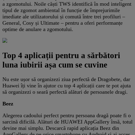
a zgomotului. Noile căști TWS identifică în mod inteligent
tipul de zgomot ambiental în funcție de împrejurimile
imediate ale utilizatorului și comută între trei profiluri –
General, Cosy și Ultimate – pentru a oferi performanțe
optime de anulare a zgomotului.
Top 4 aplicații pentru a sărbători
luna iubirii așa cum se cuvine
Nu este ușor să organizezi ziua perfectă de Dragobete, dar
Huawei îți vine în ajutor cu top 4 aplicații care te pot ajuta
să organizezi o seară perfectă alături de persoanele dragi.
Beez
Alegerea cadoului perfect pentru persoana dragă poate fi o
sarcină dificilă. Alături de HUAWEI AppGallery însă, totul
devine mai simplu. Descarcă rapid aplicația Beez din
AppGallery de pe orice smartphone cu Android și ai acces