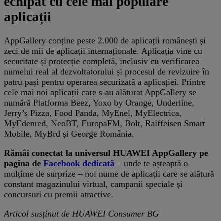
echipat cu cele mai populare
aplicații
AppGallery conține peste 2.000 de aplicații românești și
zeci de mii de aplicații internaționale. Aplicația vine cu
securitate și protecție completă, inclusiv cu verificarea
numelui real al dezvoltatorului și procesul de revizuire în
patru pași pentru operarea securizată a aplicației. Printre
cele mai noi aplicații care s-au alăturat AppGallery se
numără Platforma Beez, Yoxo by Orange, Underline,
Jerry’s Pizza, Food Panda, MyEnel, MyElectrica,
MyEdenred, NeoBT, EuropaFM, Bolt, Raiffeisen Smart
Mobile, MyBrd și George România.
Rămâi conectat la universul HUAWEI AppGallery pe
pagina de
Facebook dedicată
– unde te așteaptă o
mulțime de surprize – noi nume de aplicații care se alătură
constant magazinului virtual, campanii speciale și
concursuri cu premii atractive.
Articol susținut de HUAWEI Consumer BG