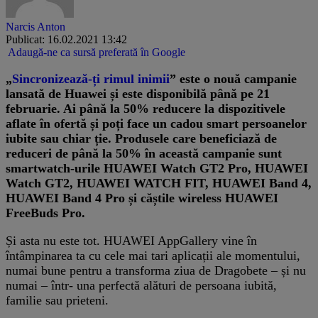
Narcis Anton
Publicat: 16.02.2021 13:42
Adaugă-ne ca sursă preferată în Google
„
Sincronizează-ți rimul inimii
” este o nouă campanie
lansată de Huawei și este disponibilă până pe 21
februarie. Ai până la 50% reducere la dispozitivele
aflate în ofertă și poți face un cadou smart persoanelor
iubite sau chiar ție. Produsele care beneficiază de
reduceri de până la 50% în această campanie sunt
smartwatch-urile HUAWEI Watch GT2 Pro, HUAWEI
Watch GT2, HUAWEI WATCH FIT, HUAWEI Band 4,
HUAWEI Band 4 Pro și căștile wireless HUAWEI
FreeBuds Pro.
Și asta nu este tot. HUAWEI AppGallery vine în
întâmpinarea ta cu cele mai tari aplicații ale momentului,
numai bune pentru a transforma ziua de Dragobete – și nu
numai – într- una perfectă alături de persoana iubită,
familie sau prieteni.