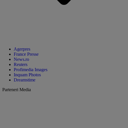
Agerpres
France Presse
News.ro
Reuters
Profimedia Images
Inquam Photos
Dreamstime
Parteneri Media