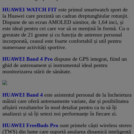
HUAWEI WATCH FIT
este primul smartwatch sport de
la Huawei care prezintă un cadran dreptunghiular rotunjit.
Dispune de un ecran AMOLED uimitor, de 1,64 inci, și
este ideal pentru cei care vor să se mențină în formă. Cu o
greutate de 21 grame și cu funcția de antrenor personal
incorporată, ceasul este foarte confortabil și util pentru
numeroase activități sportive.
HUAWEI Band 4 Pro
dispune de GPS integrat, fiind un
ghid de antrenament și instrumental ideal pentru
monitorizarea stării de sănătate.
HUAWEI Band 4
este asistentul personal de la încheietura
mâinii care oferă antrenamente variate, dar și posibilitatea
afișării rezultatelor în mod detaliat pentru ca tu să îți
analizezi și să îți setezi noi performanțe în fiecare zi.
HUAWEI FreeBuds Pro
sunt primele căști wireless stereo
(TWS) din lume care suportă anularea dinamică inteligentă