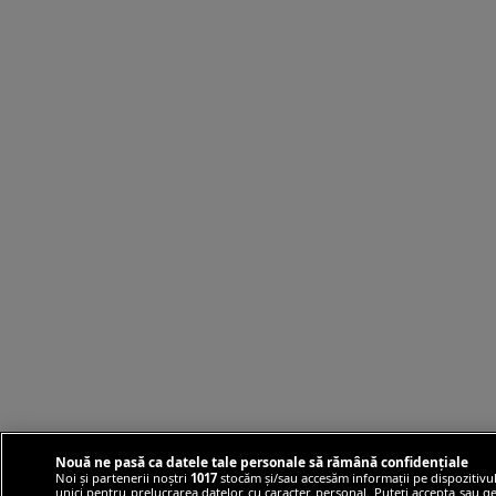
Nouă ne pasă ca datele tale personale să rămână confidențiale
Noi și partenerii noștri
1017
stocăm și/sau accesăm informații pe dispozitivul
unici pentru prelucrarea datelor cu caracter personal. Puteți accepta sau ge