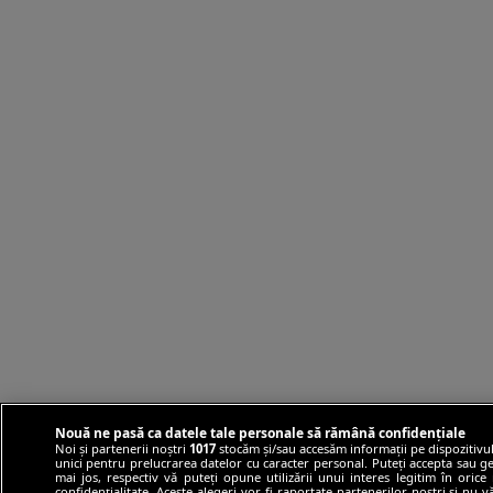
Nouă ne pasă ca datele tale personale să rămână confidențiale
Noi și partenerii noștri
1017
stocăm și/sau accesăm informații pe dispozitivul
unici pentru prelucrarea datelor cu caracter personal. Puteți accepta sau ge
mai jos, respectiv vă puteți opune utilizării unui interes legitim în ori
confidențialitate. Aceste alegeri vor fi raportate partenerilor noștri și nu 