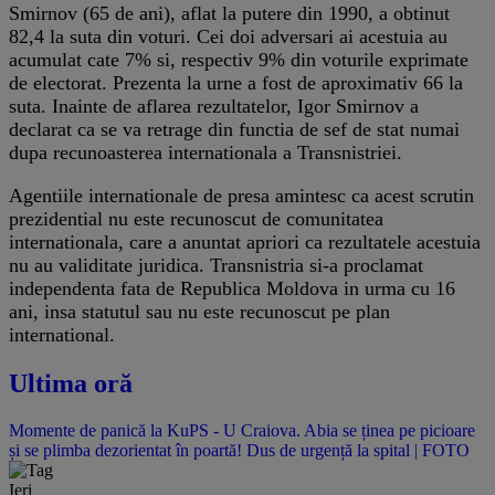
Smirnov (65 de ani), aflat la putere din 1990, a obtinut
82,4 la suta din voturi. Cei doi adversari ai acestuia au
acumulat cate 7% si, respectiv 9% din voturile exprimate
de electorat. Prezenta la urne a fost de aproximativ 66 la
suta. Inainte de aflarea rezultatelor, Igor Smirnov a
declarat ca se va retrage din functia de sef de stat numai
dupa recunoasterea internationala a Transnistriei.
Agentiile internationale de presa amintesc ca acest scrutin
prezidential nu este recunoscut de comunitatea
internationala, care a anuntat apriori ca rezultatele acestuia
nu au validitate juridica. Transnistria si-a proclamat
independenta fata de Republica Moldova in urma cu 16
ani, insa statutul sau nu este recunoscut pe plan
international.
Ultima oră
Momente de panică la KuPS - U Craiova. Abia se ținea pe picioare
și se plimba dezorientat în poartă! Dus de urgență la spital | FOTO
Ieri