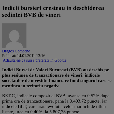
Indicii bursieri cresteau in deschiderea
sedintei BVB de vineri
Dragos Comache
Publicat: 14.01.2011 13:16
Adaugă-ne ca sursă preferată în Google
Indicii Bursei de Valori Bucuresti (BVB) au deschis pe
plus sesiunea de tranzactionare de vineri, indicele
societatilor de investitii financiare fiind singurul care se
mentinea in teritoriu negativ.
BET-C, indicele compozit al BVB, avansa cu 0,52% dupa
prima ora de tranzactionare, pana la 3.403,72 puncte, iar
indicele BET, care arata evolutia celor mai lichide titluri
listate, urca cu 0,40%, la 5.807,78 puncte.