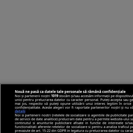
Nouă ne pasă ca datele tale personale să rămână confidențiale
Noi și partenerii noștri
1019
stocăm și/sau accesăm informații pe dispozitivul
unici pentru prelucrarea datelor cu caracter personal. Puteți accepta sau ge
mai jos, respectiv vă puteți opune utilizării unui interes legitim în ori
confidențialitate. Aceste alegeri vor fi raportate partenerilor noștri și nu 
detalii
Noi si partenerii nostri (retelele de socializare si agentiile de publicitate p
de servicii de date analitice) prelucram date pentru a permite website-ului 
continutul si anunturile publicitare afisate in functie de interesele si/s
functionalitati aferente retelelor de socializare si pentru a analiza traficul 
prevazute de art. 15-22 din GDPR in legatura cu prelucrarea datelor cu carac