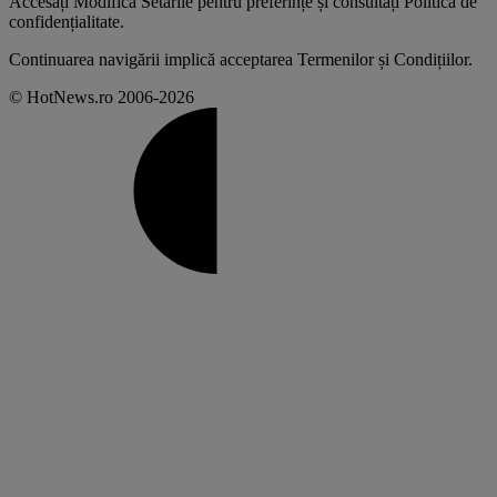
Accesați
Modifică Setările
pentru preferințe și consultați
Politica de
confidențialitate
.
Continuarea navigării implică acceptarea
Termenilor și Condițiilor
.
© HotNews.ro 2006-2026