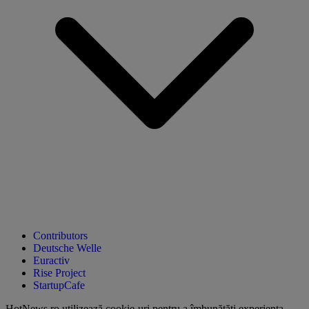
Contributors
Deutsche Welle
Euractiv
Rise Project
StartupCafe
HotNews.ro utilizează
cookie-uri pentru a îmbunătăți experiența