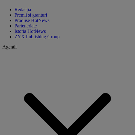
Redacția
Premii și granturi
Produse HotNews
Parteneriate
Istoria HotNews
ZYX Publishing Group
Agentii