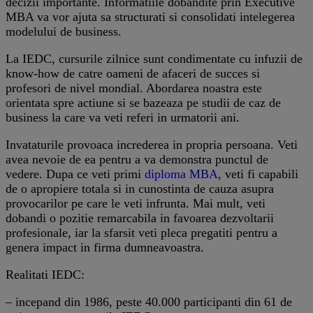
decizii importante. Informatiile dobandite prin Executive
MBA va vor ajuta sa structurati si consolidati intelegerea
modelului de business.
La IEDC, cursurile zilnice sunt condimentate cu infuzii de
know-how de catre oameni de afaceri de succes si
profesori de nivel mondial. Abordarea noastra este
orientata spre actiune si se bazeaza pe studii de caz de
business la care va veti referi in urmatorii ani.
Invataturile provoaca increderea in propria persoana. Veti
avea nevoie de ea pentru a va demonstra punctul de
vedere. Dupa ce veti primi
diploma MBA
, veti fi capabili
de o apropiere totala si in cunostinta de cauza asupra
provocarilor pe care le veti infrunta. Mai mult, veti
dobandi o pozitie remarcabila in favoarea dezvoltarii
profesionale, iar la sfarsit veti pleca pregatiti pentru a
genera impact in firma dumneavoastra.
Realitati IEDC:
– incepand din 1986, peste 40.000 participanti din 61 de