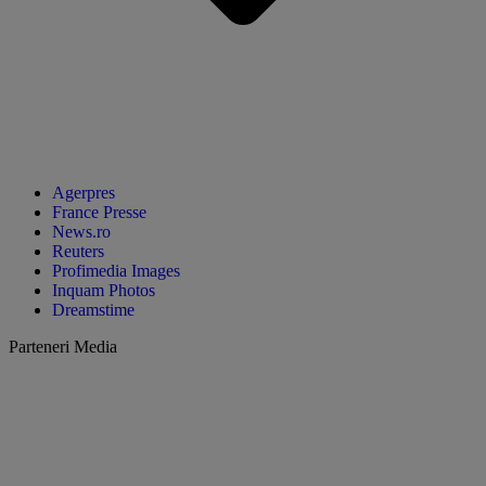
Agerpres
France Presse
News.ro
Reuters
Profimedia Images
Inquam Photos
Dreamstime
Parteneri Media