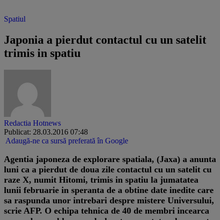
Spatiul
Japonia a pierdut contactul cu un satelit
trimis in spatiu
Redactia Hotnews
Publicat: 28.03.2016 07:48
Adaugă-ne ca sursă preferată în Google
Agentia japoneza de explorare spatiala, (Jaxa) a anunta
luni ca a pierdut de doua zile contactul cu un satelit cu
raze X, numit Hitomi, trimis in spatiu la jumatatea
lunii februarie in speranta de a obtine date inedite care
sa raspunda unor intrebari despre mistere Universului,
scrie AFP. O echipa tehnica de 40 de membri incearca