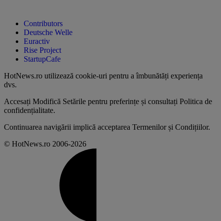
Contributors
Deutsche Welle
Euractiv
Rise Project
StartupCafe
HotNews.ro utilizează
cookie-uri pentru a îmbunătăți experiența
dvs
.
Accesați
Modifică Setările
pentru preferințe și consultați
Politica de
confidențialitate
.
Continuarea navigării implică acceptarea
Termenilor și Condițiilor
.
© HotNews.ro 2006-2026