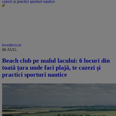
cazezi și practici sporturi nautice
lovedeco.ro
06 AUG.
Beach club pe malul lacului: 6 locuri din
toată țara unde faci plajă, te cazezi și
practici sporturi nautice