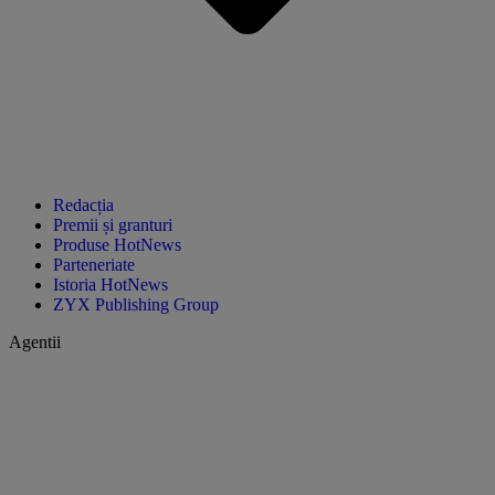
Redacția
Premii și granturi
Produse HotNews
Parteneriate
Istoria HotNews
ZYX Publishing Group
Agentii