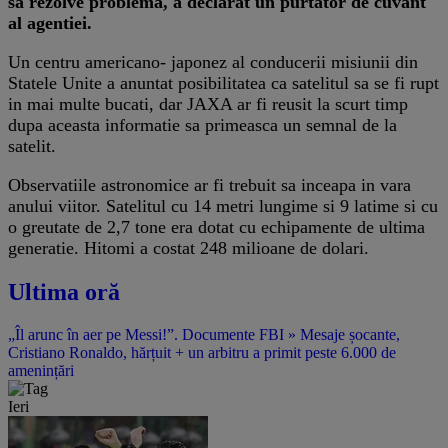
sa rezolve problema, a declarat un purtator de cuvant
al agentiei.
Un centru americano- japonez al conducerii misiunii din
Statele Unite a anuntat posibilitatea ca satelitul sa se fi rupt
in mai multe bucati, dar JAXA ar fi reusit la scurt timp
dupa aceasta informatie sa primeasca un semnal de la
satelit.
Observatiile astronomice ar fi trebuit sa inceapa in vara
anului viitor. Satelitul cu 14 metri lungime si 9 latime si cu
o greutate de 2,7 tone era dotat cu echipamente de ultima
generatie. Hitomi a costat 248 milioane de dolari.
Ultima oră
„Îl arunc în aer pe Messi!”. Documente FBI » Mesaje șocante,
Cristiano Ronaldo, hărțuit + un arbitru a primit peste 6.000 de
amenințări
Ieri