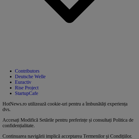
Contributors
Deutsche Welle
Euractiv
Rise Project
StartupCafe
HotNews.ro utilizează
cookie-uri pentru a îmbunătăți experiența
dvs
.
Accesați
Modifică Setările
pentru preferințe și consultați
Politica de
confidențialitate
.
Continuarea navigării implică acceptarea
Termenilor și Condițiilor
.