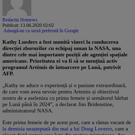
Redactia Hotnews
Publicat: 13.06.2020 02:02
Adaugă-ne ca sursă preferată în Google
Kathy Lueders a fost numită vineri la conducerea
direcției zborurilor cu echipaj uman la NASA, una
dintre cele mai importante poziții ale agenției spațiale
americane. Prioritatea ei va fi să se mențină activ
programul Artémis de întoarcere pe Lună, potrivit
AFP.
„Kathy ne aduce o experiență și o pasiune extraordinară,
de care vom avea nevoie pentru Artemis și obiectivul
nostru de a aseleniza cu prima femeie și următorul bărbat
pe Lună până în 2024”, a declarat Jim Bridenstine,
administratorul NASA.
Este prima femeie de pe acest post, care a rămas vacant de
la demisia neașteptată din mai a lui Doug Loverro,
care a
plecat după numai șase luni din motive misterioase, dar