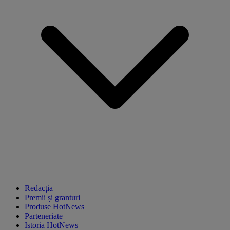
Redacția
Premii și granturi
Produse HotNews
Parteneriate
Istoria HotNews