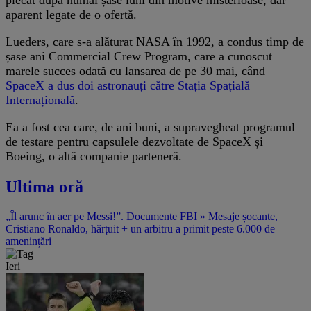
aparent legate de o ofertă.
Lueders, care s-a alăturat NASA în 1992, a condus timp de
șase ani Commercial Crew Program, care a cunoscut
marele succes odată cu lansarea de pe 30 mai, când
SpaceX a dus doi astronauți către Stația Spațială
Internațională
.
Ea a fost cea care, de ani buni, a supravegheat programul
de testare pentru capsulele dezvoltate de SpaceX și
Boeing, o altă companie parteneră.
Ultima oră
„Îl arunc în aer pe Messi!”. Documente FBI » Mesaje șocante,
Cristiano Ronaldo, hărțuit + un arbitru a primit peste 6.000 de
amenințări
Ieri