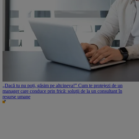
„Dacă tu nu poți, găsim pe altcineva!” Cum te protejezi de un
manager care conduce prin frică: soluții de la un consultant în
resurse umane