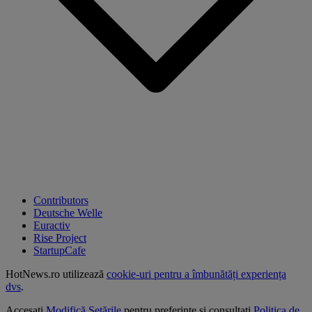
Contributors
Deutsche Welle
Euractiv
Rise Project
StartupCafe
HotNews.ro utilizează
cookie-uri pentru a îmbunătăți experiența
dvs
.
Accesați
Modifică Setările
pentru preferințe și consultați
Politica de