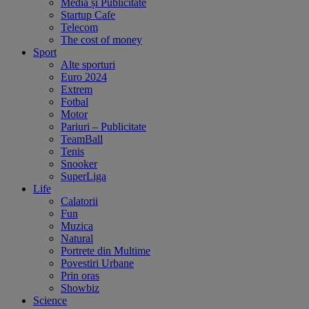
Media și Publicitate
Startup Cafe
Telecom
The cost of money
Sport
Alte sporturi
Euro 2024
Extrem
Fotbal
Motor
Pariuri – Publicitate
TeamBall
Tenis
Snooker
SuperLiga
Life
Calatorii
Fun
Muzica
Natural
Portrete din Multime
Povestiri Urbane
Prin oras
Showbiz
Science