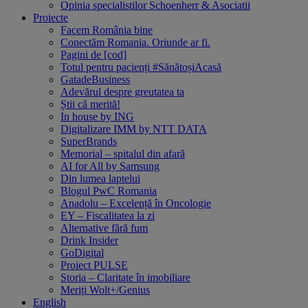
Opinia specialistilor Schoenherr & Asociatii
Proiecte
Facem România bine
Conectăm Romania. Oriunde ar fi.
Pagini de [cod]
Totul pentru pacienți #SănătoșiAcasă
GatadeBusiness
Adevărul despre greutatea ta
Știi că merită!
In house by ING
Digitalizare IMM by NTT DATA
SuperBrands
Memorial – spitalul din afară
AI for All by Samsung
Din lumea laptelui
Blogul PwC Romania
Anadolu – Excelență în Oncologie
EY – Fiscalitatea la zi
Alternative fără fum
Drink Insider
GoDigital
Proiect PULSE
Storia – Claritate în imobiliare
Meriți Wolt+/Genius
English