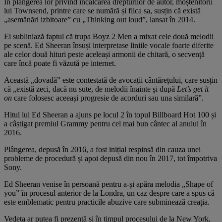
În plângerea lor privind încălcarea drepturilor de autor, moștenitorii
lui Townsend, printre care se numără și fiica sa, susțin că există
„asemănări izbitoare” cu „Thinking out loud”, lansat în 2014.
Ei subliniază faptul că trupa Boyz 2 Men a mixat cele două melodii
pe scenă. Ed Sheeran însuși interpretase liniile vocale foarte diferite
ale celor două hituri peste aceleași armonii de chitară, o secvență
care încă poate fi văzută pe internet.
Această „dovadă” este contestată de avocații cântărețului, care susțin
că „există zeci, dacă nu sute, de melodii înainte și după
Let’s get it
on
care folosesc aceeași progresie de acorduri sau una similară”.
Hitul lui Ed Sheeran a ajuns pe locul 2 în topul Billboard Hot 100 și
a câștigat premiul Grammy pentru cel mai bun cântec al anului în
2016.
Plângerea, depusă în 2016, a fost inițial respinsă din cauza unei
probleme de procedură și apoi depusă din nou în 2017, tot împotriva
Sony.
Ed Sheeran venise în persoană pentru a-și apăra melodia „Shape of
you” în procesul anterior de la Londra, un caz despre care a spus că
este emblematic pentru practicile abuzive care subminează creația.
Vedeta ar putea fi prezentă și în timpul procesului de la New York,