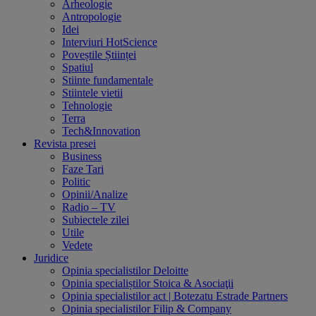
Arheologie
Antropologie
Idei
Interviuri HotScience
Poveștile Științei
Spatiul
Stiinte fundamentale
Stiintele vietii
Tehnologie
Terra
Tech&Innovation
Revista presei
Business
Faze Tari
Politic
Opinii/Analize
Radio – TV
Subiectele zilei
Utile
Vedete
Juridice
Opinia specialistilor Deloitte
Opinia specialiștilor Stoica & Asociaţii
Opinia specialistilor act | Botezatu Estrade Partners
Opinia specialistilor Filip & Company