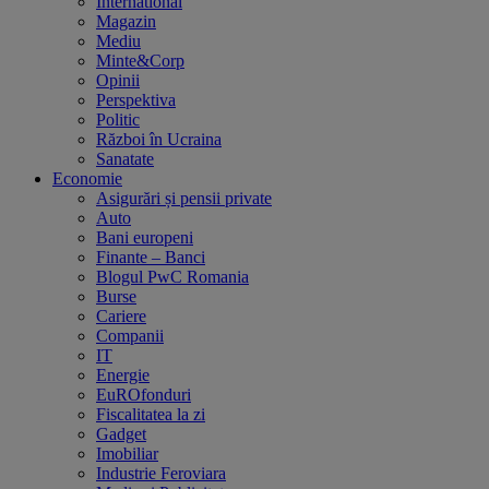
International
Magazin
Mediu
Minte&Corp
Opinii
Perspektiva
Politic
Război în Ucraina
Sanatate
Economie
Asigurări și pensii private
Auto
Bani europeni
Finante – Banci
Blogul PwC Romania
Burse
Cariere
Companii
IT
Energie
EuROfonduri
Fiscalitatea la zi
Gadget
Imobiliar
Industrie Feroviara