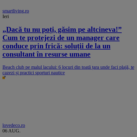
smartliving.ro
Ieri
„Dacă tu nu poți, găsim pe altcineva!”
Cum te protejezi de un manager care
conduce prin frică: soluții de la un
consultant în resurse umane
Beach club pe malul lacului: 6 locuri din toată țara unde faci plajă, te
cazezi și practici sporturi nautice
lovedeco.ro
06 AUG.