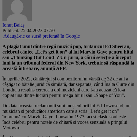
Ionuț Baiaș
Publicat: 25.04.2023 07:50
Adaugă-ne ca sursă preferată în Google
A plagiat unul dintre regii muzicii pop, britanicul Ed Sheeran,
celebrul cântec „Let’s get it on” al lui Marvin Gaye pentru hitul
său „Thinking Out Loud”? Un juriu, a cărui selecție a început
luni la un tribunal federal din New York, trebuie să răspundă la
această întrebare, anunță AFP.
În aprilie 2022, cântărețul și compozitorul în vârstă de 32 de ani a
câștigat o bătălie juridică similară, dar separată, când Înalta Curte din
Londra a respins cererea a doi muzicieni care l-au acuzat că le-a
copiat una dintre lucrări pentru mega-hit-ul său „Shape of You”.
De data aceasta, reclamanții sunt moștenitorii lui Ed Townsend, un
muzician și producător american care a scris „Let’s get it on”
împreună cu Marvin Gaye. Lansat în 1973, acest clasic soul este
încă celebru pentru notele de chitară și vocea senzuală a prințului
Motown.