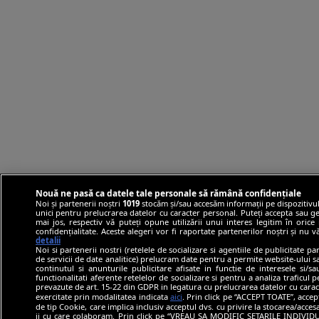
Nouă ne pasă ca datele tale personale să rămână confidențiale
Noi și partenerii noștri
1019
stocăm și/sau accesăm informații pe dispozitivul
unici pentru prelucrarea datelor cu caracter personal. Puteți accepta sau ge
mai jos, respectiv vă puteți opune utilizării unui interes legitim în ori
confidențialitate. Aceste alegeri vor fi raportate partenerilor noștri și nu 
detalii
Noi si partenerii nostri (retelele de socializare si agentiile de publicitate p
de servicii de date analitice) prelucram date pentru a permite website-ului 
continutul si anunturile publicitare afisate in functie de interesele si/s
functionalitati aferente retelelor de socializare si pentru a analiza traficul 
prevazute de art. 15-22 din GDPR in legatura cu prelucrarea datelor cu carac
exercitate prin modalitatea indicata
aici
. Prin click pe “ACCEPT TOATE”, accep
de tip Cookie, care implica inclusiv acceptul dvs. cu privire la stocarea/acce
ii cu care colaboram. Prin click pe “VREAU SA MODIFIC SETARILE INDIVIDUA