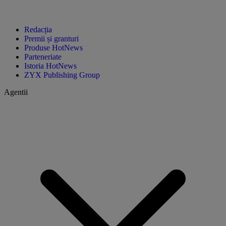
Vacanța în străinătate – de ce poți avea
costuri de roaming chiar și în Grecia sau
Bulgaria și cum le eviți