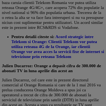
baza caruia clientii Telekom Romania vor putea utiliza
reteaua Orange 4G/4G+, care acopera 72% din populatie la
nivel national si 96% din populatia urbana. Trecerea de la
o retea la alta se va face fara intreruperi si nu va presupune
niciun cost suplimentar pentru utilizatori. Un acord similar
este in prezent intre RCS&RDS si Vodafone.
Pentru detalii citeste si:
Acord strategic intre
Telekom si Orange: Clientii Telekom vor putea
utiliza reteaua 4G de la Orange, iar clientii
Orange vor avea acces la servicii fixe de internet si
televiziune prin reteaua Telekom
Julien Ducarroz: Orange a depasit cifra de 300.000 de
abonati TV in luna aprilie din acest an
Julien Ducarroz, cel care este in prezent directorul
comercial al Orange Romania si care de la 1 mai 2016 va
prelua conducerea Orange Moldova a spus joi ca
operatorul a trecut de cifra de 300.000 de abonati la
serviciul de televiziune prin satelit (DTH) in luna aprilie
din acest an. Acesta a spus ca rezultatele pe TV sunt