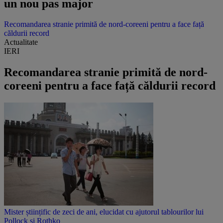
un nou pas major
Recomandarea stranie primită de nord-coreeni pentru a face față
căldurii record
Actualitate
IERI
Recomandarea stranie primită de nord-
coreeni pentru a face față căldurii record
Mister științific de zeci de ani, elucidat cu ajutorul tablourilor lui
Pollock și Rothko