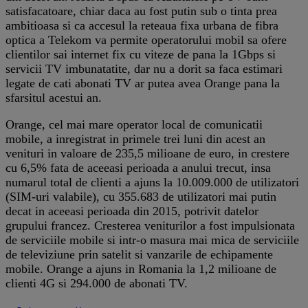
satisfacatoare, chiar daca au fost putin sub o tinta prea
ambitioasa si ca accesul la reteaua fixa urbana de fibra
optica a Telekom va permite operatorului mobil sa ofere
clientilor sai internet fix cu viteze de pana la 1Gbps si
servicii TV imbunatatite, dar nu a dorit sa faca estimari
legate de cati abonati TV ar putea avea Orange pana la
sfarsitul acestui an.
Orange, cel mai mare operator local de comunicatii
mobile, a inregistrat in primele trei luni din acest an
venituri in valoare de 235,5 milioane de euro, in crestere
cu 6,5% fata de aceeasi perioada a anului trecut, insa
numarul total de clienti a ajuns la 10.009.000 de utilizatori
(SIM-uri valabile), cu 355.683 de utilizatori mai putin
decat in aceeasi perioada din 2015, potrivit datelor
grupului francez. Cresterea veniturilor a fost impulsionata
de serviciile mobile si intr-o masura mai mica de serviciile
de televiziune prin satelit si vanzarile de echipamente
mobile. Orange a ajuns in Romania la 1,2 milioane de
clienti 4G si 294.000 de abonati TV.