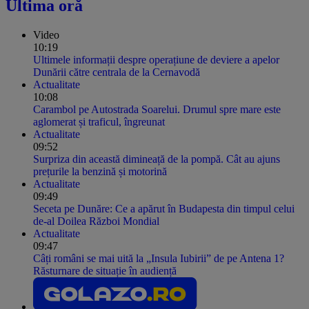
Ultima oră
Video
10:19
Ultimele informații despre operațiune de deviere a apelor
Dunării către centrala de la Cernavodă
Actualitate
10:08
Carambol pe Autostrada Soarelui. Drumul spre mare este
aglomerat și traficul, îngreunat
Actualitate
09:52
Surpriza din această dimineață de la pompă. Cât au ajuns
prețurile la benzină și motorină
Actualitate
09:49
Seceta pe Dunăre: Ce a apărut în Budapesta din timpul celui
de-al Doilea Război Mondial
Actualitate
09:47
Câți români se mai uită la „Insula Iubirii” de pe Antena 1?
Răsturnare de situație în audiență