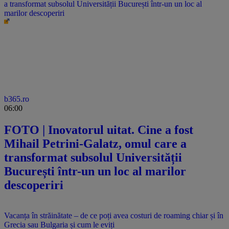
„Dacă tu nu poți, găsim pe altcineva!” Cum te protejezi de un
manager care conduce prin frică: soluții de la un consultant în
resurse umane