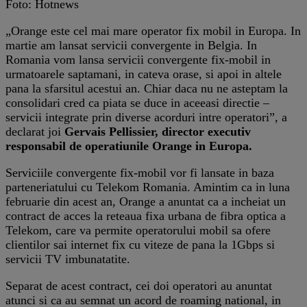
Foto: Hotnews
„Orange este cel mai mare operator fix mobil in Europa. In
martie am lansat servicii convergente in Belgia. In
Romania vom lansa servicii convergente fix-mobil in
urmatoarele saptamani, in cateva orase, si apoi in altele
pana la sfarsitul acestui an. Chiar daca nu ne asteptam la
consolidari cred ca piata se duce in aceeasi directie –
servicii integrate prin diverse acorduri intre operatori”, a
declarat joi
Gervais Pellissier, director executiv
responsabil de operatiunile Orange in Europa.
Serviciile convergente fix-mobil vor fi lansate in baza
parteneriatului cu Telekom Romania. Amintim ca in luna
februarie din acest an, Orange a anuntat ca a incheiat un
contract de acces la reteaua fixa urbana de fibra optica a
Telekom, care va permite operatorului mobil sa ofere
clientilor sai internet fix cu viteze de pana la 1Gbps si
servicii TV imbunatatite.
Separat de acest contract, cei doi operatori au anuntat
atunci si ca au semnat un acord de roaming national, in