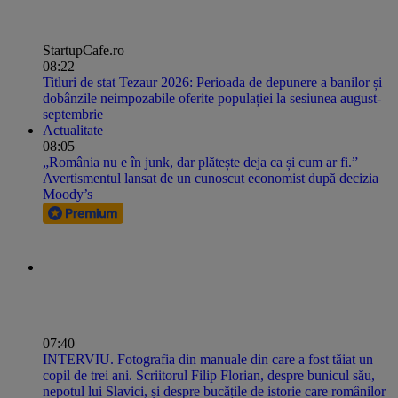
StartupCafe.ro
08:22
Titluri de stat Tezaur 2026: Perioada de depunere a banilor și
dobânzile neimpozabile oferite populației la sesiunea august-
septembrie
Actualitate
08:05
„România nu e în junk, dar plătește deja ca și cum ar fi.”
Avertismentul lansat de un cunoscut economist după decizia
Moody’s
07:40
INTERVIU. Fotografia din manuale din care a fost tăiat un
copil de trei ani. Scriitorul Filip Florian, despre bunicul său,
nepotul lui Slavici, și despre bucățile de istorie care românilor