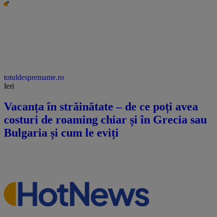
smartliving.ro
Ieri
„Dacă tu nu poți, găsim pe altcineva!”
Cum te protejezi de un manager care
conduce prin frică: soluții de la un
consultant în resurse umane
FOTO | Inovatorul uitat. Cine a fost Mihail Petrini-Galatz, omul care
a transformat subsolul Universității București într-un un loc al
marilor descoperiri
b365.ro
06:00