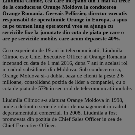
Liudmila Climoc, cea care incepand din 1 mai va trece
de la conducerea Orange Moldova la conducerea
Orange Romania. Gervais Pellissier, director executiv
responsabil de operatiunile Orange in Europa, a spus
ca pe termen lung operatorul vrea sa ajunga cu
serviciile fixe la jumatate din cota de piata pe care o
are pe serviciile mobile, care acum depaseste 40%.
Cu o experienta de 19 ani in telecomunicatii, Liudmila
Climoc este Chief Executive Officer al Orange Romania
incepand cu data de 1 mai 2016, dupa 7 ani in acelasi rol
in cadrul subsidiarei din Moldova. Sub conducerea sa,
Orange Moldova si-a dublat baza de clienti la peste 2.6
milioane, consolidand pozitia de lider a companiei, cu o
cota de piata de 57% in sectorul de telecomunicatii mobile.
Liudmila Climoc s-a alaturat Orange Moldova in 1998,
unde a detinut o serie de roluri de management in cadrul
departamentului comercial. In 2008, Liudmila a fost
promovata din pozitia de Chief Sales Officer in cea de
Chief Executive Officer.